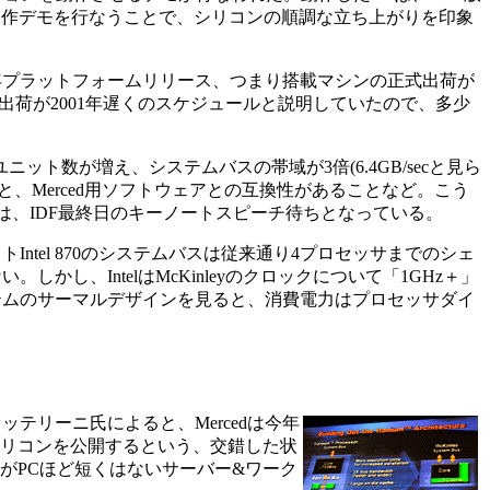
ションレベルの動作デモを行なうことで、シリコンの順調な立ち上がりを印象
来年プラットフォームリリース、つまり搭載マシンの正式出荷が
、量産出荷が2001年遅くのスケジュールと説明していたので、多少
ット数が増え、システムバスの帯域が3倍(6.4GB/secと見ら
たこと、Merced用ソフトウェアとの互換性があることなど。こう
い情報は、IDF最終日のキーノートスピーチ待ちとなっている。
Intel 870のシステムバスは従来通り4プロセッサまでのシェ
ない。しかし、IntelはMcKinleyのクロックについて「1GHz＋」
yシステムのサーマルデザインを見ると、消費電力はプロセッサダイ
オッテリーニ氏によると、Mercedは今年
シリコンを公開するという、交錯した状
ルがPCほど短くはないサーバー&ワーク