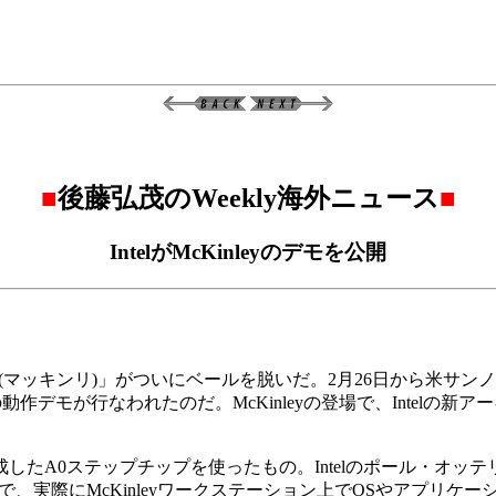
■
後藤弘茂のWeekly海外ニュース
■
IntelがMcKinleyのデモを公開
ley(マッキンリ)」がついにベールを脱いだ。2月26日から米サンノ
、McKinleyの動作デモが行なわれたのだ。McKinleyの登場で、In
ステップチップを使ったもの。Intelのポール・オッテリーニ氏(Executive V
ースピーチの中で、実際にMcKinleyワークステーション上でOSやアプ