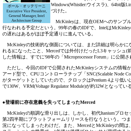
Windows(Whistler:ウイスラ
ポール・オッテリーニ
づけた。
Executive Vice President,
General Manager, Intel
Architecture Group
McKinleyは、現在OEMへのサ
行なわれる予定だという。99年の春のIDFで、IntelはMcK
の遅れはあるがほぼ予定通りに進んでいる。
McKinleyの技術的な側面については、まだ詳細は明らかにな
れる)になったこと、Mercedでは外付けだったL3キャッシュ(
した情報は、すでに'98年の「Microprocessor Fo
ただし、今回のIDFで公開されたMcKinleyシステムの情報か
アード型で、CPUコントローラチップ「SNC(Scalable Node
がターゲットとしていたので、クロックはPentium 4より
で130W、VRM(Voltage Regulator Module)が約32Wとな
●登場前に存在意義を失ってしまったMerced
McKinleyの順調な滑り出しは、しかし、初代Itaniumプ
第2四半期にプラットフォームリリースを行なうという。つま
況になってしまったわけだ。また、MercedとMcKinle