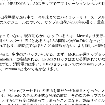
)、64bit版Linux、HP-UXの3つ。A0ステップでアプリケー
ンプル出荷準備が進行中で、今年末までにパイロットリリース、
inleyのスケジュールについて、サンプル出荷が2000年の遅く
っていない。現在明らかになっているのは、Mercedより実行ユニ
前回のレポートでL2とあるのはL3の間違い)がOn-Dieになっ
rum」に公開されており、現時点ではほとんど新情報がない。より詳し
らは、多少のスペックがわかる。まず、McKinley用チップセット
 Controller)」に接続される。CPUのクロックはまだ公開されてい
低いはずだ。消費電力は多い。IDFのセッションでのMcKinle
っている。Pentium 4と比べてもかなり多い。
ロセッサ「Merced(マーセド)」の後退を際だたせる結果となった。
り、Mercedシステムの正式な登場の前に、その次のチップの
yの間は、わずか1年程度に縮まってしまったことになる。製品サイク