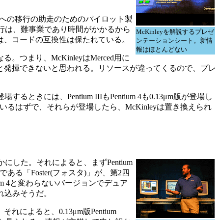
クチャへの移行の助走のためのパイロット製
の移行は、難事業であり時間がかかるから
McKinleyを解説するプレゼ
yでは、コードの互換性は保たれている。
ンテーションシート。新情
報はほとんどない
り、McKinleyはMerced用に
でないと発揮できないと思われる。リソースが違ってくるので、プレ
きには、Pentium IIIもPentium 4も0.13μm版が登場し
て進んでいるはずで、それらが登場したら、McKinleyは置き換えられ
。
にした。それによると、まずPentium
ある「Foster(フォスタ)」が、第2四
ium 4と変わらないバージョンでデュア
ずれ込みそうだ。
ると、0.13μm版Pentium