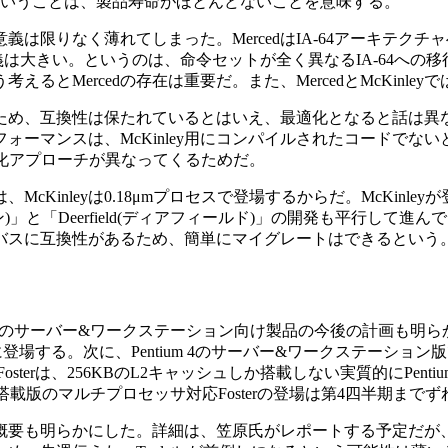
ということは、製品寿命がほとんどないことを意味する。
ての意義は限りなく薄れてしまった。MercedはIA-64アーキテ
dの意義は大きい。というのは、命令セットが全く異なるIA-64へ
とMercedの存在は重要だ。また、MercedとMcKinle
め、互換性は保たれているとはいえ、最適化となると話は異なる。つま
パフォーマンスは、McKinley用にコンパイルされたコード
、最適化アプローチが異なってくるためだ。
nleyは0.18μmプロセスで登場するからだ。McKinleyが登場すると
ディソン)」と「Deerfield(ディアフィールド)」の開発も平行し
ではバスに互換性があるため、簡単にマイグレートはできるという
ッサのサーバー&ワークステーション向け製品の今後の計画も明らか
中に登場する。次に、Pentium 4のサーバー&ワークステーション版で
erは、256KBのL2キャッシュしか搭載しない実質的にPent
載版のマルチプロセッサ対応Fosterの登場は第4四半期まで
明らかにした。詳細は、笠原氏がレポートする予定だが、それによ