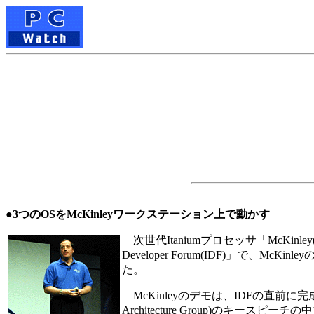
●3つのOSをMcKinleyワークステーション上で動かす
次世代Itaniumプロセッサ「McKin
Developer Forum(IDF)」で
た。
McKinleyのデモは、IDFの直前に完成したA0
Architecture Group)のキ