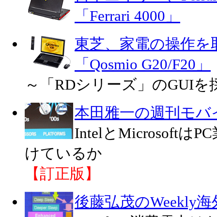
「Ferrari 4000」
東芝、家電の操作を
「Qosmio G20/F20」
～「RDシリーズ」のGUIを
本田雅一の週刊モバ
IntelとMicroso
けているか
【訂正版】
後藤弘茂のWeekly