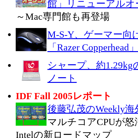
館」リニューアルオ
～Mac専門館も再登場
M-S-Y、ゲーマー
「Razer Copperhead
シャープ、約1.29k
ノート
IDF Fall 2005レポート
後藤弘茂のWeekly
マルチコアCPUが
Intelの新ロードマップ