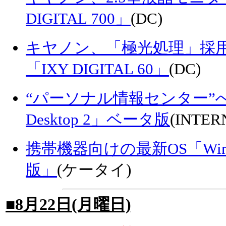
DIGITAL 700」
(DC)
キヤノン、「極光処理」採用
「IXY DIGITAL 60」
(DC)
“パーソナル情報センター”へ
Desktop 2」ベータ版
(INTER
携帯機器向けの最新OS「Window
版」
(ケータイ)
■8月22日(月曜日)