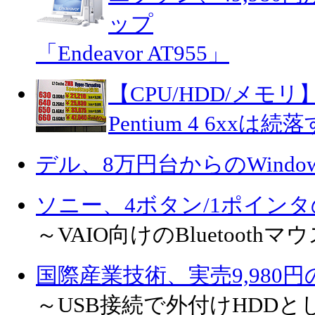
ップ
「Endeavor AT955」
【CPU/HDD/メモリ
Pentium 4 6xx
デル、8万円台からのWindows
ソニー、4ボタン/1ポイン
～VAIO向けのBluetoothマ
国際産業技術、実売9,980
～USB接続で外付けHDD