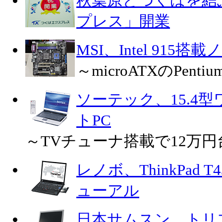
秋葉原とつくばを結
プレス」開業
MSI、Intel 91
～microATXのPen
ソーテック、15.4
トPC
～TVチューナ搭載で12万
レノボ、ThinkPad
ューアル
日本サムスン、トリ