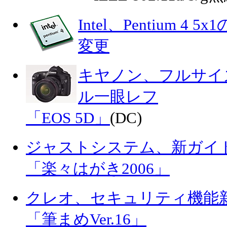
Intel、Pentium 
変更
キヤノン、フルサイ
ル一眼レフ
「EOS 5D」
(DC)
ジャストシステム、新ガイ
「楽々はがき2006」
クレオ、セキュリティ機能
「筆まめVer.16」