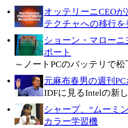
オッテリーニCEO
テクチャへの移行を
ショーン・マローニ
ポート
～ノートPCのバッテリで松
元麻布春男の週刊P
IDFに見るIntelの
シャープ、“ムーミ
カラー学習機