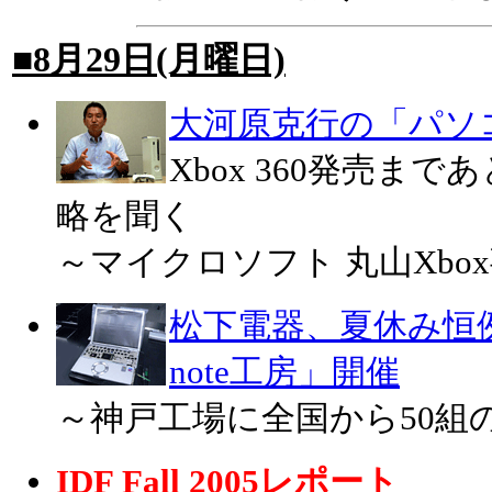
■8月29日(月曜日)
大河原克行の「パソ
Xbox 360発売ま
略を聞く
～マイクロソフト 丸山Xb
松下電器、夏休み恒例の
note工房」開催
～神戸工場に全国から50組
IDF Fall 2005レポート