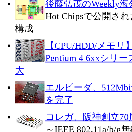
後藤弘茂のWeekly
Hot Chipsで公開さ
構成
【CPU/HDD/メモリ
Pentium 4 6x
大
エルピーダ、512Mbit
を完了
コレガ、阪神創立7
～IEEE 802.11a/