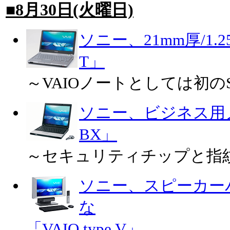
■8月30日(火曜日)
ソニー、21mm厚/1.25
T」
～VAIOノートとしては初
ソニー、ビジネス用ノー
BX」
～セキュリティチップと指
ソニー、スピーカー
な
「VAIO type V」