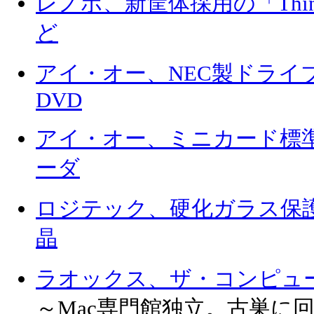
レノボ、新筐体採用の「ThinkCe
ど
アイ・オー、NEC製ドライ
DVD
アイ・オー、ミニカード標準対
ーダ
ロジテック、硬化ガラス保護
晶
ラオックス、ザ・コンピュ
～Mac専門館独立。古巣に