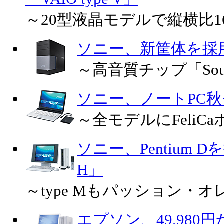
～20型液晶モデルで縦横比1
ソニー、新筐体を採用した
～高音質チップ「Sound
ソニー、ノートPC
～全モデルにFeliC
ソニー、Pentium Dを
H」
～type Mもパッション・
エプソン、49,98