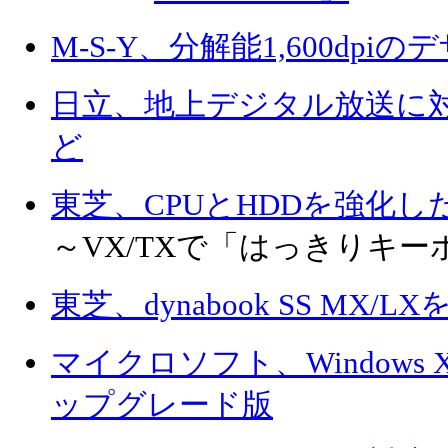
M-S-Y、分解能1,600dp
日立、地上デジタル放送に対応し
ど
東芝、CPUとHDDを強化したdyn
～VX/TXで「はっきりキ
東芝、dynabook SS MX
マイクロソフト、Windows XP
ップグレード版