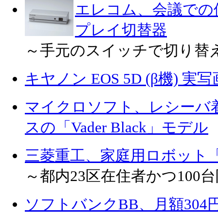
エレコム、会議での
プレイ切替器
～手元のスイッチで切り替
キヤノン EOS 5D (β機) 実
マイクロソフト、レシーバ
スの「Vader Black」モデル
三菱重工、家庭用ロボット「wa
～都内23区在住者かつ100
ソフトバンクBB、月額304