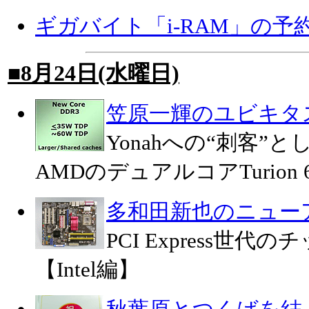
ギガバイト「i-RAM」の予
■8月24日(水曜日)
笠原一輝のユビキタ
Yonahへの“刺客”
AMDのデュアルコアTurion 
多和田新也のニュー
PCI Express世
【Intel編】