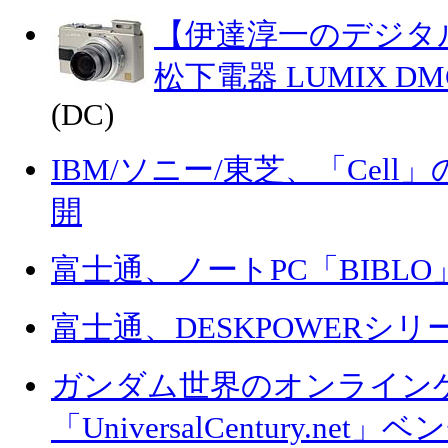
【伊達淳一のデジタ
松下電器 LUMIX D
(DC)
IBM/ソニー/東芝、「Cel
開
富士通、ノートPC「BIBL
富士通、DESKPOWERシ
ガンダム世界のオンライン
「UniversalCentury.ne