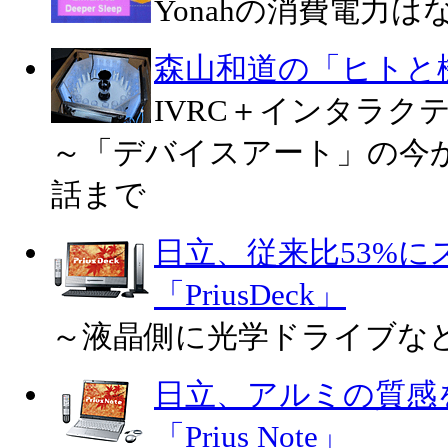
Yonahの消費電力
森山和道の「ヒトと
IVRC＋インタラクテ
～「デバイスアート」の今
話まで
日立、従来比53%に
「PriusDeck」
～液晶側に光学ドライブな
日立、アルミの質感
「Prius Note」