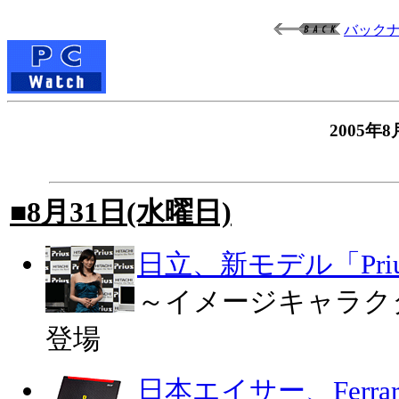
バック
2005
■8月31日(水曜日)
日立、新モデル「Pri
～イメージキャラク
登場
日本エイサー、Ferr