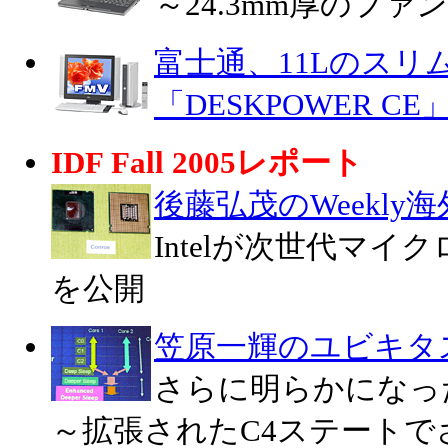
～24.3mm厚のファ
富士通、11Lのスリ
「DESKPOWER CE
IDF Fall 2005レポート
後藤弘茂のWeekly
Intelが次世代マイ
を公開
笠原一輝のユビキタ
さらに明らかになった
～拡張されたC4ステートで