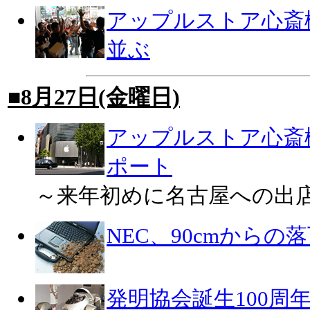
アップルストア心斎橋
並ぶ
■8月27日(金曜日)
アップルストア心斎
ポート
～来年初めに名古屋への出
NEC、90cmから
発明協会誕生100周