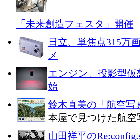
「未来創造フェスタ」開催
日立、単焦点315万
メ
エンジン、投影型仮
始
鈴木直美の「航空写
本屋で見つけた航空
山田祥平のRe:config.s