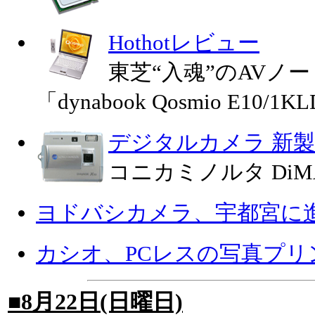
Hothotレビュー
東芝“入魂”のAVノー
「dynabook Qosmio E10/
デジタルカメラ 新
コニカミノルタ DiMA
ヨドバシカメラ、宇都宮に
カシオ、PCレスの写真プリン
■8月22日(日曜日)