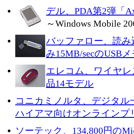
デル、PDA第2弾「Axi
～Windows Mobile 20
バッファロー、読み込み
み15MB/secのUSB
エレコム、ワイヤレ
品14モデル
コニカミノルタ、デジタル
ハイアマ向けオンラインプ
ソーテック、134,800円のMicro