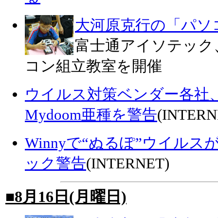
大河原克行の「パソ
富士通アイソテック
コン組立教室を開催
ウイルス対策ベンダー各社、件
Mydoom亜種を警告
(INTERN
Winnyで“ぬるぽ”ウイル
ック警告
(INTERNET)
■8月16日(月曜日)