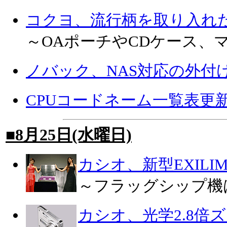
コクヨ、流行柄を取り入れた
～OAポーチやCDケース、
ノバック、NAS対応の外付
CPUコードネーム一覧表更
■8月25日(水曜日)
カシオ、新型EXIL
～フラッグシップ機はE
カシオ、光学2.8倍