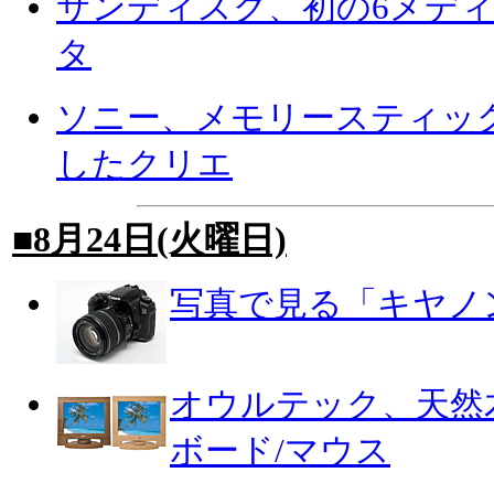
サンディスク、初の6メディ
タ
ソニー、メモリースティック
したクリエ
■8月24日(火曜日)
写真で見る「キヤノン 
オウルテック、天然
ボード/マウス