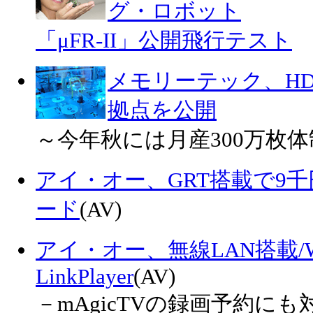
グ・ロボット
「μFR-II」公開飛行テスト
メモリーテック、HD
拠点を公開
～今年秋には月産300万枚
アイ・オー、GRT搭載で9
ード
(AV)
アイ・オー、無線LAN搭載/
LinkPlayer
(AV)
－mAgicTVの録画予約にも対