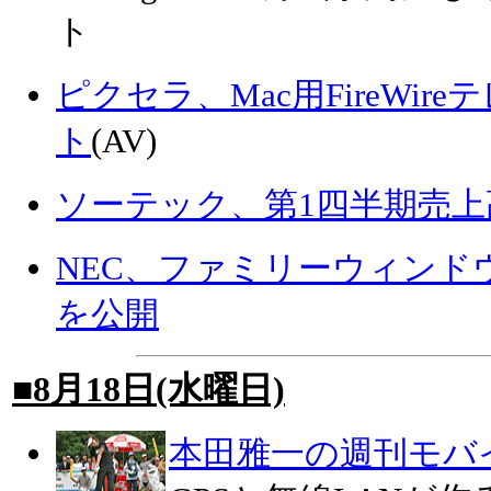
ト
ピクセラ、Mac用FireWi
ト
(AV)
ソーテック、第1四半期売上
NEC、ファミリーウィンド
を公開
■8月18日(水曜日)
本田雅一の週刊モバ