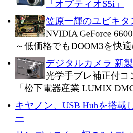
「オプティオS5i」
笠原一輝のユビキタ
NVIDIA GeForc
～低価格でもDOOM3を快適
デジタルカメラ 新
光学手ブレ補正付コ
「松下電器産業 LUMIX DMC
キヤノン、USB Hubを搭
ー