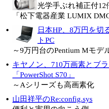
光学手ぶれ補正付12
「松下電器産業 LUMIX DMC
日本HP、8万円を切るC
トPC
～9万円台のPentium Mモデ
キヤノン、710万画素とブ
「PowerShot S70」
～Aシリーズも高画素化
山田祥平のRe:config.sys