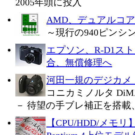
2005年頭に投入
AMD、デュアルコアO
～現行の940ピンシ
エプソン、R-D1ス
合、無償修理へ
河田一規のデジカメ
コニカミノルタ DiMA
－ 待望の手ブレ補正を搭載
【CPU/HDD/メモリ