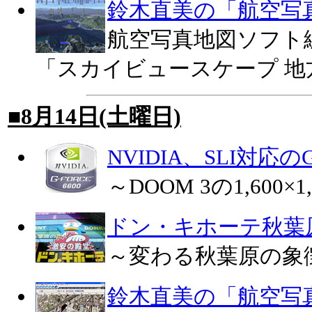
鈴木直美の「航空写
航空写真地図ソフト
「スカイビュースケープ 地
■8月14日(土曜日)
NVIDIA、SLI対応のGeF
～DOOM 3の1,600×1,2
ドン・キホーテ秋葉
～変わる秋葉原の象
鈴木直美の「航空写