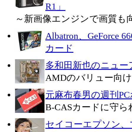
R1」
～新画像エンジンで画質も
Albatron、GeForce
カード
多和田新也のニュー
AMDのバリュー向け新C
元麻布春男の週刊P
B-CASカードに守
セイコーエプソン、