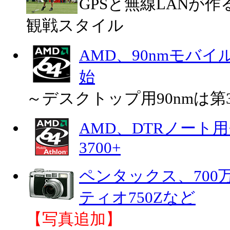
GPSと無線LANが
観戦スタイル
AMD、90nmモバイルC
始
～デスクトップ用90nmは第
AMD、DTRノート用モ
3700+
ペンタックス、700
ティオ750Zなど
【写真追加】