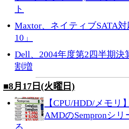
ト
Maxtor、ネイティブSATA対応
10」
Dell、2004年度第2四半期
割増
■8月17日(火曜日)
【CPU/HDD/メモリ
AMDのSempron
る