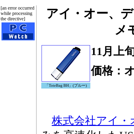
[an error occurred
アイ・オー、デュ
while processing
the directive]
メモ
11月上
価格：
「ToteBag BH」(ブルー)
株式会社アイ・