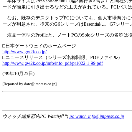
本体サイズは285×356×89mm（幅×奥行き×高さ）と
ードが簡単に引き出せるなどの工夫がされている。PCIバスは
なお、既存のデスクトップPCについても、個人市場向けにラインナ
ーズが用意され、従来のG6シリーズはEssentialに、G7シリーズは
液晶一体型のProfileと、ノートPCのSoloシリーズの
□日本ゲートウェイのホームページ
http://www.gw2k.co.jp/
□ニュースリリース（シリーズ名称関係、PDFファイル）
http://www.gw2k.co.jp/info/info_pdf/pr1022-1-99.pdf
('99年10月25日)
[Reported by date@impress.co.jp]
ウォッチ編集部内PC Watch担当
pc-watch-info@impress.co.jp