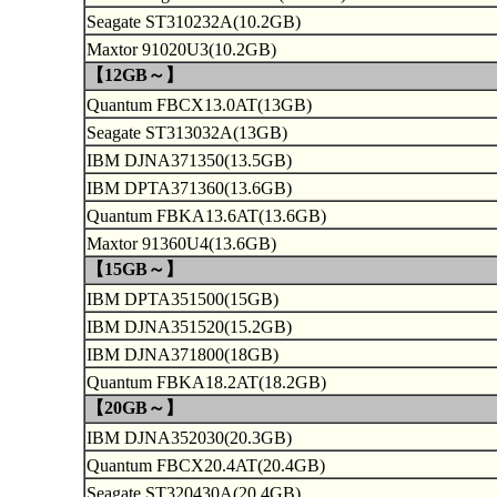
Seagate ST310232A(10.2GB)
Maxtor 91020U3(10.2GB)
【12GB～】
Quantum FBCX13.0AT(13GB)
Seagate ST313032A(13GB)
IBM DJNA371350(13.5GB)
IBM DPTA371360(13.6GB)
Quantum FBKA13.6AT(13.6GB)
Maxtor 91360U4(13.6GB)
【15GB～】
IBM DPTA351500(15GB)
IBM DJNA351520(15.2GB)
IBM DJNA371800(18GB)
Quantum FBKA18.2AT(18.2GB)
【20GB～】
IBM DJNA352030(20.3GB)
Quantum FBCX20.4AT(20.4GB)
Seagate ST320430A(20.4GB)