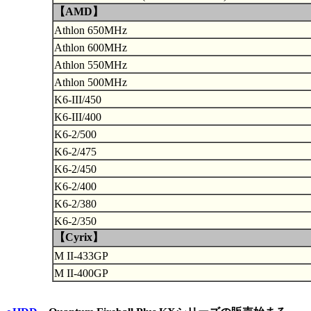
【AMD】
Athlon 650MHz
Athlon 600MHz
Athlon 550MHz
Athlon 500MHz
K6-III/450
K6-III/400
K6-2/500
K6-2/475
K6-2/450
K6-2/400
K6-2/380
K6-2/350
【Cyrix】
M II-433GP
M II-400GP