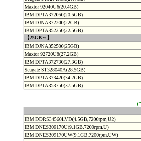
Maxtor 92040U6(20.4GB)
IBM DPTA372050(20.5GB)
IBM DJNA372200(22GB)
IBM DPTA352250(22.5GB)
【25GB～】
IBM DJNA352500(25GB)
Maxtor 92720U8(27.2GB)
IBM DPTA372730(27.3GB)
Seagate ST328040A(28.5GB)
IBM DPTA373420(34.2GB)
IBM DPTA353750(37.5GB)
(
IBM DDRS34560LVD(4.5GB,7200rpm,U2)
IBM DNES309170U(9.1GB,7200rpm,U)
IBM DNES309170UW(9.1GB,7200rpm,UW)