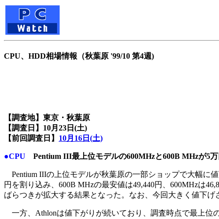
CPU、HDD相場情報（秋葉原 '99/10 第4週)
【調査地】東京・秋葉原
【調査日】10月23日(土)
【前回調査日】
10月16日(土)
●CPU
Pentium III最上位モデルの600MHzと600B MHzが
Pentium IIIの上位モデルが秋葉原の一部ショップで大幅に値
円を割り込み、600B MHzの最安値は49,440円、600M
ばらつきが拡大する結果となった。なお、今回大きく値下げされたの
一方、Athlonは値下がりが続いており、調査時点で最上位の65