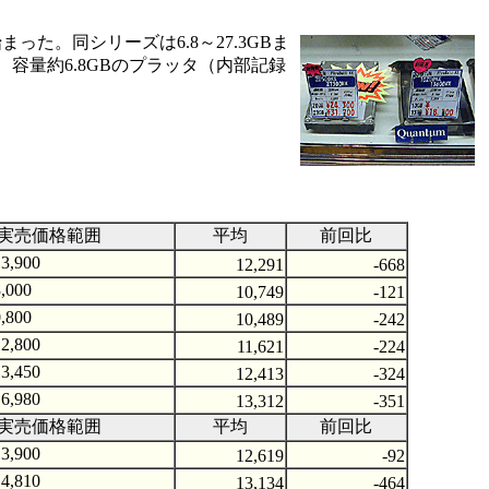
まった。同シリーズは6.8～27.3GBま
、容量約6.8GBのプラッタ（内部記録
実売価格範囲
平均
前回比
3,900
12,291
-668
,000
10,749
-121
,800
10,489
-242
2,800
11,621
-224
3,450
12,413
-324
6,980
13,312
-351
実売価格範囲
平均
前回比
3,900
12,619
-92
4,810
13,134
-464