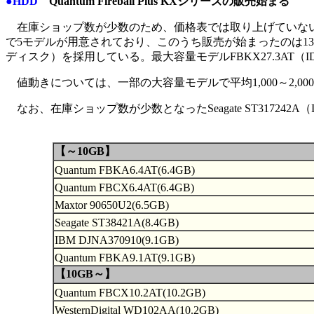
●HDD
Quantum Fireball Plus KXシリーズの販売始まる
在庫ショップ数が少数のため、価格表では取り上げていないが、Quan
で5モデルが用意されており、このうち販売が始まったのは13.6
ディスク）を採用している。最大容量モデルFBKX27.3AT（IDE
値動きについては、一部の大容量モデルで平均1,000～2,
なお、在庫ショップ数が少数となったSeagate ST317242A
【～10GB】
Quantum FBKA6.4AT(6.4GB)
Quantum FBCX6.4AT(6.4GB)
Maxtor 90650U2(6.5GB)
Seagate ST38421A(8.4GB)
IBM DJNA370910(9.1GB)
Quantum FBKA9.1AT(9.1GB)
【10GB～】
Quantum FBCX10.2AT(10.2GB)
WesternDigital WD102AA(10.2GB)