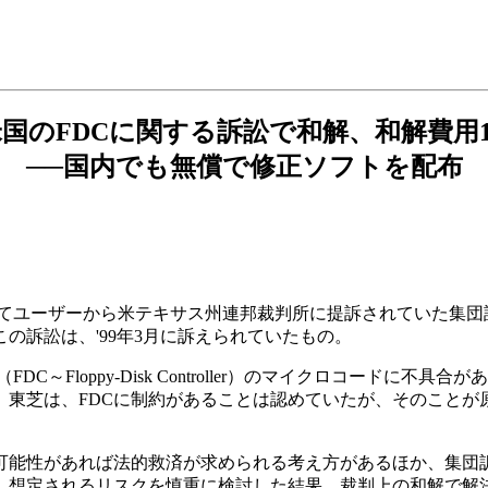
国のFDCに関する訴訟で和解、和解費用1,
──国内でも無償で修正ソフトを配布
してユーザーから米テキサス州連邦裁判所に提訴されていた集
の訴訟は、'99年3月に訴えられていたもの。
～Floppy-Disk Controller）のマイクロコードに
東芝は、FDCに制約があることは認めていたが、そのことが
能性があれば法的救済が求められる考え方があるほか、集団
、想定されるリスクを慎重に検討した結果、裁判上の和解で解