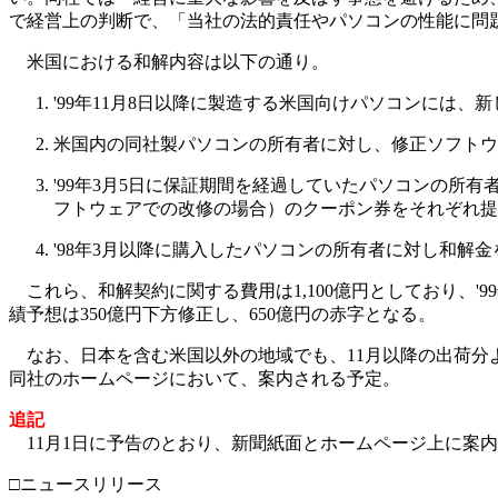
で経営上の判断で、「当社の法的責任やパソコンの性能に問
米国における和解内容は以下の通り。
'99年11月8日以降に製造する米国向けパソコンには、新
米国内の同社製パソコンの所有者に対し、修正ソフトウ
'99年3月5日に保証期間を経過していたパソコンの所有
フトウェアでの改修の場合）のクーポン券をそれぞれ提
'98年3月以降に購入したパソコンの所有者に対し和解
これら、和解契約に関する費用は1,100億円としており、'
績予想は350億円下方修正し、650億円の赤字となる。
なお、日本を含む米国以外の地域でも、11月以降の出荷分よ
同社のホームページにおいて、案内される予定。
追記
11月1日に予告のとおり、新聞紙面とホームページ上に案
□ニュースリリース