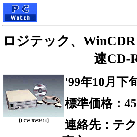
ロジテック、WinCDR 
速CD
'99年10月
標準価格：45,
連絡先：テ
【LCW-RW3624】