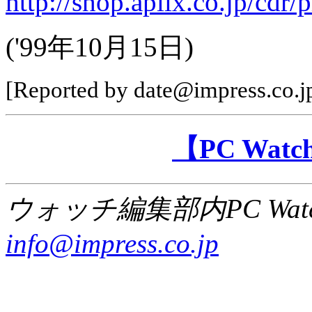
http://shop.aplix.co.jp/cdr
('99年10月15日)
[Reported by date@impress.co.j
【PC Wa
ウォッチ編集部内PC Wat
info@impress.co.jp