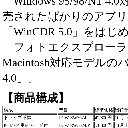
Windows 95/98/NT
売されたばかりのアプリ
「WinCDR 5.0」をはじ
「フォトエクスプローラ
Macintosh対応モデル
4.0」。
【商品構成】
構成
型番
標準価格
出荷
ドライブ単体
LCW-RW3624
45,800円
10月
PCIバス用I/Fカード付
LCW-RW3624/P
51,800円
11月