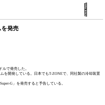
テムを発売
200ドルで発売した。
テムを開発している。日本でもT-ZONEで、同社製の冷却装置
 Super-G」を発売すると予告している。