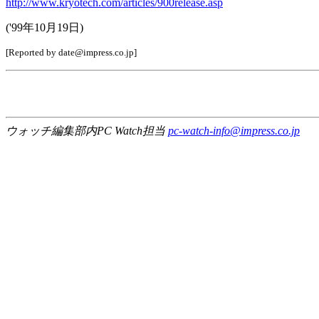
http://www.kryotech.com/articles/900release.asp
('99年10月19日)
[Reported by date@impress.co.jp]
ウォッチ編集部内PC Watch担当
pc-watch-info@impress.co.jp