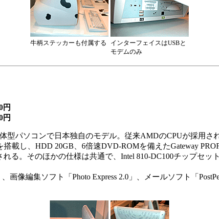
牛柄ステッカーも付属する
インターフェイスはUSBと
モデムのみ
00円
0円
ンチ液晶一体型パソコンで日本独自のモデル。従来AMDのCPUが採用
Hzを搭載し、HDD 20GB、6倍速DVD-ROMを備えたGateway PROFIL
が用意される。そのほかの仕様は共通で、Intel 810-DC100チップセッ
「Photo Express 2.0」、メールソフト「PostPet for 