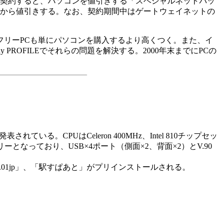
規契約すると、パソコンを値引きする「スペシャルネットパッ
の合計から値引きする。なお、契約期間中はゲートウェイネットの
リーPCも単にパソコンを購入するより高くつく。また、イ
 PROFILEでそれらの問題を解決する。2000年末までにPCの
ている。CPUはCeleron 400MHz、Intel 810チップセッ
ーとなっており、USB×4ポート（側面×2、背面×2）とV.90
er.2.01jp」、「駅すぱあと」がプリインストールされる。