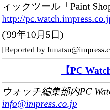
ィックツール「Paint Shop 
http://pc.watch.impress.co.
('99年10月5日)
[Reported by funatsu@impress.c
【PC Wa
ウォッチ編集部内PC Wat
info@impress.co.jp