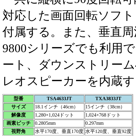
対応した画面回転ソフト「Pi
付属する。また、垂直周波数
9800シリーズでも利用
ート、ダウンストリーム4
レオスピーカーを内蔵す
型番
TSA4633JT
TXA3833JT
サイズ
18.1インチ（46cm）
15インチ（38cm）
解像度
1,280×1,024ドット
1,024×768ドット
画素ピッチ
0.2805mm
0.297mm
視野角
水平170度、垂直170度
水平120度、垂直92度