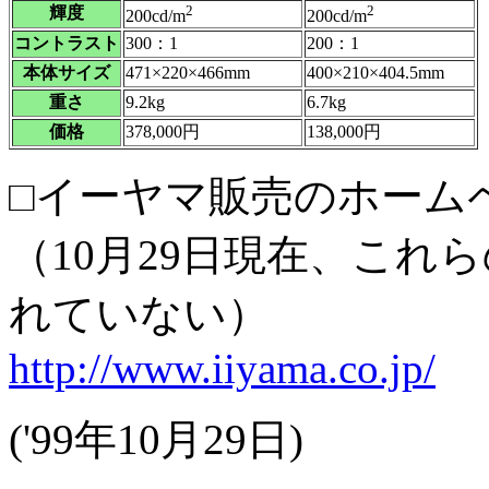
2
2
輝度
200cd/m
200cd/m
コントラスト
300：1
200：1
本体サイズ
471×220×466mm
400×210×404.5mm
重さ
9.2kg
6.7kg
価格
378,000円
138,000円
□イーヤマ販売のホーム
（10月29日現在、これ
れていない）
http://www.iiyama.co.jp/
('99年10月29日)