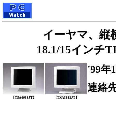
イーヤマ、縦
18.1/15イン
'99
連絡
Tel
【TSA4633JT】
【TXA3833JT】