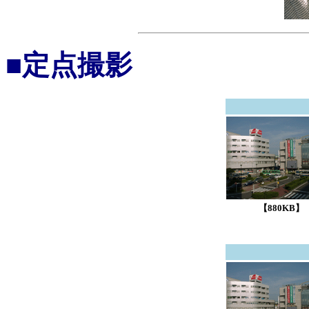
■定点撮影
【880KB】