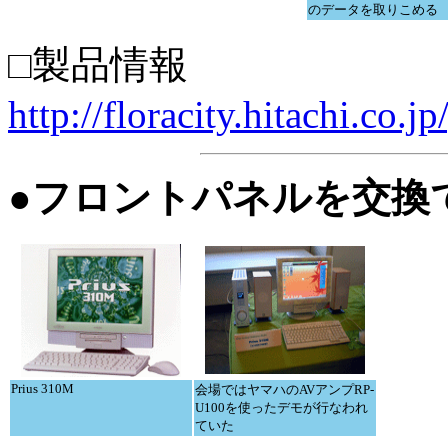
のデータを取りこめる
□製品情報
http://floracity.hitachi.co.
●フロントパネルを交換できる
Prius 310M
会場ではヤマハのAVアンプRP-
U100を使ったデモが行なわれ
ていた