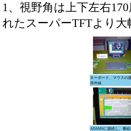
1、視野角は上下左右17
れたスーパーTFTより
キーボード、マウスの
赤外線
ADAMSに接続し、番