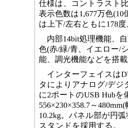
仕様は、コントラスト比1,0
表示色数は1,677万色(10
は上下/左右ともに178度
内部14bit処理機能、
色(赤/緑/青、イエロー/
能、調光機能などを搭載
インターフェイスはDVI
タによりアナログ/デジ
に2ポートのUSB Hu
556×230×358.7～48
10.2kg。パネル部が円弧状
スタンドを採用する。