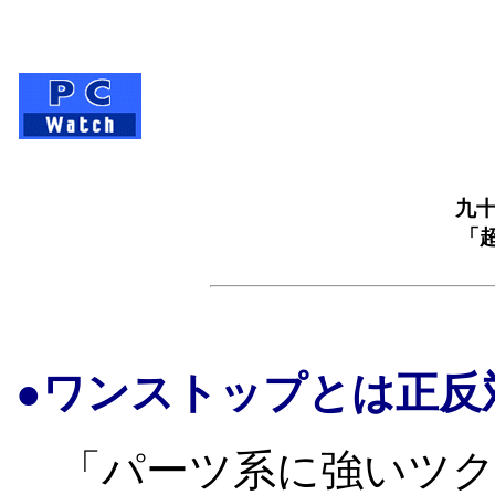
九
「
●ワンストップとは正反
「パーツ系に強いツク