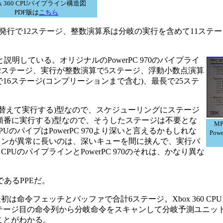
ox 360 CPUパイプライン構造図
PDF版は
こちら
行で12ステージ、整数演算系は分岐の実行を含めて11ステー
ースにしたと説明している。オリジナルのPowerPC 970のパイプライ
2ステージ、実行が整数演算で5ステージ、浮動小数点演算
16ステージ(コンプリーションまで含む)、最長で25ステ
入れ替えて実行する)型なので、スケジューリングにステージ
命令を順番に実行する)型なので、そうしたステージは不要とな
M
PUのパイプはPowerPC 970より深いと言えるかもしれな
Pow
プラインが異常に長いのは、深いキューを間に挟んで、実行パ
CPUのパイプラインとPowerPC 970のそれは、かなり異な
あるPPEだ。
最初は命令フェッチとバッファで合計6ステージ。Xbox 360 C
テージ目の命令列から分岐命令をスキャンして分岐予測ユニッ
ことがわかる。