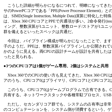
こうした詳細が明らかになるにつれて、明瞭になってきたのは、Xbox
サのPowerPCコアである「PPE(Power Processor Element)」と
は、SIMD(Single Instruction, Multiple Dat
は、Xbox 360 CPUコアとPPEで共通項が多い。2命令発行(is
ィング、整数演算が1ユニット、整数ロード/ストアが1ユニット、分岐が1ユニッ
群を備えるといったスペックは共通だ。
今回は、パイプライン構成が明らかになったことで、ますま
子のようだ。PPEは、整数演算パイプラインしか公開されていな
かのように見える。両CPUの設計チームが設計を共有したはず
ったと見られる。
●3つのCPUコアは1個がゲーム専用、2個はシステムと共用
Xbox 360でのCPUの使い方も見えてきた。Xbox 360 
アのうち、CPUコア0はプライマリ、CPUコア1とCPUコア
このうち、CPUコア0はゲームプログラムで占有できる。C
共有する。ネットワークスタックや各種常駐プロセス、US
ただし、セカンダリコア群でも、システムの占有率は非常に
のコンピュテーションを、システム側が消費するという。ゲー