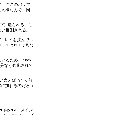
で、ここのバッフ
PUと同様なので、同
イプに送られる。こ
同じと推測される。
ディレイを挟んでス
CPUとPPEで異な
るため、Xbox
Uと異なり強化されて
と言えば当たり前
兄弟に加わるのだろう
U内のGPUメイン