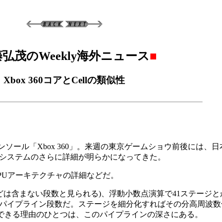
弘茂のWeekly海外ニュース
■
Xbox 360コアとCellの類似性
コンソール「Xbox 360」。来週の東京ゲームショウ前後には、
0のシステムのさらに詳細が明らかになってきた。
PUアーキテクチャの詳細などだ。
ックなどは含まない段数と見られる)、浮動小数点演算で41ステージ
4並のパイプライン段数だ。ステージを細分化すればその分高周波
まりで達成できる理由のひとつは、このパイプラインの深さにある。