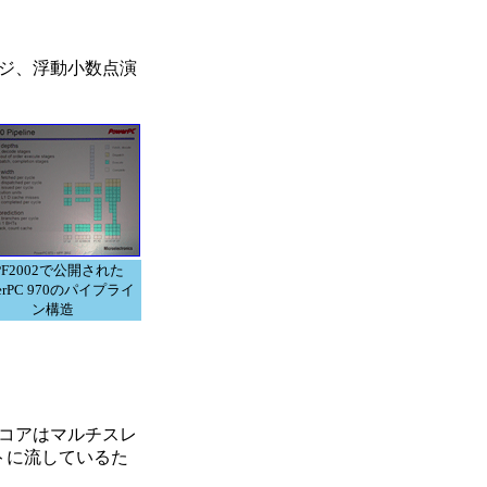
ジ、浮動小数点演
PF2002で公開された
erPC 970のパイプライ
ン構造
PUコアはマルチスレ
トに流しているた