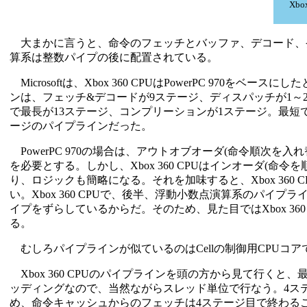
Xb
大まかに言うと、命令のフェッチとバッファ、デコード、発
算系は整数パイプの後に配置されている。
Microsoftは、Xbox 360 CPUはPowerPC 970をベ
ンは、フェッチ&デコードが9ステージ、ディスパッチが1～
で最長が13ステージ、コンプリーションが1ステージ。最短で
ージのパイプラインだった。
PowerPC 970の場合は、アウトオブオーダ(命令順次を
を必要とする。しかし、Xbox 360 CPUはインオーダ(
り、ロジックも簡略になる。それを加味すると、Xbox 360 C
い。Xbox 360 CPUで、後半、浮動小数点演算系のパイ
イプをずらしているからだ。そのため、見た目ではXbox 360 
る。
むしろパイプラインが似ているのはCellの制御用CPUコアで
Xbox 360 CPUのパイプラインを頭の方から見て行くと、
ッディングなので、当然ながらスレッド単位で行なう。4ス
め、命令キャッシュからのフェッチは4ステージ目で終わる