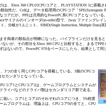
 360 CPUのCPUコアと、PLAYSTATION 3に搭載され
の類似性だ。Cellは、データ処理用のCPUコア「SPE(Synergistic Proce
a)演算に特化した特殊なコアだが、PPEは汎用的なPowerPC系CPUコアとなっ
sue)/サイクルのインオーダ(in-order)型で、2way ファイング
ト、SIMD(Single Instruction, Multiple Dat
す両者の類似点が明瞭になった。パイプラインだけを見ると、
いが、その部分をXbox 360 CPUと比較すると、まるでPP
はないので、PowerPC 970をベースにしたら、結果として
CPUは、3つの全く同じCPUコアを搭載している。3個のCPUコ
2はセカンダリとなっている。
PUコア1とCPUコア2は、ゲームプログラムとシステムが
Bドライバなどのドライバ類はセカンダリコア群で走る。
低い。コア1とコア2のそれぞれのコアにつき、5%程度
X
ムプログラムは、理論上は、CPUコア0の全てと、CPU