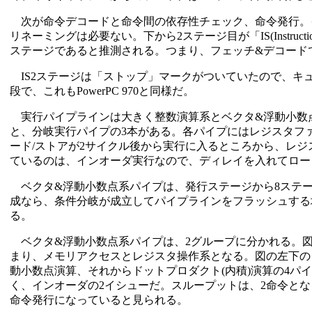
次が命令デコードと命令間の依存性チェック、命令発行。
リネーミングは必要ない。下から2ステージ目が「IS(Instruc
ステージであると推測される。つまり、フェッチ&デコードで合計
IS2ステージは「ストップ」マークがついていたので、キ
段で、これもPowerPC 970と同様だ。
実行パイプラインは大きく整数演算系とベクタ&浮動小数点
と、分岐実行パイプの3本がある。各パイプにはレジスタフ
ード/ストアが2サイクル後から実行に入るところから、レ
ているのは、インオーダ実行なので、ディレイを入れてロー
ベクタ&浮動小数点系パイプは、発行ステージから8ステー
成なら、条件分岐が成立してパイプラインをフラッシュする
る。
ベクタ&浮動小数点系パイプは、2グループに分かれる。図
まり、メモリアクセスとレジスタ操作系となる。図の左下の
動小数点演算、それからドットプロダクト(内積)演算の4パ
く、インオーダの2イシューだ。スループットは、2命令とな
命令発行になっていると見られる。