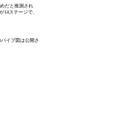
ためだと推測され
14ステージで、
Eのパイプ図は公開さ