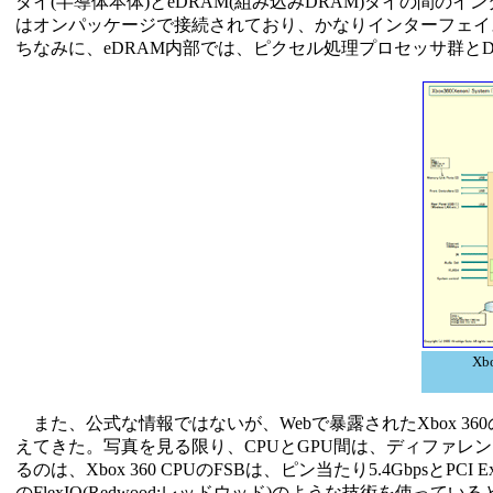
ダイ(半導体本体)とeDRAM(組み込みDRAM)ダイの間のイ
はオンパッケージで接続されており、かなりインターフェイ
ちなみに、eDRAM内部では、ピクセル処理プロセッサ群とDRA
X
また、公式な情報ではないが、Webで暴露されたXbox 360のマザ
えてきた。写真を見る限り、CPUとGPU間は、ディファレ
るのは、Xbox 360 CPUのFSBは、ピン当たり5.4GbpsとP
のFlexIO(Redwood:レッドウッド)のような技術を使って