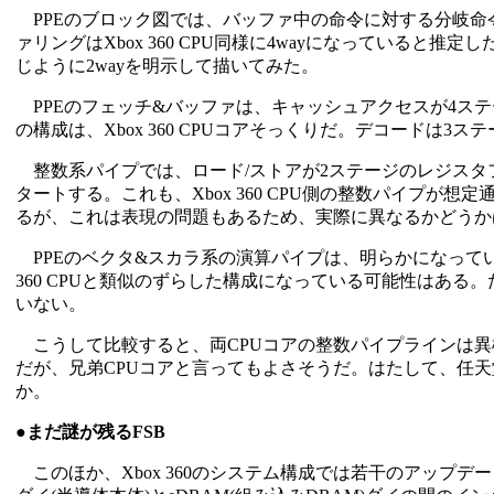
PPEのブロック図では、バッファ中の命令に対する分岐命
ァリングはXbox 360 CPU同様に4wayになっていると推定
じように2wayを明示して描いてみた。
PPEのフェッチ&バッファは、キャッシュアクセスが4ス
の構成は、Xbox 360 CPUコアそっくりだ。デコードは3ス
整数系パイプでは、ロード/ストアが2ステージのレジスタ
タートする。これも、Xbox 360 CPU側の整数パイプが想定
るが、これは表現の問題もあるため、実際に異なるかどうか
PPEのベクタ&スカラ系の演算パイプは、明らかになってい
360 CPUと類似のずらした構成になっている可能性はある。ただ
いない。
こうして比較すると、両CPUコアの整数パイプラインは異
だが、兄弟CPUコアと言ってもよさそうだ。はたして、任天堂の
か。
●まだ謎が残るFSB
このほか、Xbox 360のシステム構成では若干のアップデ