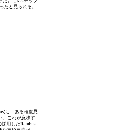
なった。この2チップ
ったと見られる。
Bus)も、ある程度見
ない。これが意味す
の採用したRambus
も重要な技術要素だ。