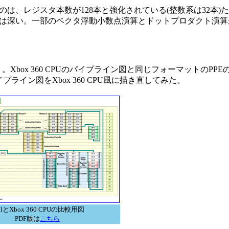
は、レジスタ本数が128本と強化されている(整数系は32本)
は深い。一部のベクタ浮動小数点演算とドットプロダクト演算が
Xbox 360 CPUのパイプライン図と同じフォーマットのPP
ライン図をXbox 360 CPU風に描き直してみた。
llとXbox 360 CPUの比較用図
PDF版は
こちら