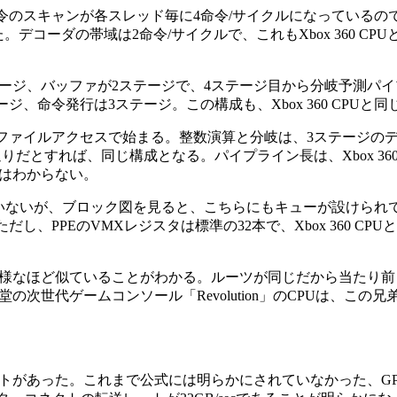
令のスキャンが各スレッド毎に4命令/サイクルになっているの
した。デコーダの帯域は2命令/サイクルで、これもXbox 360 C
テージ、バッファが2ステージで、4ステージ目から分岐予測パ
テージ、命令発行は3ステージ。この構成も、Xbox 360 CPUと
ファイルアクセスで始まる。整数演算と分岐は、3ステージの
通りだとすれば、同じ構成となる。パイプライン長は、Xbox 360 
はわからない。
ないが、ブロック図を見ると、こちらにもキューが設けられてい
し、PPEのVMXレジスタは標準の32本で、Xbox 360 CP
様なほど似ていることがわかる。ルーツが同じだから当たり前
次世代ゲームコンソール「Revolution」のCPUは、この
ートがあった。これまで公式には明らかにされていなかった、GP