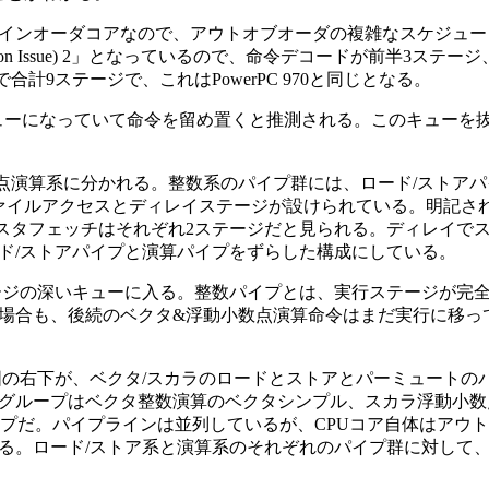
インオーダコアなので、アウトオブオーダの複雑なスケジュー
tion Issue) 2」となっているので、命令デコードが前半3ステ
9ステージで、これはPowerPC 970と同じとなる。
ューになっていて命令を留め置くと推測される。このキューを抜
演算系に分かれる。整数系のパイプ群には、ロード/ストアパ
ァイルアクセスとディレイステージが設けられている。明記さ
ジスタフェッチはそれぞれ2ステージだと見られる。ディレイで
ド/ストアパイプと演算パイプをずらした構成にしている。
ジの深いキューに入る。整数パイプとは、実行ステージが完
場合も、後続のベクタ&浮動小数点演算命令はまだ実行に移っ
の右下が、ベクタ/スカラのロードとストアとパーミュートの
グループはベクタ整数演算のベクタシンプル、スカラ浮動小数
イプだ。パイプラインは並列しているが、CPUコア自体はアウ
る。ロード/ストア系と演算系のそれぞれのパイプ群に対して、