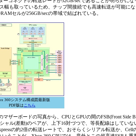
ンターコネクトの転送レートが32GB/secであることが明らかに
ス幅も取っているため、チップ間接続でも高速転送が可能にな
Mセルが256GB/secの帯域で結ばれている。
box 360システム構成図最新版
PDF版は
こちら
ーボードの写真から、CPUとGPUの間のFSB(Front Side 
ンシャル(差動)のペアが、上下16対づつで、等長配線はしてい
CI Expressの約2倍の転送レートで、おそらくシリアル転送か、Cell
いるということだ。Xbox 360 CPUでは、意外とこの超高速FSB