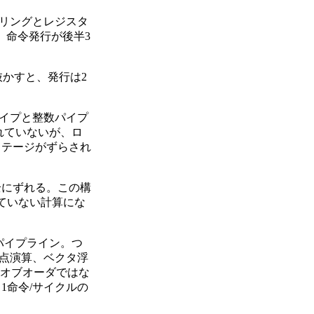
リングとレジスタ
ージ、命令発行が後半3
かすと、発行は2
イプと整数パイプ
れていないが、ロ
ステージがずらされ
全にずれる。この構
ていない計算にな
パイプライン。つ
点演算、ベクタ浮
トオブオーダではな
1命令/サイクルの