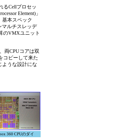
るCellプロセッ
ssor Element)」
ている。基本スペック
レインマルチスレッデ
a)演算のVMXユニット
両CPUコアは双
Eをコピーして来た
同じような設計にな
box 360 CPUのダイ