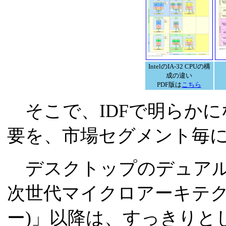
IntelのIA-32 CPUの構
成の違い
PDF版は
こちら
そこで、IDFで明らかにな
要を、市場セグメント毎
デスクトップのデュアルコ
次世代マイクロアーキテクチャ
ー)」以降は、すっきりと