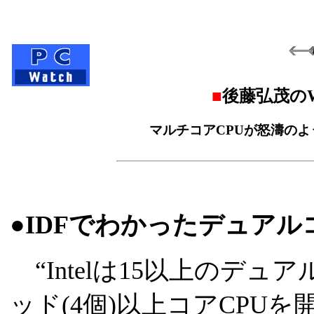
■
後藤弘茂のW
マルチコアCPUが怒濤のよう
●IDFでわかったデュアル
“Intelは15以上のデュ
ッド(4個)以上コアCPUを