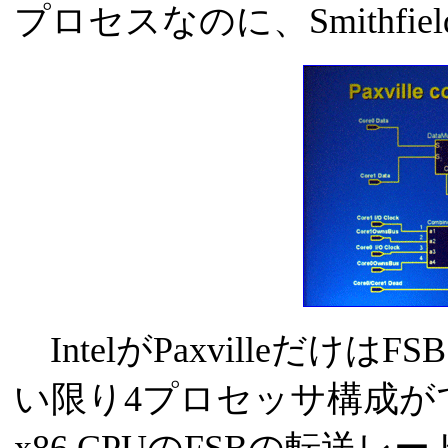
プロセスなのに、Smithf
IntelがPaxvilleだ
い限り4プロセッサ構成がで