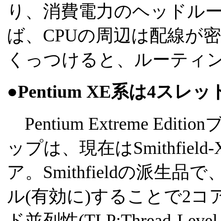
り、消費電力のヘッドル
ば、CPUの周辺は配線が
くっつけると、ルーティ
●Pentium XE系は4ス
Pentium Extreme E
ップは、現在はSmithfiel
ア。Smithfieldの派生品で、
ル(有効に)することで2コ
ド並列性(TLP:Thread-Leve