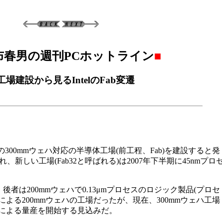
布春男の週刊PCホットライン
■
工場建設から見るIntelのFab変遷
の300mmウェハ対応の半導体工場(前工程、Fab)を建設すると発
しい工場(Fab32と呼ばれる)は2007年下半期に45nmプロ
後者は200mmウェハで0.13μmプロセスのロジック製品(プロセ
スによる200mmウェハの工場だったが、現在、300mmウェハ工場
セスによる量産を開始する見込みだ。