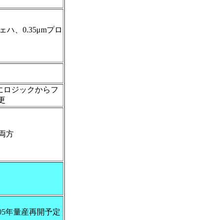
ェハ、0.35μmプロ
時にロジックからフ
更
両方
005年量産再開予定