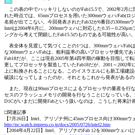
この表の中でハッキリしないのがFab15.5で、2002年
れた時点では、65nmプロセスを用いた300mmウェハ/Fab(
名前が出てこない。今回発表されたFab32が6番目の300m
Intelは2004年6月に、200mmウェハに対応した0.35～0
ングから考えて閉鎖したFab15.5のものである可能性が高い
表全体を見渡して気づくことの1つは、300mmウェハ/Fa
な300mmウェハ/Fabは、粗利益率の高いプロセッサ優
Fab18だが、ここは現在2005年第4四半期の稼動を目指し
更してプロセッサを製造していたFab18だが、2001～2
上に転換されることになる。このイスラエルにも新工場建設
破談になってしまったのか、それともこれから発表があるの
また、現在は90nmプロセスによるプロセッサの量産を行なって
セスのフラッシュメモリの開発を行なうことになっている。過
D1Cがいまだに開発Fabという扱いなのは、こうした将来
□関連記事
【7月26日】Intel、アリゾナ州に45nmプロセス向け300mm
http://pc.watch.impress.co.jp/docs/2005/0726/intel2.htm
【2004年4月22日】Intel、アリゾナのFab 12を300mmウェハ