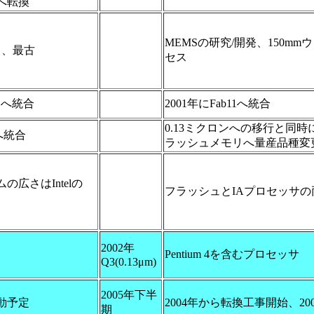
へ転換
MEMSの研究/開発、150mmウ
中、最古
セス
11へ統合
2001年にFab11へ統合
0.13ミクロンへの移行と同
4へ統合
ラッシュメモリへ量産品種変
の広さはIntelの
フラッシュとIAプロセッサの
2002年
Pentium 4を含むプロセッサ
Q3(0.13μm)
2005年下半
稼動予定
2004年から転換工事開始、2
期