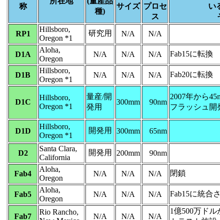
所在地
(量産品
称
サイズ
プロセ
い
種)
ス
Hillsboro,
研究用
RP1
N/A
N/A
Oregon *1
Aloha,
Fab15に転換
D1A
N/A
N/A
N/A
Oregon
Hillsboro,
Fab20に転換
D1B
N/A
N/A
N/A
Oregon *1
量産/開
2007年から4
Hillsboro,
D1C
300mm
90nm
Oregon *1
発用
フラッシュ開
Hillsboro,
開発用
D1D
300mm
65nm
Oregon *1
Santa Clara,
開発用
D2
200mm
90nm
California
Aloha,
閉鎖
Fab4
N/A
N/A
N/A
Oregon
Aloha,
Fab15に統合さ
Fab5
N/A
N/A
N/A
Oregon
1億500万ド
Rio Rancho,
Fab7
N/A
N/A
N/A