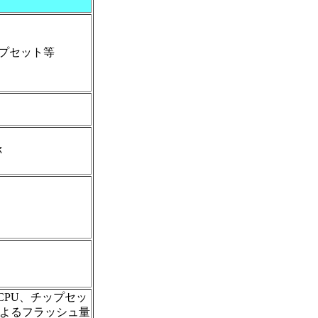
ップセット等
称
CPU、チップセッ
によるフラッシュ量