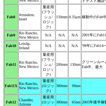
New Mexico
トテスト施設
量産用
(フラッ
Jerusalem,
Fab8
シュ/
150mm
0.35μm
稼動中のFab
Israel
ロジッ
ク)
Rio Rancho,
2001年にFab
Fab9
N/A
N/A
N/A
New Mexico
Leixlip,
'98年にFab1
Fab10
N/A
N/A
N/A
Ireland
量産用
(フラッ
クリーンルーム
Rio Rancho,
Fab11
シュ/
200mm
130nm
New Mexico
Fab中、最大
ロジッ
ク)
量産用
Rio Rancho,
Fab11X
(ロジッ
300mm
90nm
New Mexico
ク)
量産用
Chandler,
Fab12
(ロジッ
300mm
65nm
2005年後半
Arizona