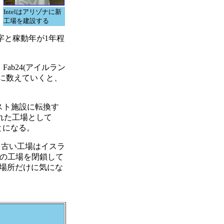
Intelはアリゾナに新
工場を建設する
字と稼動年が1年程
Fab24(アイルラン
素直に数えていくと、
スト施設に転換す
された工場として
ことになる。
も古い工場はイスラ
ェハの工場を閉鎖して
が場所だけに気にな