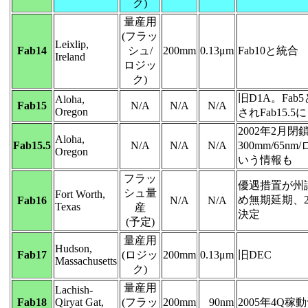
ク)
量産用
(フラッ
Leixlip,
Fab14
シュ/
200mm
0.13μm
Fab10と統合
Ireland
ロジッ
ク)
旧D1A。Fab
Aloha,
Fab15
N/A
N/A
N/A
Oregon
されFab15.5に
2002年2月閉
Aloha,
Fab15.5
N/A
N/A
N/A
300mm/65
Oregon
いう情報も
フラッ
優遇措置が州
シュ量
Fort Worth,
め無期延期、2
Fab16
N/A
N/A
Texas
産
決定
(予定)
量産用
Hudson,
Fab17
(ロジッ
200mm
0.13μm
旧DEC
Massachusetts
ク)
量産用
Lachish-
Fab18
Qiryat Gat,
(フラッ
200mm
90nm
2005年4Q稼