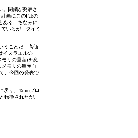
ない。閉鎖が発表さ
産計画にこのFabの
性もある。ちなみに
売却しているが、タイミ
ということだ。高価
のはイスラエルの
メモリの量産)を変
シュメモリの量産向
て、今回の発表で
戻り、45nmプロ
へと転換されたが、