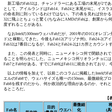
新工場のFab32は、チャンドラーにある工場の末尾が2であるこ
として、アイルランドはFab14、Fab24と末尾が4に、イスラエ
の命名則に則っているわけではない。下の表を見れば分かる
32に飛ぶとちょっと驚く(ちなみにAMDのFabは、創業か
度ずれることがある)。
なおIntelの300mmウェハ/Fabだが、2001年のD1C(オレ
ド)と稼動してきた。今後もFab12(アリゾナ州)、Fab24-
Fab32は7番目になるが、Fab24とFab24-2は1カ所とカウン
また、この発表と同時に、ニューメキシコ州で閉鎖されていた
ることを明らかにした。ニューメキシコ州リオランチョには、稼動
Fab7とFab9がある。すでにFab9はFab11に統合され
以上の情報を加えて、以前このコラムに掲載したIntelの
エルのFab8で、ウェハサイズも唯一の150mm、最微細化プ
Fab8を残すのだから、何か政治的な理由があるのか、そ
るところだ。
【表
最微細
目的
Fab名
ウエハ
化
(