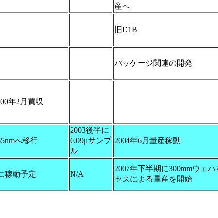
産へ
旧D1B
パッケージ関連の開発
2000年2月買収
2003後半に
65nmへ移行
0.09μサンプ
2004年6月量産稼動
ル
2007年下半期に300mmウェ
期に稼動予定
N/A
セスによる量産を開始