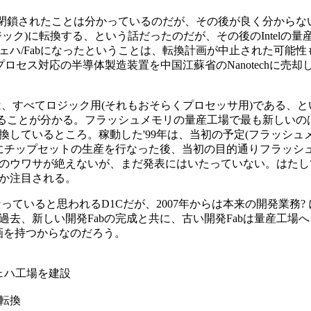
2月に閉鎖されたことは分かっているのだが、その後が良く分から
ロジック)に転換する、という話だったのだが、その後のIntelの量
mウェハ/Fabになったということは、転換計画が中止された可能
.250μmプロセス対応の半導体製造装置を中国江蘇省のNanotechに
。
bは、すべてロジック用(それもおそらくプロセッサ用)である、
先であることが分かる。フラッシュメモリの量産工場で最も新しい
て転換しているところ。稼動した'99年は、当初の予定(フラッシュ
002年にチップセットの生産を行なった後、当初の目的通りフラッ
のウワサが絶えないが、まだ発表にはいたっていない。はたし
か注目される。
いると思われるD1Cだが、2007年からは本来の開発業務? に
去、新しい開発Fabの完成と共に、古い開発Fabは量産工場
計画を持つからなのだろう。
ウェハ工場を建設
に転換