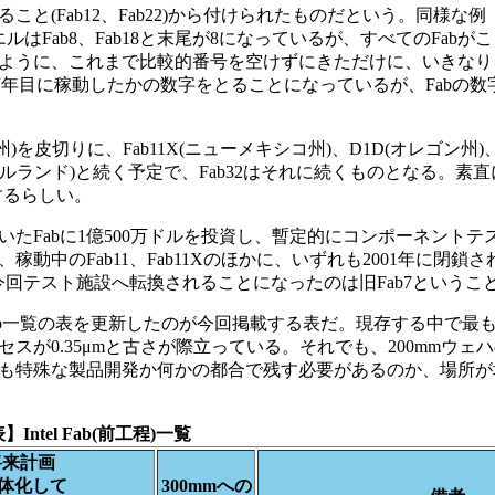
と(Fab12、Fab22)から付けられたものだという。同様な例
ルはFab8、Fab18と末尾が8になっているが、すべてのFabがこ
ように、これまで比較的番号を空けずにきただけに、いきなり
ら何年目に稼動したかの数字をとることになっているが、Fabの数
ゴン州)を皮切りに、Fab11X(ニューメキシコ州)、D1D(オレゴン州)、
2(アイルランド)と続く予定で、Fab32はそれに続くものとなる。
トするらしい。
Fabに1億500万ドルを投資し、暫定的にコンポーネントテ
中のFab11、Fab11Xのほかに、いずれも2001年に閉鎖
ており、今回テスト施設へ転換されることになったのは旧Fab7という
Fab一覧の表を更新したのが今回掲載する表だ。現存する中で最
ロセスが0.35μmと古さが際立っている。それでも、200mmウ
れとも特殊な製品開発か何かの都合で残す必要があるのか、場所
】Intel Fab(前工程)一覧
将来計画
具体化して
300mmへの