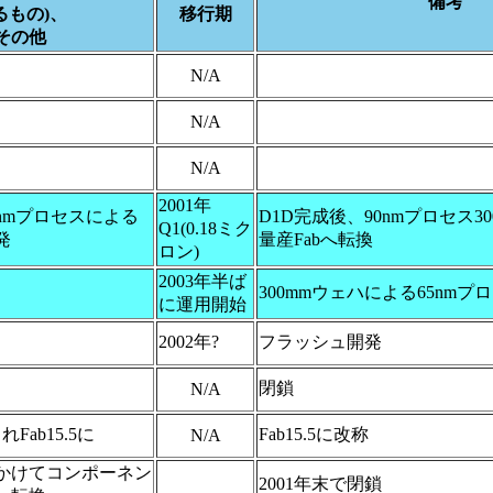
備考
るもの)、
移行期
その他
N/A
N/A
N/A
2001年
5nmプロセスによる
D1D完成後、90nmプロセス3
Q1(0.18ミク
発
量産Fabへ転換
ロン)
2003年半ば
300mmウェハによる65nmプ
に運用開始
2002年?
フラッシュ開発
閉鎖
N/A
れFab15.5に
Fab15.5に改称
N/A
ルかけてコンポーネン
2001年末で閉鎖