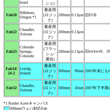
Israel
シュ)
量産用
Hillsboro,
Fab20
(ロジッ
200mm
0.13μm
旧D1B
Oregon *1
ク)
量産用
Chandler,
Fab22
(ロジッ
200mm
0.13μm
Arizona
ク)
量産用
Colorado
(フラッ
旧rockwell、
Fab23
Springs,
200mm
0.13μm
シュ/
Colorado
通信)
量産用
Fab24/
Leixlip,
(ロジッ
300mm
90nm
2005年末にも
24-2
Ireland
ク)
量産用
Chandler,
Fab32
(ロジッ
300mm
45nm
2007年下半
Arizona
ク)
*1 Ronler Acresキャンパス
300mmウェハ対応Fab
00