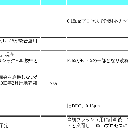
0.18μmプロセスでP4対応チ
5とFab15が統合運用
鎖。現在
nm/ロジックへ転換中と
Fab5がFab15の一部となり改
議会を通過しないた
003年2月用地売却
N/A
旧DEC、0.13μm
当初フラッシュ用に計画後、
動予定
トと変遷し、90nmプロセス