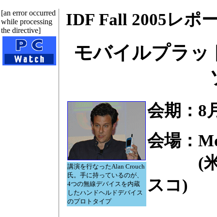
[an error occurred
IDF Fall 2005レポ
while processing
the directive]
モバイルプラッ
会期：8月
会場：M
(米国
講演を行なったAlan Crouch
氏。手に持っているのが、
スコ)
4つの無線デバイスを内蔵
したハンドヘルドデバイス
のプロトタイプ