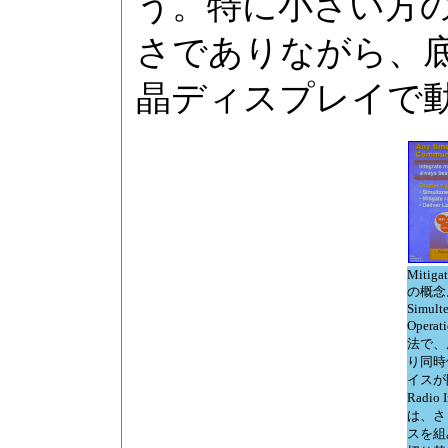
う。特に小さい方
さでありながら、底
晶ディスプレイで
Mitigat
の概念
Simult
Oper
法で、
り同時
イスが限
Radio 
は、さ
スを組