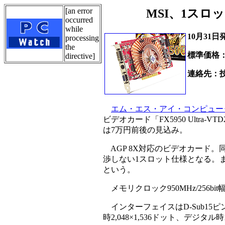
[an error
MSI、1スロット
occurred
while
10月31日
processing
the
標準価格
directive]
連絡先：
Tel.03
エム・エス・アイ・コンピュー
ビデオカード「FX5950 Ultr
は7万円前後の見込み。
AGP 8X対応のビデオカード。同
渉しない1スロット仕様となる。ま
という。
メモリクロック950MHz/256bit
インターフェイスはD-Sub15
時2,048×1,536ドット、デジタル時