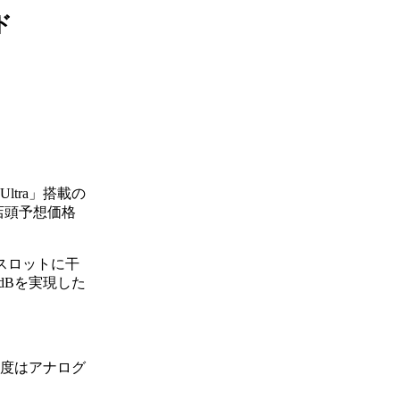
ド
 Ultra」搭載の
、店頭予想価格
ススロットに干
dBを実現した
。
像度はアナログ