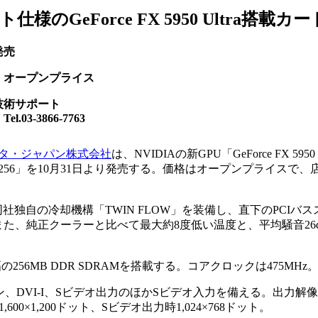
仕様のGeForce FX 5950 Ultra搭載カー
発売
：オープンプライス
技術サポート
-3866-7763
タ・ジャパン株式会社
は、NVIDIAの新GPU「GeForce FX 5950
a-VTD256」を10月31日より発売する。価格はオープンプライスで
社独自の冷却機構「TWIN FLOW」を装備し、直下のPCIバ
た、純正クーラーと比べて最大約8度低い温度と、平均騒音26
幅の256MB DDR SDRAMを搭載する。コアクロックは475MHz
ピン、DVI-I、Sビデオ出力のほかSビデオ入力を備える。出力解
1,600×1,200ドット、Sビデオ出力時1,024×768ドット。