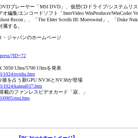
Dプレーヤー「MSI DVD」、仮想CDドライブ/システムリ
 3」、ビデオ編集/エンコードソフト「InterVideo WinProducer/WinCoder 
Recon」、「The Elder Scrolls III: Morrowind」、「Duke Nukem
が付属する。
タ・ジャパンのホームページ
/press/?ID=72
950 Ultra/5700 Ultraを発表
03/1024/nvidia.htm
今後を占う新GPU NV36とNV38が登場
03/1024/kaigai037.htm
X 5600搭載のファンレスビデオカード「寂、」
03/0905/msi.htm
【PC Watchホームページ】