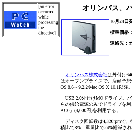
[an error
オリンパス、バ
occurred
while
10月24日
processing
the
標準価格
directive]
連絡先：
Tel.01
オリンパス株式会社
は外付け640
はオープンプライスで、店頭予想価格は25
OS 8.6～9.2.2/Mac OS X 10.1以降
USB 2.0外付けMOドライブ
らの供給電源のみでドライブを利用
AC6」(4,000円)を利用する。
ディスク回転数は4,320rpmで
積比で8%、重量比で24%軽減された。