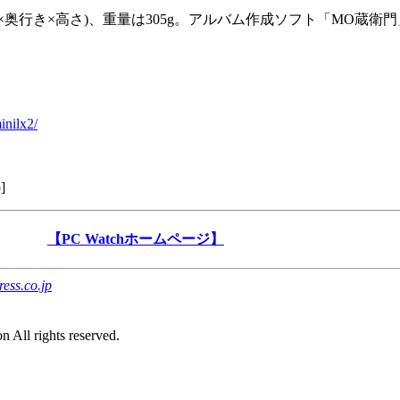
(幅×奥行き×高さ)、重量は305g。アルバム作成ソフト「MO蔵衛
inilx2/
p
]
【PC Watchホームページ】
ess.co.jp
。
 All rights reserved.