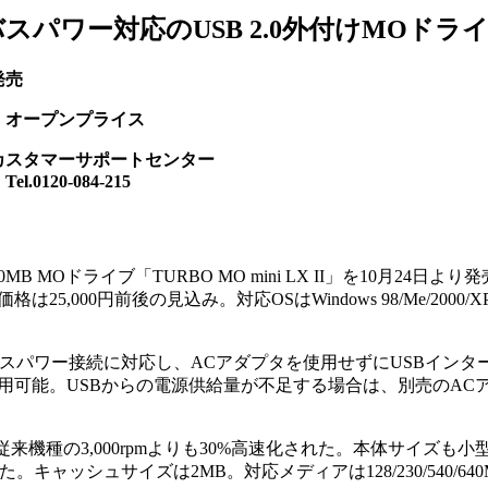
スパワー対応のUSB 2.0外付けMOドラ
発売
：オープンプライス
カスタマーサポートセンター
20-084-215
MB MOドライブ「TURBO MO mini LX II」を10月24日よ
,000円前後の見込み。対応OSはWindows 98/Me/2000/X
。
。バスパワー接続に対応し、ACアダプタを使用せずにUSBインタ
可能。USBからの電源供給量が不足する場合は、別売のACア
、従来機種の3,000rpmよりも30%高速化された。本体サイズも
キャッシュサイズは2MB。対応メディアは128/230/540/640