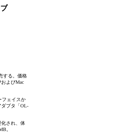
イブ
り発売する。価格
PおよびMac
ーフェイスか
ダプタ「OL-
小型化され、体
MB。