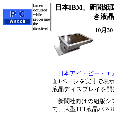
[an error
日本IBM、新聞
occurred
while
き液
processing
the
directive]
10月3
日本アイ・ビー・エム
面1ページを実寸で表
液晶ディスプレイを開
新聞社向けの組版シ
で、大型TFT液晶パ