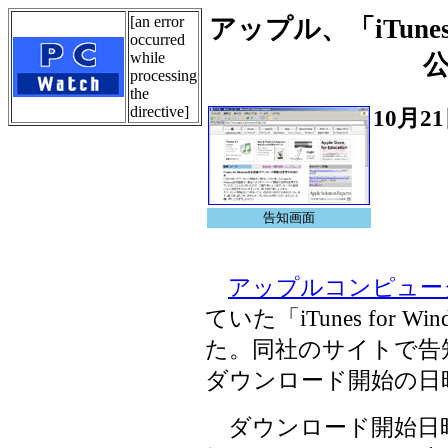
[an error
アップル、「iTunes
occurred
while
processing
the
directive]
10月2
告知画面
アップルコンピュー
ていた「iTunes for
た。同社のサイトで告
ダウンロード開始の日
ダウンロード開始日