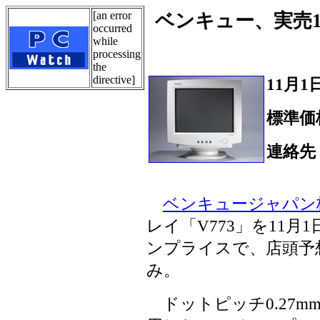
[an error
ベンキュー、実売17
occurred
while
processing
the
directive]
11月1
標準価
連絡先
Tel.
ベンキュージャパン
レイ「V773」を11
ンプライスで、店頭予想
み。
ドットピッチ0.27