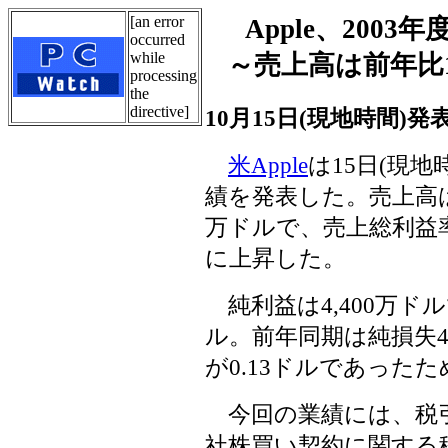
[an error
Apple、200
occurred
while
～売上高は前年比19
processing
the
directive]
10月15日(現地時間)発
米Apple
は15日(現地
績を発表した。売上高は前
万ドルで、売上総利益率は
に上昇した。
純利益は4,400万ドル
ル。前年同期は純損失4
が0.13ドルであった
今回の業績には、税引
社株買い契約に関する移