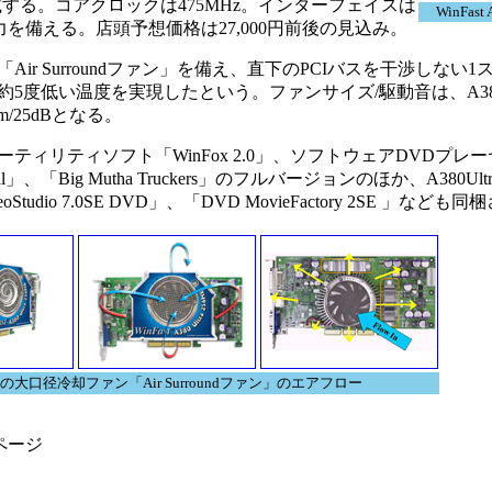
z)を搭載する。コアクロックは475MHz。インターフェイスは
WinFast 
デオ出力を備える。店頭予想価格は27,000円前後の見込み。
r Surroundファン」を備え、直下のPCIバスを干渉しない
度低い温度を実現したという。ファンサイズ/駆動音は、A380U
mm/25dBとなる。
リティソフト「WinFox 2.0」、ソフトウェアDVDプレーヤー
」、「Big Mutha Truckers」のフルバージョンのほか、A380Ul
oStudio 7.0SE DVD」、「DVD MovieFactory 2SE 」なども
の大口径冷却ファン「Air Surroundファン」のエアフロー
ページ