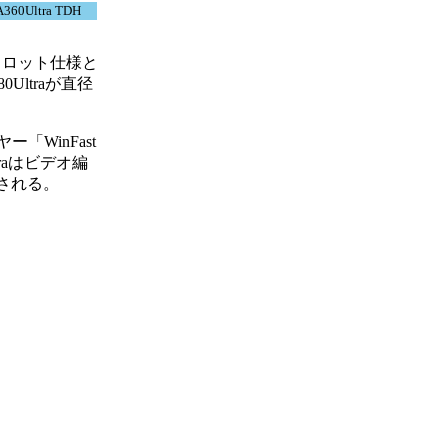
A360Ultra TDH
1スロット仕様と
ltraが直径
「WinFast
traはビデオ編
同梱される。