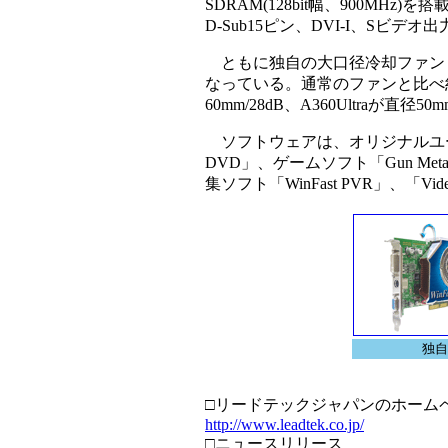
SDRAM(128bit幅、900MH
D-Sub15ピン、DVI-I、Sビ
ともに独自の大口径冷却ファン「Ai
なっている。通常のファンと比べ約5
60mm/28dB、A360Ultraが直径50
ソフトウェアは、オリジナルユーティ
DVD」、ゲームソフト「Gun Metal
集ソフト「WinFast PVR」、「Vide
独自
□リードテックジャパンのホーム
http://www.leadtek.co.jp/
□ニュースリリース