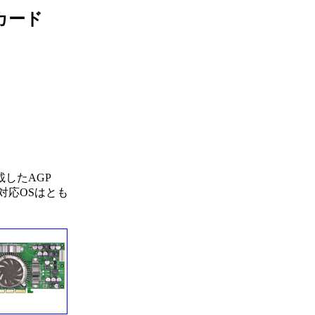
載カード
を搭載したAGP
。対応OSはとも