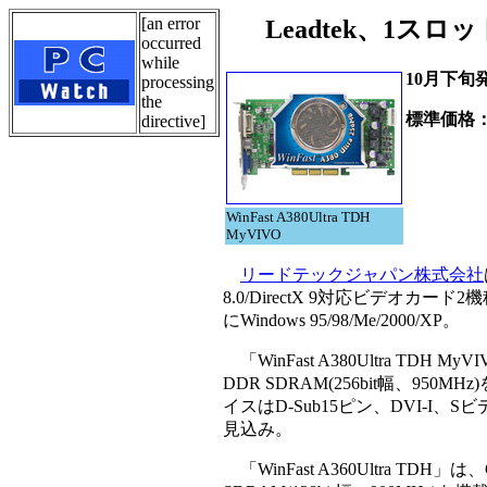
[an error
Leadtek、1スロット
occurred
while
10月下旬
processing
the
標準価格
directive]
WinFast A380Ultra TDH
MyVIVO
リードテックジャパン株式会社
8.0/DirectX 9対応ビデオ
にWindows 95/98/Me/2000/XP。
「WinFast A380Ultra TDH My
DDR SDRAM(256bit幅、95
イスはD-Sub15ピン、DVI-I
見込み。
「WinFast A360Ultra TDH」は、G