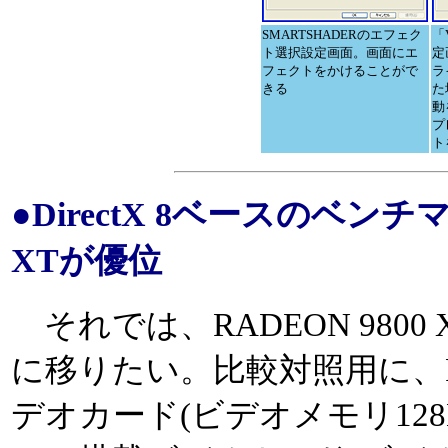
SMARTSHADERのエフェク
「
ト選択設定画面。画面にエ
定
フェクトをかけることがで
ラ
きる
た
動
プ
ト
●DirectX 8ベースのベンチ
XTが優位
それでは、RADEON 980
に移りたい。比較対照用に、RAD
デオカード(ビデオメモリ128MB)と