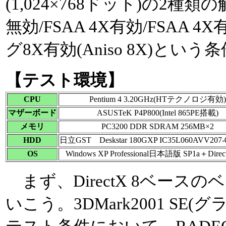
(1,024×768ドット)の2種
無効/FSAA 4X有効/FSAA
グ8X有効(Aniso 8X)と
【テスト環境】
CPU
Pentium 4 3.20GHz(HTテクノロジ有効)
マザーボード
ASUSTeK P4P800(Intel 865PE搭載)
メモリ
PC3200 DDR SDRAM 256MB×2
HDD
日立GST Deskstar 180GXP IC35L060AVV207-0
OS
Windows XP Professional日本語版 SP1a＋Direct
まず、DirectX 8ベース
いこう。3DMark2001 SE