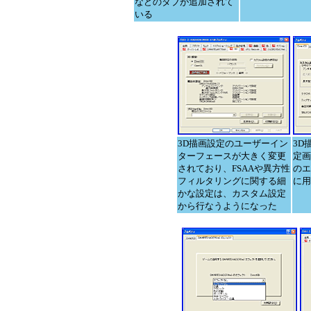
などのタブが追加されて
いる
3D描画設定のユーザーイン
3D
ターフェースが大きく変更
定画
されており、FSAAや異方性
のエ
フィルタリングに関する細
に用
かな設定は、カスタム設定
から行なうようになった