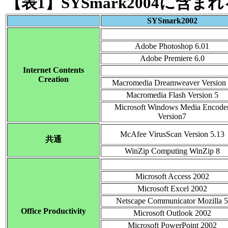
【表1】SYSmark2004に含
SYSmark2002
Adobe Photoshop 6.01
Adobe Premiere 6.0
Internet Contents
Creation
Macromedia Dreamweaver Version
Macromedia Flash Version 5
Microsoft Windows Media Encode
Version7
McAfee VirusScan Version 5.13
共通
WinZip Computing WinZip 8
Microsoft Access 2002
Microsoft Excel 2002
Netscape Communicator Mozilla 
Office Productivity
Microsoft Outlook 2002
Microsoft PowerPoint 2002