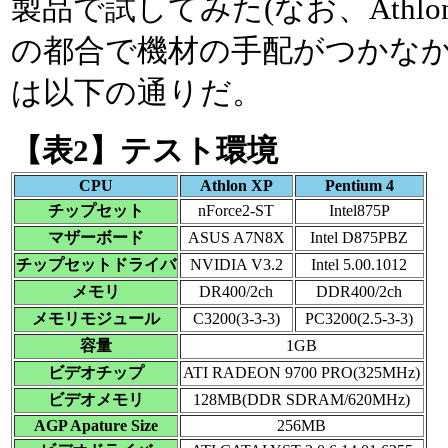
製品で試してみた(なお、Athlo
の都合で機材の手配がつかなか
は以下の通りだ。
【表2】テスト環境
CPU
Athlon XP
Pentium 4
チップセット
nForce2-ST
Intel875P
マザーボード
ASUS A7N8X
Intel D875PBZ
チップセットドライバ
NVIDIA V3.2
Intel 5.00.1012
メモリ
DR400/2ch
DDR400/2ch
メモリモジュール
C3200(3-3-3)
PC3200(2.5-3-3)
容量
1GB
ビデオチップ
ATI RADEON 9700 PRO(325MHz)
ビデオメモリ
128MB(DDR SDRAM/620MHz)
AGP Apature Size
256MB