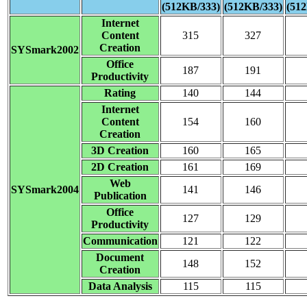
(512KB/333)
(512KB/333)
(51
Internet
Content
315
327
Creation
SYSmark2002
Office
187
191
Productivity
Rating
140
144
Internet
Content
154
160
Creation
3D Creation
160
165
2D Creation
161
169
Web
SYSmark2004
141
146
Publication
Office
127
129
Productivity
Communication
121
122
Document
148
152
Creation
Data Analysis
115
115