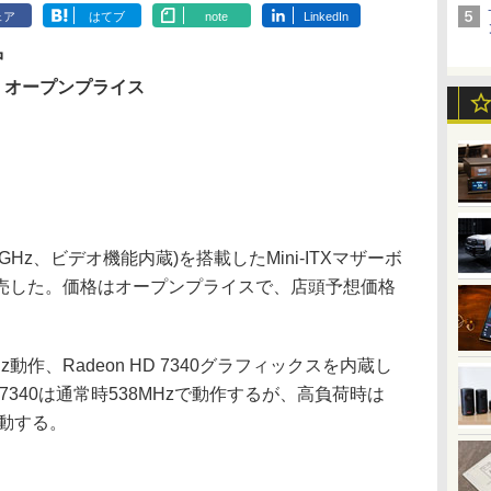
ェア
はてブ
note
LinkedIn
中
：オープンプライス
.75GHz、ビデオ機能内蔵)を搭載したMini-ITXマザーボ
」を発売した。価格はオープンプライスで、店頭予想価格
動作、Radeon HD 7340グラフィックスを内蔵し
HD 7340は通常時538MHzで動作するが、高負荷時は
で駆動する。