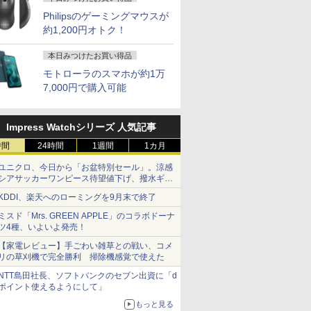
Philipsのゲーミングマウスが
約1,200円オトク！
本日みつけたお買い得品
モトローラのスマホが約1万
7,000円で購入可能
Impress Watchシリーズ 人気記事
時間
24時間
1週間
1カ月
ユニクロ、今日から「お盆特別セール」。涼感
シアサッカーワンピース待望値下げ、撥水ギア
ショーツは1990円に
KDDI、楽天へのローミングを9月末で終了
ミスド「Mrs. GREEN APPLE」のコラボドーナ
ツ4種、いよいよ発売！
【家電レビュー】手ごわい雑草との戦い、コメ
リの草刈機で完全勝利 掃除機感覚で使えた
NTT島田社長、ソフトバンクのセブン出資に「d
ポイント使えるようにして」
もっと見る