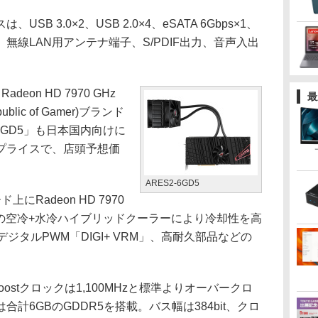
 3.0×2、USB 2.0×4、eSATA 6Gbps×1、
thernet、無線LAN用アンテナ端子、S/PDIF出力、音声入出
on HD 7970 GHz
最
ublic of Gamer)ブランド
-6GD5」も日本国内向けに
プライスで、店頭予想価
ARES2-6GD5
Radeon HD 7970
し、独自の空冷+水冷ハイブリッドクーラーにより冷却性を高
ジタルPWM「DIGI+ VRM」、高耐久部品などの
oostクロックは1,100MHzと標準よりオーバークロ
計6GBのGDDR5を搭載。バス幅は384bit、クロ