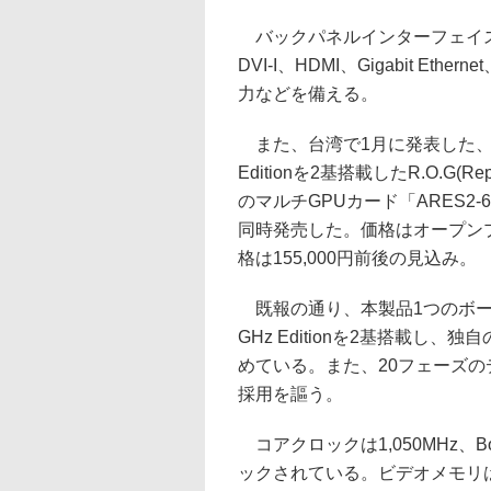
バックパネルインターフェイスは、USB
DVI-I、HDMI、Gigabit E
力などを備える。
また、台湾で1月に発表した、Rade
Editionを2基搭載したR.O.G(Rep
のマルチGPUカード「ARES2
同時発売した。価格はオープン
格は155,000円前後の見込み。
既報の通り、本製品1つのボード上に
GHz Editionを2基搭載
めている。また、20フェーズのデ
採用を謳う。
コアクロックは1,050MHz、B
ックされている。ビデオメモリは合