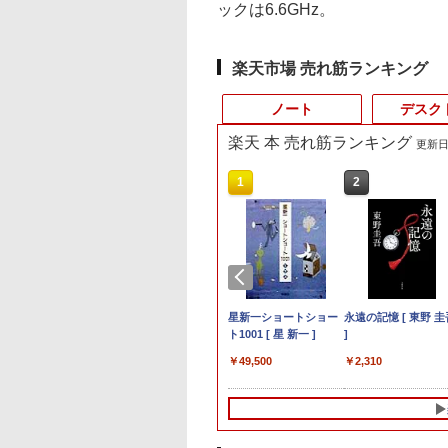
ックは6.6GHz。
楽天市場 売れ筋ランキング
ノート
デスク
楽天 本 売れ筋ランキング
更新日時
10
10
10
1
1
1
1
2
2
2
2
 フルHD IPS液晶 オールインワンPC 在宅勤務
ーカー5年保証／
トパソコン 14イン
天ブックス限定特
【中古】I-O DATA
【マラソンセール期間
杖と剣のウィストリア
【期間限定 キャンペ
【中古】 Apple TV HD
【マラソンセール期間
星新一ショートショー
中古ノートパソコン
【週末限定クーポン
□◇〇【目が疲れに
永遠の記憶 [ 東野 圭
短即日発送】【新
品 Windows11
梅山恋和 2nd写真
GigaCrysta LCD-
中ポイント5倍】中古
（16） 【電子書籍】[
ン】中古ノートパソコ
32GB MR912J/A
中ポイント5倍】【訳あ
ト1001 [ 星 新一 ]
windows11 office
P5倍！】 中古パソ
い ブルーライトカッ
]
モニター 21.5イン
 Office搭載 日本語
COCOIRO（ココ
GD242UDW [23.8イン
ノートパソコン 第11世
大森藤ノ ]
ン Windows11 Office
(A1625) 周辺機器 / 発
り】 中古モニター
整備済み品・富士通
中古 デスクトップパ
ト!!】iiyama/イイヤ
￥49,500
￥2,310
ニター ディスプレ
ボード メモリ
）』(ポストカード
チ/1920x1080/ADS/非光
代 Core i5 メモリ
搭載 軽量 13.3型 モバ
売時期2015年〜
23〜24インチ DP /
ARROWS Tab Q508
コン Office付き 大
フルHD対応21.5型
,800
,800
599
￥11,980
￥29,980
￥594
￥7,980
￥4,680
￥4,200
￥9,800
￥49,999
￥6,500
Cモニター ASUS
 SSD 128GB
 [ 梅山恋和 ]
沢/DisplayPort/HDMI/240Hz/1ms/GtoG/Adaptive-
16GB M.2 SSD256GB
イルPC 富士通
HDMI / DVI VGA 端子
教モデル 10.1型
快適メモリ 第8世代 
ProLite XUB2292HS
ディスプレイ
GB 512GB 1TB
Sync](2025)【ECセン
13.3インチ フルHD ノ
LIFEBOOK E734 Intel
選択可能 店長おまかせ
WUXGA タブレット
備済み サポート充実
B1 HDMI対応 スピ
29HFZ 22型
bカメラ WiFi
ター】保証期間1週間
ングレア Webカメラ
Celeron 第4世代CPU
ケーブル付き サブモニ
(Atom / 4GB / 128G
Windows11 Pro DE
ー内蔵 綺麗な鮮明画
0×1080 応答速度
uetooth 選べるカラ
無線LAN Wi-Fi
メモリ4GB
ターにおすすめ 動作確
Windows 11 & Offi
OptiPlex 7060 Core 
【中古】 送料無料