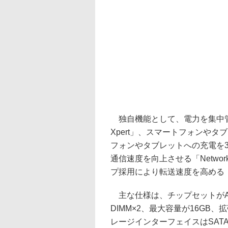
独自機能として、電力を集中管
Xpert」、スマートフォンやタブ
フォンやタブレットへの充電を3倍
通信速度を向上させる「Network 
プ採用により転送速度を高める「US
主な仕様は、チップセットがAMD
DIMM×2、最大容量が16GB、拡張ス
レージインターフェイスはSATA 6