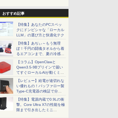
おすすめ記事
【特集】あなたのPCスペッ
クにドンピシャな「ローカル
LLM」の選び方と快適化テク
【特集】あぢぃ～もう無理
ぽ！千円の闘魂タオルから着
るエアコンまで、夏の冷感グ
ッズ一挙紹介
【コラム】OpenClawと
Qwen3.5-9Bプリインで届い
てすぐローカルAIが動くミニ
PC「SER9 Pro」
【レビュー】給電が途切れな
い優れもの！バッファロー製
Type-C充電器の検証で分か
ったこと
【特集】電源内蔵で0.9Lの衝
撃。Core Ultra X7の性能を極
限まで引き出したミニ
PC「GPD BOX」