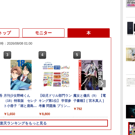
トップ
モニター
本
：2026/08/08 01:00
6
3
3
3
3
4
4
4
4
5
5
5
5
6
6
6
一体型PC 24型
・
＆
く
吾
【期間限定破格金
DELL Optiplex 7090
【中古】その他メーカ
月刊少女野崎くん
【中古】 店長セレクト
【エントリーでポイン
【2025新型】モバイル
【幼児ドリル部門ラン
レビュー投稿 5年保証
GMKtec｜ジーエムケ
【500円クーポン＋ポ
魔女と傭兵（9） 【電
【大特価】中
【クーポン利
MAZZEL 1st
Webカメラ 
付・
コン
額！】新生活 新古品
2500SFF (Win11x64)
ー モバイルモニター
（18）特装版 セレク
おまかせA4ノートパソ
ト100％還元のチャン
モニター15.6インチ モ
キング第1位】 学習参
｜MS Office 2024
ーテック 超小型 デス
イント最大31.5%還
子書籍】[ 宮木真人 ]
DynaBook P2
8,980円！】
photobook w
ソ
マ
Win11搭載 パソコンノ
中古 Core i7-
15.6インチ フル
ト小冊子「堀と鹿島
コン Windows10 お気
ス】GMKtec M8 ミニ
バイルディスプレイ ポ
考書 問題集 プリント
H&B 搭載｜中古 ノー
クトップパソコン
元！】モバイルモニタ
BL P2T7KPBL
モバイルモニター
ZEAL [ MAZZ
￥79,999
￥792
 文
容量
ートパソコンoffice付
2.5GHz(11700)/メモリ
HD【291-ud】
編」付き （SEコミック
軽ノートPC
PC【AMD Ryzen 5
ータブルモニタ ゲーム
ドリル 手先 てさき 遊
トパソコン
GMKtec NucBox
ー 15.6 インチ FHD
8565U 第8世
インチ モバ
￥9,980
￥56,100
￥7,235
￥1,650
￥11,800
￥78,248
￥7,400
￥8,800
￥19,800
￥72,000
￥8,490
￥19,800
￥11,980
￥4,950
整
-
き 初心者向けノート
16GB/HDD1TB/DVDマ
スプレミアム） [ 椿い
SSD120GB以上 メモリ
PRO 6650H 16GB
モニタ ー スイッチ用
び「はじめての七田式
Windows11 Office付
G11(Windows 11
1920×1080 1080P Fast
モリ8GB SSD
スプレイ サ
PC
ーカ
PC 初期設定済 15.6型
ルチ [B:良品] 2022年頃
づみ ]
4GB Celeron搭載 液晶
512GB】4.5GHz 6コア
モニター 1920x1080P
プリント」
｜スペック Core i5 第7
Pro/Ryzen Embedded
IPS パネル 非光沢
15インチ フル
ー Type-C 
楽天ランキングをもっと見る
B /
LL
像
インテル高速CPU ラン
購入
15インチ 中古ノートパ
12スレッド OCuLink
FHD 持ち運び 高輝度
世代 メモリ 8GB 大容
R2514/メモリ
1000:1 高コントラスト
Windows11H
本 スピーカー内
ce
i5
ダムで発送 メモリ4GB
ソコン DVDドライブ
Windows11 Pro
400Nits 非光沢IPSパネ
量 HDD 500GB テンキ
16GB/SSD 256GB)(シ
超軽量 600g スピーカ
ray 1年保証
フルHD ノン