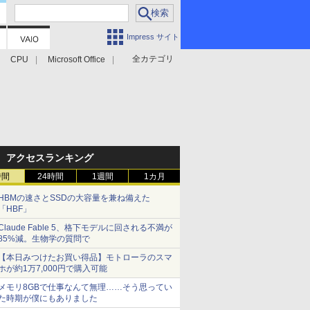
Impress サイト
全カテゴリ
CPU
Microsoft Office
アクセスランキング
時間
24時間
1週間
1カ月
HBMの速さとSSDの大容量を兼ね備えた
「HBF」
Claude Fable 5、格下モデルに回される不満が
85%減。生物学の質問で
【本日みつけたお買い得品】モトローラのスマ
ホが約1万7,000円で購入可能
メモリ8GBで仕事なんて無理……そう思ってい
た時期が僕にもありました