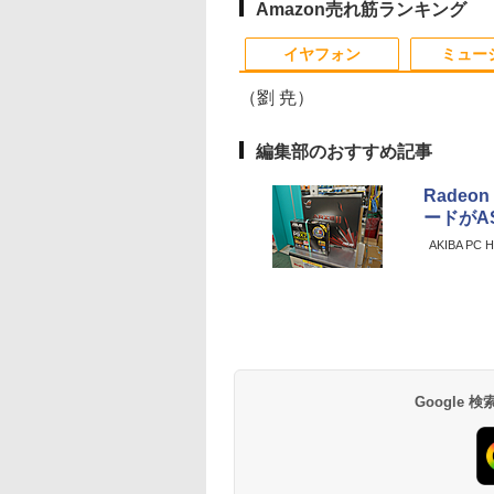
s リフレッシュレー
14型 薄型 軽量 初心
Bluetooth
SSD128GB+外付け
認済み 30日保証 送料
2019 搭載) 本体＋専
16GB 中古 パソコン
Amazon売れ筋ランキング
0Hz IPSパネル 液
学習向け PC ピンク
Windows11 東芝
HDD250GB
無料
キーボード付 ・初期
スクトップパソコン
ニター 5年保証付
バー 最短当日出荷
dynabook G83/HS 初
HD(1366×768) 無線
定不要
イヤフォン
ミュー
動画閲覧 仕事 在宅
期設定済 すぐ使える
bluetooth内蔵
ランキング4冠
90日保証 送料無料
DisplayPort対応 送料
（劉 尭）
無料 訳あり
編集部のおすすめ記事
Radeo
ードがA
AKIBA PC Ho
Anker Soundcore
BRUCE WAYNE feat.
【Amazon.co.jp限
薬屋のひとりごと 17
Anker Soundcore
BRUCE WAYNE feat
by Amazon 天然水
異世界居酒屋「の
P40i オフホワイト
Flo Milli, ATL Jacob
定】 い・ろ・は・す
巻 (デジタル版ビッグ
P31i ホワイト
Flo Milli, ATL Jacob
ラベルレス 500ml
ぶ」(22) (角川コミッ
[Explicit]
2L PET ラベルレス
ガンガンコミックス)
[Explicit]
×24本 富士山の天然
クス・エース)
￥7,990
￥5,990
×8本
水 バナジウム含有 
￥250
￥1,112
￥770
￥250
￥1,380
￥832
ミネラルウォーター
ペットボトル 静岡県
産 500ミリリットル
Google
(Smart Basic)