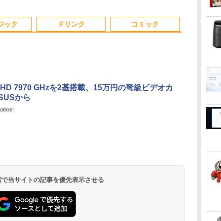
用
 デ
～ 高速SSD1TB 最大
(内蔵or外付) WPS
LPDDR5 6400MT/s
ル 100%広色域 HDRモ
ー DVDドライブ搭載
ルバー) ミニPC GMK-
ー内蔵 Type-C/HDMI
典：WPS Off
量 薄型 Switc
設
フルHD Webカメラ
Office付き 中古パソコ
16T増設 3画面
ード対応 Type-C/mini
CD DVD 再生可｜中古
G11-16/256-
接続 PS5/Switch/PC/
ク パソコン 
Mac スマホ i
zoom 軽量薄型 無線 型
ン
2.5GbpsLAN
HDMI端子
パソコン 中古ノートパ
W11Pro(R2514)
スマホ対応
コン ダイナブ
応 テレワーク
ジック
ドリンク
コミック
番更新で在庫処分
Bluetooth5.2 WiFi
PC/Switch/PS4/MAC/
ソコン 中古PC オフィ
パソコン
ブルモニター V
HDMI 省エネ ゲーミン
スマホなど対応
ス搭載
保証 MINI HD
グpc みにpc minipc
B0BZW3XVDL
8K コンパクト
n HD 7970 GHzを2基搭載、15万円の弩級ビデオカ
SUSから
tline!
.
Anker Soundcore
On My Road
by Amazon 天然水
ONE PIECE モノクロ
【2026年アップグレ
On My Road
by Amazon 炭酸水
HUNTER×HUNTER
Xiaomi シャオミ
BUGS LIFE
コカ・コーラ やかんの
スーパーの裏でヤニ吸
Liberty 5 ミッドナイ
(Stadium ver.)
ラベルレス 2L×9本
版 115 (ジャンプコミ
ード版】AOKIMI ワ
(Stadium ver.)
ラベルレス 500ml
モノクロ版 39 (ジャ
REDMI Buds 8 Lite ワ
麦茶 from 爽健美茶 ラ
うふたり 9巻 (デジタル
￥250
トブラック
ックスDIGITAL)
イヤレスイヤホン
×24本 強炭酸水 ペッ
ンプコミックス
イヤレスイヤホン
ベルレス
版ビッグガンガンコミ
￥250
￥1,117
￥250
水
bluetooth イヤホン
トボトル 500ミリリ
DIGITAL)
Bluetooth 5.4 ノイズ
650mlPET×24本
ックス)
￥14,990
￥594
￥2,599
￥1,625
￥572
￥3,480
￥2,009
￥810
V12 小型軽量 ブルー
ットル (Smart
キャンセリング ANC
トゥースHi-Fi 最大
Basic)
36時間再生
36時間再生 ぶるーと
 検索で当サイトの記事を優先表示させる
ゅーす コードレス
ENCノイズキャンセ
リング 自動ペアリン
グ Type-C充電 マイ
ク付き 防水 タッチ式