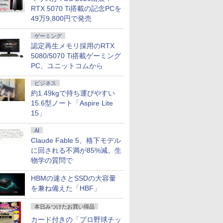
RTX 5070 Ti搭載の記念PCを
49万9,800円で発売
ゲーミング
認定再生メモリ採用のRTX
5080/5070 Ti搭載ゲーミング
PC、ユニットコムから
ビジネス
7
7
7
8
8
8
9
9
9
10
10
10
約1.49kgで持ち運びやすい
15.6型ノート「Aspire Lite
15」
AI
Claude Fable 5、格下モデル
に回される不満が85%減。生
 タッチパネル Core i7 16GB 512GB SSD Windows11 フルHD IPS液晶 オールインワン
古
用で
モバイルモニター 15.6
【1500円OFFクーポ
町人Aは悪役令嬢をど
中古ノートパソコン
アースドリームス 厳選
BARFOUT! SPECIAL
＼メーカー5年保証／
ノートパソコン 14イン
【楽天ブックス限定特
【中古】I-O
【マラソン
杖と剣のウ
物学の質問で
一体型パソコン
-T7KP-
AOC公式
ith
インチ InnoView モバ
ン】【WEBカメラ搭載
うしても救いたい〜ど
Windows11 Office付
おまかせモニター 21.5
EDITION EARLY
【最短即日発送】【新
チ 新品 Windows11
典】梅山恋和 2nd写真
GigaCrysta
中ポイント
（16） 【
 Core i7
 15.6
EL ]
イルディスプレイ 自立
&フルHD】ノートパソ
ぶと空と氷の姫君〜
き DELL Latitude
型〜27型ワイド
AUTUMN 2026 / TIME
品】モニター 21.5イン
Pro Office搭載 日本語
集『COCOIRO（ココ
GD242UDW
ノートパソ
大森藤ノ ]
HBMの速さとSSDの大容量
代CPU メ
イルディ
型 1920*1080 FHD ポー
コン 中古パソコン 14
10【電子書店共通特典
5300 第8世代 Core i5
【HDMI対応 / FULL
TRAVEL 岩本 照
チモニター ディスプレ
キーボード メモリ
イロ）』(ポストカード
チ/1920x10
代 Core i
を兼ね備えた「HBF」
￥8,980
￥23,800
￥726
￥29,800
￥6,470
￥1,870
￥12,800
￥29,800
￥3,599
￥11,980
￥29,980
￥594
480GB
ブモニタ
タブルモニター IPS液晶
インチ SSD128GB メ
イラスト付】 【電子書
メモリ 8GB 高速 SSD
HD解像度】 大手メー
（Snow Man） [ ブラ
イ PCモニター ASUS
8GB SSD 128GB
1枚) [ 梅山恋和 ]
沢/DisplayP
16GB M.2
HD
ケーブル1
パネル 薄型 軽量 持ち運
モリ8GB Core i5 第8世
籍】[ 目黒三吉 ]
256GB 13.3インチ 無
カー液晶
ウンズブックス ]
液晶ディスプレイ
256GB 512GB 1TB
Sync](20
13.3インチ
本日みつけたお買い得品
ome Blu-
蔵 IPS
び 壁掛けに対応
代 Microsoft Office付
線LAN Webカメラ 中
(Dell/HP/NEC等) テレ
VP229HFZ 22型
Webカメラ WiFi
ター】保証
ングレア 
 レビュー特
グレア 軽
Switch/PS3/PS4/PS5/Xbox
き Windows11 NEC
古パソコン
ワーク デュアルモニタ
1920×1080 応答速度
Bluetooth 選べるカラ
無線LAN Wi
カード付きの「プロ野球チッ