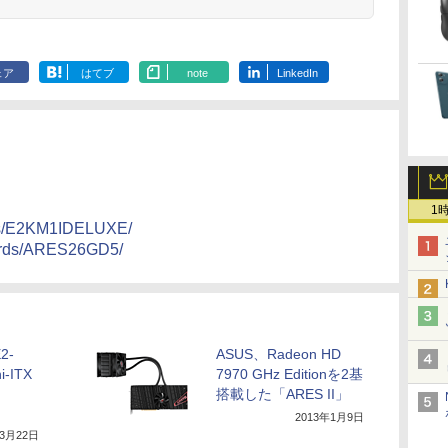
音量調整 スポーツ/通
勤/通学/WEB会議
6.0(オフホワイト)
ェア
はてブ
note
LinkedIn
1
rds/E2KM1IDELUXE/
ards/ARES26GD5/
2-
ASUS、Radeon HD
-ITX
7970 GHz Editionを2基
搭載した「ARES II」
2013年1月9日
年3月22日