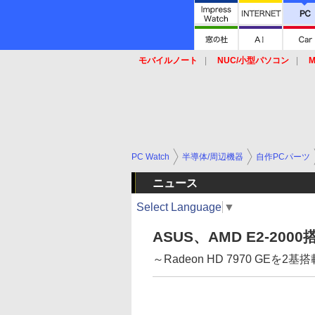
モバイルノート
NUC/小型パソコン
M
SSD
キーボード
マウス
PC Watch
半導体/周辺機器
自作PCパーツ
ニュース
Select Language
▼
ASUS、AMD E2-2000
～Radeon HD 7970 GEを