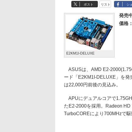
ポスト
リスト
シ
発売
価格
E2KM1I-DELUXE
ASUSは、AMD E2-2000(1
ード「E2KM1I-DELUXE
は22,000円前後の見込み。
APUにデュアルコアで1.75GHz
たE2-2000を採用。Radeon 
TurboCOREにより700MHz