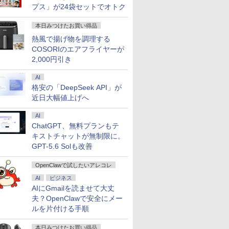
ice Bラン
h PS5
One/PC/スマ
Versapro VM-7 ノート
ー Switch PS4 PS5対
1ms リフレッシュレー
ー 14型 薄型 軽量 初心
Bluetooth
プス」が24袋セットでオトク
ノートパソ
Phone対
ホ/USBType-C/標準
パソコン 中古 PC パソ
応 【整備済み中古品】
ト100Hz IPSパネル 液
者 学習向け PC ピンク
Windows
ック 中古
 ポータ
HDMI対応【選べる種
コン 中古ノートPC
晶モニター 5年保証付
シルバー 最短当日出荷
dynabook
本日みつけたお買い得品
50 2年
類】タッチ/ケース付
SSD1TB メモリ16GB
き 動画閲覧 仕事 在宅
期設定済 
MI
き/4Kタイプ
楽天ランキング4冠
90日保証
熱風で揚げ物を調理する
COSORIのエアフライヤーが
2,000円引き
AI
格安の「DeepSeek API」が
近日大幅値上げへ
AI
ChatGPT、無料プランもテ
キストチャットが無制限に。
GPT-5.6 Solも改善
OpenClawで試したいアレコレ
AI
ビジネス
AIにGmailを読ませて大丈
夫？OpenClawで安全にメー
ルを片付ける手順
本日みつけたお買い得品