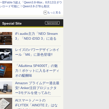
一部Fable 5超え「Qwen3.8-Max」8月12日ダウ
ンロード可能に！Qwen3.8-27Bも順次
もっと見る
Special Site
iFi audio主力「NEO Stream
3」「NEO iDSD 3」に迫る
レイズのパワーデザインホイ
ール「M6」に新色登場!!
「A&ultima SP4000T」の魅
力！ポケットに入るオーディ
オの醍醐味
Amazon プライムデー過去最
安! Anker注目プロジェクタ
ー3モデルを使ってみた
AIスマートノートの
iFLYTEK「AINOTE 2」はな