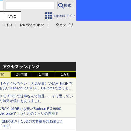
Impress サイト
全カテゴリ
CPU
Microsoft Office
アクセスランキング
時間
24時間
1週間
1カ月
【今すぐ読みたい！人気記事】VRAM 16GBで
も安いRadeon RX 9000、GeForceで言うとど
のぐらいの性能？ - PC Watch
メモリ8GBで仕事なんて無理……そう思ってい
た時期が僕にもありました
VRAM 16GBでも安いRadeon RX 9000、
GeForceで言うとどのぐらいの性能？
HBMの速さとSSDの大容量を兼ね備えた
「HBF」