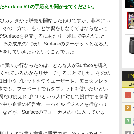
たSurface RTの手応えを聞かせてください。
およびカナダから販売を開始したわけですが、非常にい
、その一方で、もっと学習をしなくてはならないこ
Surfaceを発売するにあたり、米国で学んだこと
その成果の1つが、Surfaceのターゲットとなる人
チをしていきたいということでした。
初に我々が行なったのは、どんな人がSurfaceを購入
愛してくれているのかをリサーチすることでした。その結
徴は、1日中タブレットを使うユーザーや、毎日タブレッ
1
事でも、プラベートでもタブレットを使いたいとい
時間だけ使えればいいという人に対して提供する製品
や中小企業の経営者、モバイルビジネスを行なって
などが、Surfaceのフォーカスの中に入っていま
量販店との協業も非常に重要です。Surfaceの良さ