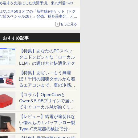
め端末を先頭にした渋滞予測。東九州道への迂
回は料金調整を実施
はやぶさ50％オフの「新幹線eチケット（トク
だ値スペシャル28）」発売。秋冬乗車分、えき
ねっと限定
もっと見る
おすすめ記事
【特集】あなたのPCスペッ
クにドンピシャな「ローカル
LLM」の選び方と快適化テク
【特集】あぢぃ～もう無理
ぽ！千円の闘魂タオルから着
るエアコンまで、夏の冷感グ
ッズ一挙紹介
【コラム】OpenClawと
Qwen3.5-9Bプリインで届い
てすぐローカルAIが動くミニ
PC「SER9 Pro」
【レビュー】給電が途切れな
い優れもの！バッファロー製
Type-C充電器の検証で分か
ったこと