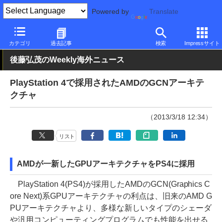
Powered by
Translate
PC Watch
半導体/周辺機器
CPU
AMD
カテゴリ
過去記事
検索
Impressサイト
後藤弘茂のWeekly海外ニュース
PlayStation 4で採用されたAMDのGCNアーキテ
クチャ
（2013/3/18 12:34）
リスト
AMDが一新したGPUアーキテクチャをPS4に採用
PlayStation 4(PS4)が採用したAMDのGCN(Graphics C
ore Next)系GPUアーキテクチャの利点は、旧来のAMD G
PUアーキテクチャより、多様な新しいタイプのシェーダ
や汎用コンピューティングプログラムでも性能を出せる