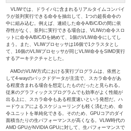
VLIWでは、ドライバに含まれるリアルタイムコンパイ
ラが並列実行できる命令を抽出して、1つの超長命令の
中に組み込む。例えば、連続した命令A/B/C/Dの間に依
存性がなく、並列に実行できる場合は、VLIWの命令スロ
ットに命令A/B/C/Dを納めて、1個のVLIW命令にしてし
まう。また、VLIWプロセッサは16個で1クラスタとし
て、16個のVLIWプロセッサが同じVLIW命令をSIMD実行
するアーキテクチャとした。
AMDのVLIW方式における実行プログラムは、依然と
して4-wayのパックドデータが主流で、スカラ命令があ
る程度含まれる場合を想定したものだったと見られる。
従来のグラフィックスプログラムでも効率がよく性能が
出る上に、スカラ命令もある程度速いという発想だ。ハ
ードウェアによるスケジューリングも軽く済むため、命
令ユニットを単純化できる。そのため、GPUコアのダイ
面積当たりの生パフォーマンスが高くなる。VLIW時代の
AMD GPUがNVIDIA GPUに対して、生パフォーマンスで