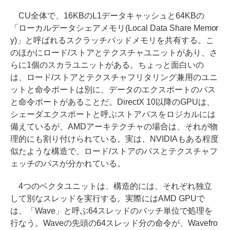
CU全体で、16KBのL1データキャッシュと64KBの
「ローカルデータシェアメモリ(Local Data Share Memor
y)」と呼ばれるスクラッチパッドメモリを共有する。こ
のほかにロード/ストアとテクスチャユニットがあり、さ
らに1個のスカラユニットがある。ちょっと面白いの
は、ロード/ストアとテクスチャフリタリング兼用のユニ
ットと命令ポートは別に、データのエクスポートのパス
と命令ポートがあることだ。DirectX 10以降のGPUは、
シェーダエクスポートと呼ぶストアパスをロジカルには
備えているが、AMDアーキテクチャの場合は、それが物
理的にも割り付けられている。実は、NVIDIAもある程度
似たような構造で、ロード/ストアのパスとテクスチャフ
ェッチのパスが分かれている。
4つのベクタユニットは、構造的には、それぞれ独立
して別なスレッドを実行する。実際にはAMD GPUで
は、「Wave」と呼ぶ64スレッドのバッチ単位で処理を
行なう。Waveの先頭の64スレッド分の命令が、Wavefro