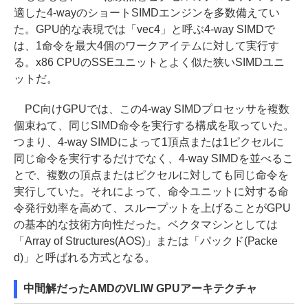
適した4-wayのショートSIMDエンジンを多数備えてい
た。GPU的な表現では「vec4」と呼ぶ4-way SIMDで
は、1命令を最大4個のワークアイテムに対して実行す
る。x86 CPUのSSEユニットとよく似た狭いSIMDユニ
ットだ。
PC向けGPUでは、この4-way SIMDプロセッサを複数
個束ねて、同じSIMD命令を実行する構成を取っていた。
つまり、4-way SIMDによって1頂点または1ピクセルに
同じ命令を実行するだけでなく、4-way SIMDを並べるこ
とで、複数の頂点またはピクセルに対しても同じ命令を
実行していた。それによって、命令ユニットに対する命
令発行効率を高めて、スループットを上げることがGPU
の基本的な技術方向性だった。ベクタマシンとしては
「Array of Structures(AOS)」または「パックド(Packe
d)」と呼ばれる方式となる。
中間解だったAMDのVLIW GPUアーキテクチャ