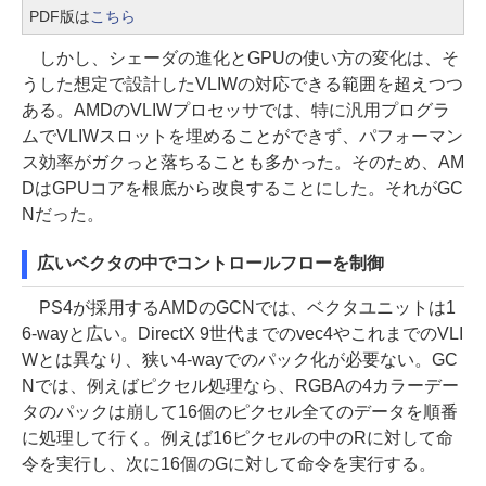
PDF版は
こちら
しかし、シェーダの進化とGPUの使い方の変化は、そ
うした想定で設計したVLIWの対応できる範囲を超えつつ
ある。AMDのVLIWプロセッサでは、特に汎用プログラ
ムでVLIWスロットを埋めることができず、パフォーマン
ス効率がガクっと落ちることも多かった。そのため、AM
DはGPUコアを根底から改良することにした。それがGC
Nだった。
広いベクタの中でコントロールフローを制御
PS4が採用するAMDのGCNでは、ベクタユニットは1
6-wayと広い。DirectX 9世代までのvec4やこれまでのVLI
Wとは異なり、狭い4-wayでのパック化が必要ない。GC
Nでは、例えばピクセル処理なら、RGBAの4カラーデー
タのパックは崩して16個のピクセル全てのデータを順番
に処理して行く。例えば16ピクセルの中のRに対して命
令を実行し、次に16個のGに対して命令を実行する。