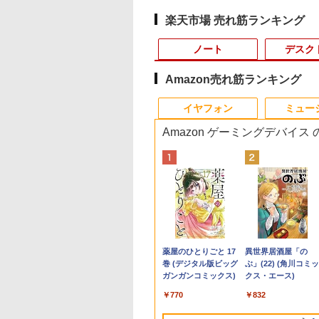
楽天市場 売れ筋ランキング
ノート
デスク
Amazon売れ筋ランキング
10
10
10
1
1
1
1
2
2
2
2
イヤフォン
ミュー
Amazon ゲーミングデバイス
0X メモリ16GB SSD500GB
式限定2年保証】
Office 2024 H&B
かわ なんか小さ
【5倍ポイント】
【最短翌日配送】ノー
ちいかわ なんか小さ
【★最大100%ポイン
中古パソコン | Dell |
引き出し付きモニター
MAZZEL 1st
【エントリーでポイ
【超特価】厳選大手
信じていた仲間達に
LTE対応 中古美品 /
 高性能 配信 動画編集 VTuber対応 eスポーツ
ー 21.5インチ フ
Microsoft
かわいいやつ
VisionOwl モバイルモ
トパソコン office付き
くてかわいいやつ
ト】【新生活応援・
OptiPlex 3070 SFF |
台(NM01 ミドルブラウ
photobook with
ト100％還元チャン
ーカー 液晶モニター
ンジョン奥地で殺さ
ッチ 10.5インチ
 高画質 100Hz VA
ace Pro 7 + (Plus)
） （ワイドKC） [
ニター 14インチ タッチ
新品 おすすめ FMV
（2） （ワイドKC） [
2026】【Office 2019
Windows11 | デスクト
ン) 【玄関先迄納品】
ZEAL [ MAZZEL ]
GMKtec G10 ミニ
ークレット 22-23型
かけたがギフト『無
Microsoft Surface
グレア 非光沢 ス
タイプカバーセッ
ノ ]
パネル 超薄型 自立型 収
Note A WA1-K3
ナガノ ]
H&B】富士通
ップ | 一年保証 | 第9世
ニトリ
PC【AMD Ryzen 5
イド フル
ガチャ』でレベル999
GO2 Model.1927 
600
,800
210
￥16,980
￥136,400
￥1,210
￥9,999
￥34,980
￥2,990
￥4,950
￥61,999
￥4,480
￥792
￥20,990
カー内蔵 3年保証
ore i5 第11世代
納ケース付 100％sRGB
【WEBオリジナルベー
MU937/Celeron 3865U/
代 | Core i5 9500
3500U DDR4 16GB
HD（1920x1080）
の仲間達を手に入れ
HD対応WUXGA/ 第
Anker Soundcore
BRUCE WAYNE feat.
by Amazon 天然水
薬屋のひとりごと 17
Anker Soundcore
BRUCE WAYNE feat
【Amazon.co.jp限
異世界居酒屋「の
スプレイ パソコン
リ 16GB ストレー
非光沢IPSパネル アスペ
スモデル】15.6型
メモ
3.0(〜最大4.4)GHz |
512GB/256GB/1T
HDMI指定可 ノング
元パーティーメンバ
代CoreM3-8100Y/
P40i オフホワイト
Flo Milli, ATL Jacob
ラベルレス 500ml
巻 (デジタル版ビッグ
P31i ブラック
Flo Milli, ATL Jacob
定】 い・ろ・は・す
ぶ」(22) (角川コミッ
ター PCモニター
SD 256GB｜2in1
クト比調整可能
Windows11 Home
リ:4GB/8GB/SSD:128GB/256GB/512GB/1T
MEM:8GB |
SSD】4C/8T 3.7GHz
ア EIZO IIYAMA 三
と世界に復讐＆『ざ
8GB/ 爆速NVMe
[Explicit]
×24本 富士山の天然
ガンガンコミックス)
[Explicit]
2L PET ラベルレス
クス・エース)
ハイビジョン 21イ
ノートパソコン
FHD1920*1200
Ryzen7 メモリ16GB
型/フル
SSD:512GB(新品) |
64GB 16T拡張
富士通 NEC IO-DAT
ぁ！』します！【電
128GB-SSD/ カメラ
￥7,990
￥5,990
水 バナジウム含有 水
×8本
 液晶モニター ア
dows11 Office付
PS4/XBOX/Switch/PC/Mac
SSD 512GB office 搭
HD/wifi/HDMI/USB3.0/
DVDマルチ | 無線LAN:
Windows11 Pro 8K/
Dell HP PHILIPS等 
書籍】
Wi-Fi6/ Office付き
￥250
￥1,380
￥770
￥250
￥1,112
￥832
ミネラルウォーター
オーヤマ DT-JF
ブレットPC サー
など対応 モバイルディ
載モデル
中古 ノートパソコン/モ
なし | Win11Pro64Bit |
3画面出力 LAN *2
晶ディスプレイ【中
Windows11/ Win11
ペットボトル 静岡県
安心延長保証対象
ス サーフェイス
スプレイ ポータブルモ
FMVWK3A75F_RK
バイルPC/Windows11
VGA追加モデル
WiFi5 Bluetooth5.0
古】
古ノートパソコン 