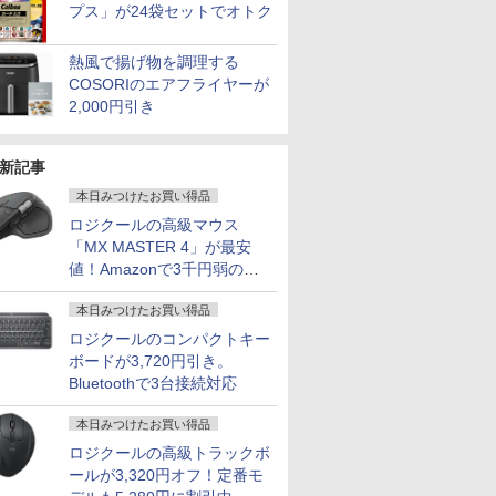
プス」が24袋セットでオトク
熱風で揚げ物を調理する
COSORIのエアフライヤーが
2,000円引き
7
7
7
8
8
8
9
9
9
10
10
10
新記事
本日みつけたお買い得品
ロジクールの高級マウス
「MX MASTER 4」が最安
値！Amazonで3千円弱の割
引
価格／ゲーミングPC 福袋 セット 新品 RTX5060 Ryzen7 5700X メモリ16GB SSD500GB
ce付き・
 13.3ン
んか小さ
【マラソンP5倍/10%オ
液晶モニター Dell Pro
タッチペンで音が聞け
I-O DATA（アイ・オ
アーティストのための
Dell Latitude 7320
【公式限定2年保証】
MS Office 2024 H&B
ちいかわ なんか小さ
【5倍ポイ
【最短翌日
ちいかわ 
本日みつけたお買い得品
 デスクトップPC WPS Office付き 1年保証 NVMe M.2 SSD 高性能 配信 動画編集 VTuber
026年モ
2.3 タッ
やつ（1）
フクーポン】中古ノー
22モニター E2225HM
る！ はじめてずかん
ー・データ機器） △27
人体解剖学 ドローイン
13.3インチ 第11世代
モニター 21.5インチ フ
搭載｜Microsoft
くてかわいいやつ
VisionOw
トパソコン o
くてかわい
ミングパソコン デスクトップパソコン【当日出荷】
ロジクールのコンパクトキー
パソコン
DP 40ピ
 [ ナガノ
トパソコン LTE対応
21.5型 フルHD リフレ
1000 英語つき はじめ
型ゲーミングモニタ
グ フォーム＆ポーズ [
Core i7 メモリ16GB
ルhd 高画質 100Hz VA
Surface Pro 7 + (Plus)
（5） （ワイドKC） [
ニター 14
新品 おすす
（2） （ワ
ボードが3,720円引き。
 第14世代
20x1080
Windows11 Pro Office
ッシュレート 100Hz
て図鑑1000 はじめての
ー GigaCrysta LCD-
Tom Fox ]
SSD 512GB Office付
ノングレア 非光沢 ス
純正タイプカバーセッ
ナガノ ]
パネル 超薄
Note A W
ナガノ ]
￥39,800
￥12,100
￥5,478
￥15,488
￥5,500
￥66,000
￥11,600
￥69,800
￥1,210
￥16,980
￥136,400
￥1,210
Bluetoothで3台接続対応
7/i9 14
D タッチ
付き Panasonic Let's
VESA 対応 HDMI
ずかん こども 子ども 0
GD271SH/KS
き Webカメラ Wi-Fi 6
ピーカー内蔵 3年保証
ト｜Core i5 第11世代
納ケース付 1
【WEBオ
モリ
パネル
note CF-SV9 第10世代
DisplayPort VGA モニ
歳 1歳 2歳 3歳 4歳 小学
Type-C Windows11 中
ディスプレイ パソコン
メモリ 16GB ストレー
非光沢IPS
スモデル】1
 SSD最大
液晶タッチパ
Core i7 メモリ16GB 高
ター 液晶 液晶モニタ
館 タッチペン 図鑑 ず
古ノートパソコン
モニター PCモニター
ジ SSD 256GB｜2in1
クト比調整
Windows1
本日みつけたお買い得品
キーボード
換用液晶ユ
速
ー 液晶ディスプレイ
かん はじめて 英語 プ
フルハイビジョン 21イ
中古ノートパソコン
FHD1920*1
Ryzen7 
ロジクールの高級トラックボ
能PC テレ
SSD26GB/512GB/960GB
デル 21.5インチ パソ
レゼント クリスマス お
ンチ 液晶モニター ア
Windows11 Office付
PS4/XBOX/
SSD 512GB
ールが3,320円オフ！定番モ
務 学習
12.1インチFHD Wi-Fi
コンモニター 新品
祝い 知育玩具 英語教育
イリスオーヤマ DT-JF
｜タブレットPC サー
など対応 
載モデル
授業 ビ
Bluetooth 送料無料 初
* 安心延長保証対象
フェス サーフェイス
スプレイ 
FMVWK3A