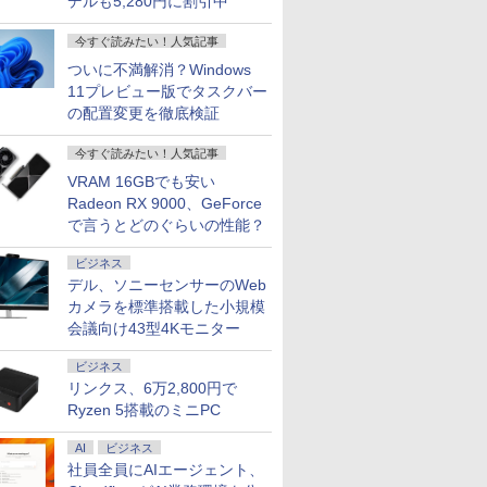
デルも5,280円に割引中
 初心者
期設定済み 保証付き
SurfacePro7+ キーボ
ニター MD-
K1TK0004
仕事用
ード付属 WEBカメラ
今すぐ読みたい！人気記事
ついに不満解消？Windows
11プレビュー版でタスクバー
の配置変更を徹底検証
今すぐ読みたい！人気記事
VRAM 16GBでも安い
Radeon RX 9000、GeForce
で言うとどのぐらいの性能？
ビジネス
デル、ソニーセンサーのWeb
カメラを標準搭載した小規模
会議向け43型4Kモニター
ビジネス
リンクス、6万2,800円で
Ryzen 5搭載のミニPC
AI
ビジネス
社員全員にAIエージェント、