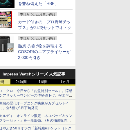
を兼ね備えた「HBF」
本日みつけたお買い得品
カード付きの「プロ野球チッ
プス」が24袋セットでオトク
本日みつけたお買い得品
熱風で揚げ物を調理する
COSORIのエアフライヤーが
2,000円引き
Impress Watchシリーズ 人気記事
時間
24時間
1週間
1カ月
ユニクロ、今日から「お盆特別セール」。涼感
シアサッカーワンピース待望値下げ、撥水ギア
ショーツは1990円に
東映の歴代オープニング映像がカプセルトイ
に。全5種で8月下旬発売
カルディ、オンライン限定「ネコバッグ＆タン
ブラーセット」を一般販売。7月の抽選販売の
当選無効分
はやぶさ50％オフの「新幹線eチケット（トク