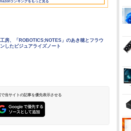
mazonランキングをもっと見る
36時間再生 ぶるーと
トック ] [ 水分補給 ]
en
ブ
プレイ 修理交換用液晶
コン 中古パソコン ノ
4000:1コントラスト チ
B5サイズ｜パソコン｜
イプC｜Word Excel
i7 16GB 中古 パソコン
ジネス 大学生
ゅーす コードレス
料
パネル
ートパソコン ノート
ルト調節可 PCモニタ
中古パソコン｜中古PC
PowerPoint
デスクトップパソコン
向け 新生活 
ENCノイズキャンセ
U/N150
ノートPC OFFICE付き
ー KTC H24V27
リング 自動ペアリン
グ Type-C充電 マイ
ク付き 防水 タッチ式
音量調整 スポーツ/通
勤/通学/WEB会議(ホ
工房、「ROBOTICS;NOTES」のあき穂とフラウ
ワイト)
ンしたビジュアライズノート
 検索で当サイトの記事を優先表示させる