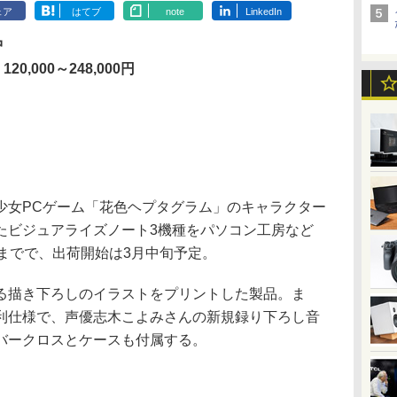
ェア
はてブ
note
LinkedIn
中
20,000～248,000円
女PCゲーム「花色ヘプタグラム」のキャラクター
たビジュアライズノート3機種をパソコン工房など
までで、出荷開始は3月中旬予定。
描き下ろしのイラストをプリントした製品。ま
利仕様で、声優志木こよみさんの新規録り下ろし音
バークロスとケースも付属する。