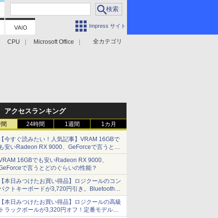
Impress サイト
全カテゴリ
CPU
Microsoft Office
アクセスランキング
時間
24時間
1週間
1カ月
【今すぐ読みたい！人気記事】VRAM 16GBで
も安いRadeon RX 9000、GeForceで言うとど
のぐらいの性能？ - PC Watch
VRAM 16GBでも安いRadeon RX 9000、
GeForceで言うとどのぐらいの性能？
【本日みつけたお買い得品】ロジクールのコン
パクトキーボードが3,720円引き。Bluetoothで3
台接続対応
【本日みつけたお買い得品】ロジクールの高級
トラックボールが3,320円オフ！定番モデルも
5,280円に割引中