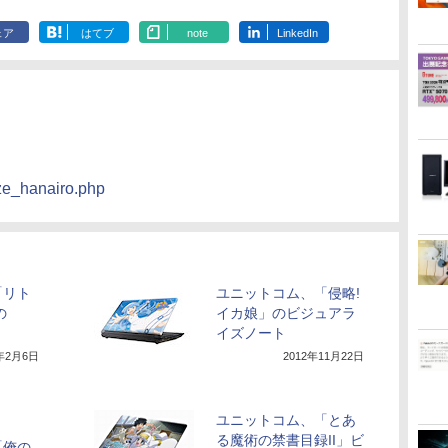
ェア
はてブ
note
LinkedIn
ize_hanairo.php
「リト
ユニットコム、「侵略!
の
イカ娘」のビジュアラ
イズノート
3年2月6日
2012年11月22日
ユニットコム、「とあ
る魔術の禁書目録II」ビ
「俺の