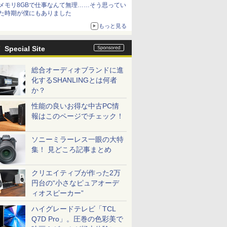
メモリ8GBで仕事なんて無理……そう思ってい
た時期が僕にもありました
もっと見る
Special Site
総合オーディオブランドに進
化するSHANLINGとは何者
か？
性能の良いお得な中古PC情
報はこのページでチェック！
ソニーミラーレス一眼の大特
集！ 見どころ記事まとめ
クリエイティブが作った2万
円台の“小さなピュアオーデ
ィオスピーカー”
ハイグレードテレビ「TCL
Q7D Pro」。圧巻の色彩美で