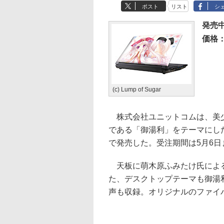
ポスト
リスト
シ
発売
価格：1
(c) Lump of Sugar
株式会社ユニットコムは、美少
である「御湯利」をテーマにし
で発売した。受注期間は5月6日
天板に萌木原ふみたけ氏による
た、デスクトップテーマも御湯
声も収録。オリジナルのファイ