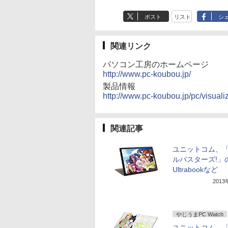
ポスト
リスト
シ
関連リンク
パソコン工房のホームページ
http://www.pc-koubou.jp/
製品情報
http://www.pc-koubou.jp/pc/visual
関連記事
ユニットコム、
ルバスターズ!」
Ultrabookなど
201
やじうまPC Watch
ユニットコム、