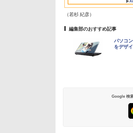
A
産 500ミリリットル
facePro7+ キーボ
ニター MD-14T
K1TK0004JP
Nucbox みにpc Ryz
パソコン 中古PC タ
(Smart Basic)
付属 WEBカメラ
5
レット 税込送料無
（若杉 紀彦）
N95/N97/N100/4300
即日発送
より高性能
編集部のおすすめ記事
パソコン
をデザイ
Google