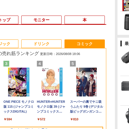
トップ
モニター
本
6
3
3
3
3
4
4
4
4
5
5
5
5
6
6
6
最
ジック
ドリンク
コミック
 の売れ筋ランキング
更新日時：2026/08/08 18:06
＼11日まで限定
ン
メ
ダ
 タ
Yoothi 互換品 液晶
【漫画全巻セット】
【期間限定P15倍+最大
HP ProOne 600 G6
【1,000円クーポン＋ポ
超得2,000円OFF&P2倍
Win11搭載 デスクトッ
【いたわりセット付
MS Office 2024 H&B
【週末限定999円
液晶ディスプレイ 23イ
【中古】
【新品・Offi
Yoothi 互換品
ちいかわ な
Windows11
ス】
 シ
れ
15.6インチ N156BGA-
【中古】NARUTO（ナ
10%OFFクーポン】
AIO 21.5インチ 第10世
イント最大31.5%還
｜レッツノート｜
プパソコン一体型デス
き】1年をおいしくす
搭載｜中古ノートパソ
OFF！】 最新マイクロ
ンチ ディスプレイ フ
HUNTER×HUNTER(ハ
初期設定済】2
チ B133HAK0
くてかわいい
初心者 ゲー
ワ
限
EB3 NT156WHM-N30
ルト） ＜1〜72巻完結
【3年保証】東芝
代 Core i5 メモリ
元！】PCモニター 液
Microsoft office 2019
クトップ新品 Office付
こやかに過ごす養生手
コン Windows11
ソフトオフィス2024付
ィリップス 液晶モニタ
ンターハンター)/漫画
デル ノート
チ搭載 対応 E
（ワイドKC）
9
フル
NT156WHM-N34
＞ 岸本斉史
TOSHIBA
16GB Nvme M.2 SSD
晶ディスプレイ 24イン
H&B付き｜中古ノート
き 24型フルHD液晶一
帳2027 （インプレス手
Office付｜Core i5 第8
き microsoft office付
ー パソコンモニター
全巻セット◆C≪1〜39
Windows11
ン FullHD 19
]
￥149,800
￥10,000
￥20,750
￥27,500
￥48,800
￥10,143
￥29,800
￥52,999
￥3,080
￥33,800
￥84,000
￥11,480
￥20,900
￥35,980
￥11,900
￥1,100
て
8世
NT156WHM-N35
DYNABOOK
512GB Office付き
チ VA FHD 1080P フル
パソコン Windows11
体型 デスクトップパソ
帳2027） [ 久保奈穂実
世代 以降 SSD 512GB
き 中古パソコン 中古
ゲーミングモニター
巻（既刊）≫【即納】
Intel Core i5/i
IPS LED LC
.
Anker Soundcore
On My Road
by Amazon 天然水
ONE PIECE モノクロ
【2026年アップグレ
On My Road
by Amazon 炭酸水
HUNTER×HUNTER
Xiaomi シャオミ
BUGS LIFE
【Amazon.co.jp限
スーパーの裏でヤニ吸
レ
ー
NT156WHM-N40
DYNABOOK B65/DN
Webカメラ WiFi Type-
HD 非光沢ディスプレ
office付｜メモリ8GB
コン Core i7 3615MQ
]
メモリ 8GB｜DELL
デスクトップパソコン
PCモニター 23.8
【コンビニ受取/郵便局
型/15.6型 メ
機能付き液晶
Liberty 5 ミッドナイ
(Stadium ver.)
ラベルレス 2L×9本
版 115 (ジャンプコミ
ード版】AOKIMI ワ
(Stadium ver.)
ラベルレス 500ml
モノクロ版 39 (ジャ
REDMI Buds 8 Lite ワ
定】 伊藤園 磨かれ
うふたり 9巻 (デジタル
B/13.3
菱
ま
NT156WHM-N44
SSD256GB メモリ
C Windows11 一体型
イ
SSD256GB｜
メモリ16GB
Latitude 3500｜中古パ
最新オフィス 第10世代
1920×1080 HDMI D-
受取対応】
16GB/32GB
On-Cell 
￥250
トブラック
ックスDIGITAL)
イヤレスイヤホン
×24本 強炭酸水 ペッ
ンプコミックス
イヤレスイヤホン
て、澄みきった日本の
版ビッグガンガンコミ
A
子
/
BOE076E 対応 45%
8GB Core i5
中古パソコン
（100Hz/VGA/HDMI1.4
Panasonic Let's note
SSD512GB USB 3.0 無
ソコン 中古 ノートパ
国内メーカー 安心サポ
Sub ブラック スピーカ
1TB 日本語
ネル 修理交
￥250
￥1,117
￥250
bluetooth イヤホン
トボトル 500ミリリ
DIGITAL)
Bluetooth 5.4 ノイズ
水 2L 8本 ラベルレス [
ックス)
4K
液
NTSC 60Hz
Windows 11 Pro 中古
ブルーライト軽減 フリ
｜中古ノートパソコン
線搭載 初心者向け 初
ソコン 無線 15.6インチ
ート 高品質
ー：なし
フルHD 高性
ニット
￥14,990
￥594
￥1,964
￥1,625
￥572
￥3,480
￥998
￥810
V12 小型軽量 ブルー
ットル (Smart
キャンセリング ANC
ケース ] [ 水 ] [ ペット
 中
1920x1080 FullHD IPS
アウトレット 返品 送
ッカーレス VESA対応
軽量 薄型｜モバイル
期設定済み テレワーク
HD テンキー WEBカメ
Windows11 Pro NEC
24E2N2100/11
ワーク 在宅勤
トゥースHi-Fi 最大
Basic)
36時間再生
ボトル ] [ 箱買い ] [ ス
中古
LED LCD 液晶ディス
料無料 中古ノートパソ
Adaptive Sync対応
PC｜ノートパソコン
応援 在宅勤務
ラ Bluetooth HDMI タ
Mate MKH29B-9 Core
用 オンライン