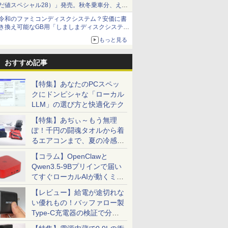
だ値スペシャル28）」発売。秋冬乗車分、えき
ねっと限定
令和のファミコンディスクシステム？安価に書
き換え可能なGB用「しましまディスクシステ
ム」
もっと見る
おすすめ記事
【特集】あなたのPCスペッ
クにドンピシャな「ローカル
LLM」の選び方と快適化テク
【特集】あぢぃ～もう無理
ぽ！千円の闘魂タオルから着
るエアコンまで、夏の冷感グ
ッズ一挙紹介
【コラム】OpenClawと
Qwen3.5-9Bプリインで届い
てすぐローカルAIが動くミニ
PC「SER9 Pro」
【レビュー】給電が途切れな
い優れもの！バッファロー製
Type-C充電器の検証で分か
ったこと