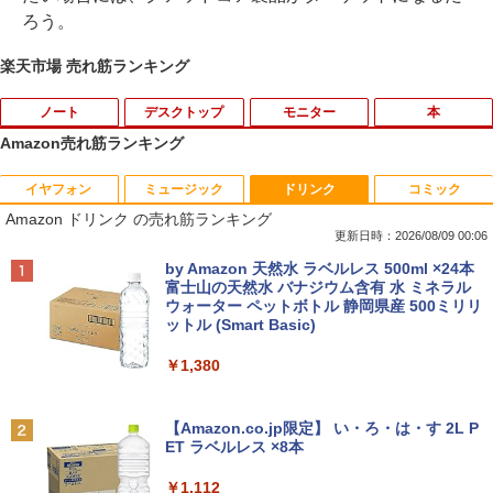
ろう。
楽天市場 売れ筋ランキング
ノート
デスクトップ
モニター
本
Amazon売れ筋ランキング
イヤフォン
ミュージック
ドリンク
コミック
■新品■Panasonic Let's note CF-SZ5 C
モバイルモニター 15.6インチ InnoView
道路橋示方書・同解説 II 鋼部材・鋼上部
1
1
1
Amazon ドリンク の売れ筋ランキング
F-SZ6 CF-SV1 CF-SV2 CF-SV7 CF-SV8
モバイルディスプレイ 自立型 1920*1080
構造編（令和7年10月） [ 公益社団法
CF-SV9 日本語キーボード
FHD ポータブルモニター IPS液晶パネル
人 日本道路協会 ]
更新日時：2026/08/09 00:06
薄型 軽量 持ち運び 壁掛けに対応 Switc
Anker Soundcore P42i (Bluetooth 6.1)【完
BRUCE WAYNE feat. Flo Milli, ATL Jacob
by Amazon 天然水 ラベルレス 500ml ×24本
h/PS3/PS4/PS5/Xbox One/PC/スマホ/U
￥4,620
￥18,260
全ワイヤレスイヤホン/ウルトラノイズキャン
[Explicit]
富士山の天然水 バナジウム含有 水 ミネラル
SBType-C/標準HDMI対応【選べる種
セリング 3.5 / マルチポイント接続 / 最大40時
ウォーター ペットボトル 静岡県産 500ミリリ
類】タッチ/ケース付き/4Kタイプ
間再生 / コンパクト形状/持ち運びに便利 / IP5
ットル (Smart Basic)
￥250
5 防塵防水位規格/PSE技術基準適合】パープ
￥8,980
【8/05.8/10限定！お買い物マラソン×5の
【 限定生産・特典つき 】YUZURU2027
2
2
ル
￥1,380
つく日｜ポイント最大49.5倍】【超美
羽生結弦カレンダー卓上版 [ 能登 直 ]
品・本体のみ・充電コード あり】2023モ
￥9,990
BRUCE WAYNE feat. Flo Milli, ATL Jacob
デル Lenovo 14型 14e Chromebook G
￥2,750
[Explicit]
【Amazon.co.jp限定】 い・ろ・は・す 2L P
en 3 (第14世代Intel N100/ メモリ4GB/ e
液晶モニター Dell Pro 22モニター E222
2
ET ラベルレス ×8本
MMC64GB/ 無線LAN/フルHD1920*108
5HM 21.5型 フルHD リフレッシュレート
Anker Soundcore P31i ピンク
￥250
0/ 5G Softbank/ Webカメラ)【送料無
100Hz VESA 対応 HDMI DisplayPort VG
￥1,112
料】
A モニター 液晶 液晶モニター 液晶ディ