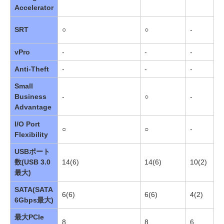
Accelerator
SRT
○
○
-
○
vPro
-
-
-
○
Anti-Theft
-
-
-
○
Small
Business
-
○
-
○
Advantage
I/O Port
○
○
-
○
Flexibility
USBポート
数(USB 3.0
14(6)
14(6)
10(2)
1
最大)
SATA(SATA
6(6)
6(6)
4(2)
6
6Gbps最大)
最大PCIe
8
8
6
8