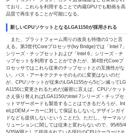
ており、これらを利用することで内蔵GPUでも動画を高
品質で再生することが可能になる。
新しいCPUソケットとなるLGA1150が採用される
また、プラットフォーム周りの改良も特徴の1つと言
える。第3世代Coreプロセッサ(Ivy Bridge)では「Intel 7」
シリーズ・チップセットおよび「Intel 6」シリーズ・チ
ップセットを利用することができたが、第4世代Coreプ
ロセッサではこれら従来のチップセットとの互換性がな
い。バス・アーキテクチャそのものに変更はないのだ
が、CPUソケットが従来のLGA1155から5ピン減ってLG
A1150に変更されるためだ(厳密に言えば、CPUソケット
さえ張り替えればLGA1150のIntel 7シリーズ・チップセ
ットマザーボードも製造することはできるだろうが、Int
elはOEMメーカーに対して保証もしないしデザインガイ
ドなども提供しないということだ)。ただし、サーマルソ
リューションに関しては従来と変わらないので、95/65/4
5/35W用として提供されている現行のCPUクーラーはそ