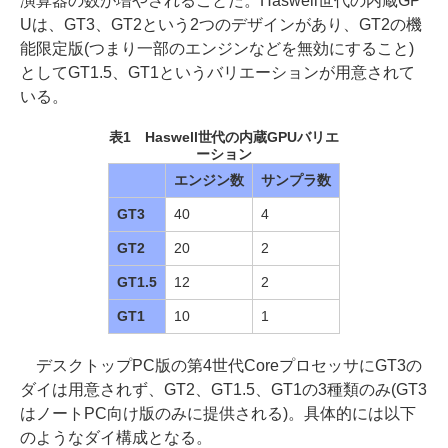
演算器の数が増やされることだ。Haswell世代の内蔵GP
Uは、GT3、GT2という2つのデザインがあり、GT2の機
能限定版(つまり一部のエンジンなどを無効にすること)
としてGT1.5、GT1というバリエーションが用意されて
いる。
表1 Haswell世代の内蔵GPUバリエ
ーション
エンジン数
サンプラ数
GT3
40
4
GT2
20
2
GT1.5
12
2
GT1
10
1
デスクトップPC版の第4世代CoreプロセッサにGT3の
ダイは用意されず、GT2、GT1.5、GT1の3種類のみ(GT3
はノートPC向け版のみに提供される)。具体的には以下
のようなダイ構成となる。