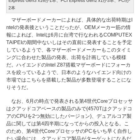
Express Gen3 x16が1本、PCI Express Gen2 x1が3本、PCIが
2本
マザーボードメーカーによれば、具体的な出荷時期はI
ntelの発表後ということだったが、OEMメーカー筋の情
報によれば、Intelは6月に台湾で行なわれるCOMPUTEX
TAIPEIの期間中ないしはその直前に発表することを予定
しているようで、各マザーボードメーカーもこのタイミ
ングに合わせた製品の発表、出荷を計画している模様
だ。ハイエンドのIntel Z87搭載マザーボードにフォーカ
スを絞っているようで、日本のようなハイエンド向けの
市場ではこちらを搭載した製品が多数登場することにな
りそうだ。
なお、6月の時点で発表される第4世代Coreプロセッサ
はクアッドコアベースの製品のみで(4570Tはクアッドコ
アのCPUを2つ無効にしたバージョン)、デュアルコア製
品に関しては第4四半期になってからの投入となる。こ
のため、第4世代CoreプロセッサのPCをいち早く自作し
たい場合には、クアッドコア製品がターゲットになるだ