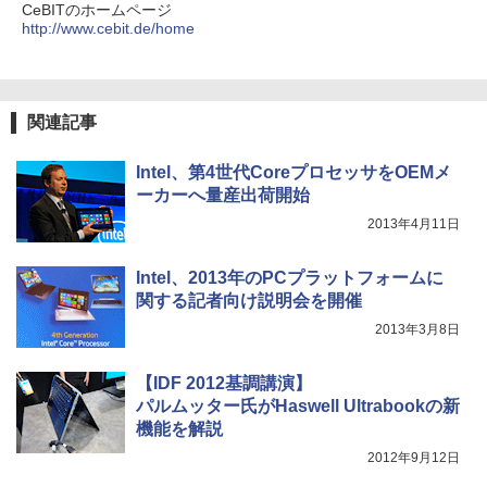
CeBITのホームページ
HUNTER×HUNTER モノクロ版 39 (ジャンプ
http://www.cebit.de/home
コミックスDIGITAL)
￥572
関連記事
スーパーの裏でヤニ吸うふたり 9巻 (デジタル
Intel、第4世代CoreプロセッサをOEMメ
版ビッグガンガンコミックス)
ーカーへ量産出荷開始
￥810
2013年4月11日
Intel、2013年のPCプラットフォームに
関する記者向け説明会を開催
2013年3月8日
【IDF 2012基調講演】
パルムッター氏がHaswell Ultrabookの新
機能を解説
2012年9月12日