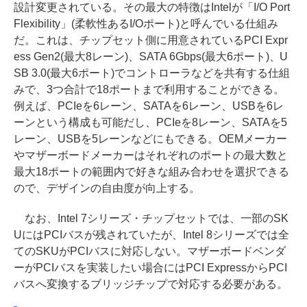
設計変更されている。その最大の特徴はIntelが「I/O Port
Flexibility」(柔軟性あるI/Oポート)と呼んでいる仕組み
だ。これは、チップセット側に用意されているPCI Expr
ess Gen2(最大8レーン)、SATA 6Gbps(最大6ポート)、U
SB 3.0(最大6ポート)でコントローラなどを共有する仕組
みで、3つ合計で18ポートまで利用することができる。
例えば、PCIeを6レーン、SATAを6レーン、USBを6レ
ーンという構成も可能だし、PCIeを8レーン、SATAを5
レーン、USBを5レーンなどにもできる。OEMメーカー
やマザーボードメーカーはそれぞれのポートの最大数と
最大18ポートの範囲内で好きな組み合わせを選択できる
ので、デザインの自由度が向上する。
なお、Intel 7シリーズ・チップセットでは、一部のSK
UにはPCIバスが残されていたが、Intel 8シリーズでは全
てのSKUがPCIバスに対応しない。マザーボードベンダ
ーがPCIバスを実装したい場合にはPCI ExpressからPCI
バスへ変換するブリッジチップで対応する必要がある。