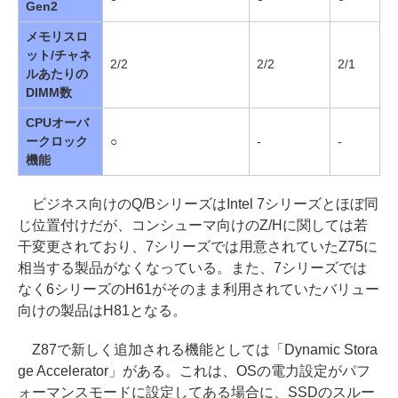
Gen2
メモリスロ
ット/チャネ
2/2
2/2
2/1
2
ルあたりの
DIMM数
CPUオーバ
ークロック
○
-
-
-
機能
ビジネス向けのQ/BシリーズはIntel 7シリーズとほぼ同
じ位置付けだが、コンシューマ向けのZ/Hに関しては若
干変更されており、7シリーズでは用意されていたZ75に
相当する製品がなくなっている。また、7シリーズでは
なく6シリーズのH61がそのまま利用されていたバリュー
向けの製品はH81となる。
Z87で新しく追加される機能としては「Dynamic Stora
ge Accelerator」がある。これは、OSの電力設定がパフ
ォーマンスモードに設定してある場合に、SSDのスルー