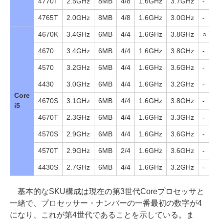
4770T
2.5GHz
8MB
4/8
1.6GHz
3.7GHz
-
4765T
2.0GHz
8MB
4/8
1.6GHz
3.0GHz
-
4670K
3.4GHz
6MB
4/4
1.6GHz
3.8GHz
○
4670
3.4GHz
6MB
4/4
1.6GHz
3.8GHz
-
4570
3.2GHz
6MB
4/4
1.6GHz
3.6GHz
-
4430
3.0GHz
6MB
4/4
1.6GHz
3.2GHz
-
Core
4670S
3.1GHz
6MB
4/4
1.6GHz
3.8GHz
-
i5
4670T
2.3GHz
6MB
4/4
1.6GHz
3.3GHz
-
4570S
2.9GHz
6MB
4/4
1.6GHz
3.6GHz
-
4570T
2.9GHz
6MB
2/4
1.6GHz
3.6GHz
-
4430S
2.7GHz
6MB
4/4
1.6GHz
3.2GHz
-
基本的なSKU構成は現在の第3世代Coreプロセッサと
一緒で、プロセッサー・ナンバーの一番最初の数字が4
になり、これが第4世代であることを示している。ま