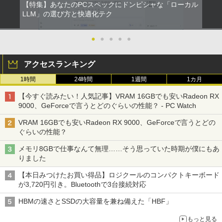
【特集】あなたのPCスペックにドンピシャな「ローカル
LLM」の選び方と快適化テク
●
●
●
●
●
アクセスランキング
1時間
24時間
1週間
1カ月
【今すぐ読みたい！人気記事】VRAM 16GBでも安いRadeon RX
9000、GeForceで言うとどのぐらいの性能？ - PC Watch
VRAM 16GBでも安いRadeon RX 9000、GeForceで言うとどの
ぐらいの性能？
メモリ8GBで仕事なんて無理……そう思っていた時期が僕にもあ
りました
【本日みつけたお買い得品】ロジクールのコンパクトキーボード
が3,720円引き。Bluetoothで3台接続対応
HBMの速さとSSDの大容量を兼ね備えた「HBF」
もっと見る