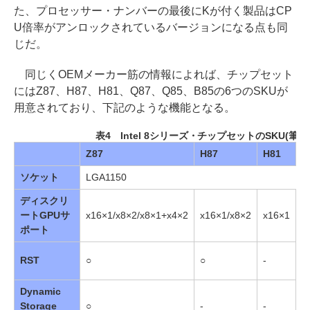
た、プロセッサー・ナンバーの最後にKが付く製品はCP
U倍率がアンロックされているバージョンになる点も同
じだ。
同じくOEMメーカー筋の情報によれば、チップセット
にはZ87、H87、H81、Q87、Q85、B85の6つのSKUが
用意されており、下記のような機能となる。
表4 Intel 8シリーズ・チップセットのSKU(筆者
Z87
H87
H81
Q
ソケット
LGA1150
ディスクリ
ートGPUサ
x16×1/x8×2/x8×1+x4×2
x16×1/x8×2
x16×1
x
ポート
RST
○
○
-
○
Dynamic
Storage
○
-
-
-