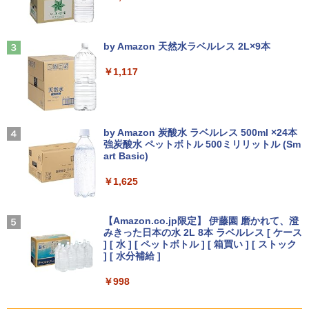
[新品]ブラッククローバー (1-38巻 全巻)
3
￥5,990
スプレイ デル 21.5インチ パソコンモニ
全巻セット
ター 新品
￥12,199
見知らぬ糸
￥18,788
by Amazon 天然水ラベルレス 2L×9本
￥12,100
￥250
Anker Soundcore Liberty 5 ディープブルー
￥1,117
【★最大100%ポイント】【第4世代 Cor
3
ei7】富士通 LIFEBOOK/Core i7/メモリ:
￥14,990
8GB/16GB/SSD:256GB/512GB/1TB/15.
＼本日限定500円値下げ／＼楽天1位！20
3
[9月上旬より発送予定][新品]HUNTER×H
4
6型 液晶/Wi-fi/DVD/USB 3.0/Office/中古
26年最新の超軽量超薄型／モバイルモニ
UNTER ハンター×ハンター (1-39巻 最新
パソコン/中古ノートパソコン/中古ノート
ター 15.6インチ フルHD 4K 144Hz タッ
On My Road (Stadium ver.)
刊) 全巻セット [入荷予約]
PC/Windows11
チパネル バッテリー内蔵 無線接続 12モ
by Amazon 炭酸水 ラベルレス 500ml ×24本
デル選択 非光沢 IPSパネル Type-C HDM
強炭酸水 ペットボトル 500ミリリットル (Sm
￥250
￥19,096
I 軽量 薄型 リモートワーク ディスプレイ
art Basic)
【2026年アップグレード版】AOKIMI ワイヤ
￥24,999
持ち運び ポータブルモニター
レスイヤホン bluetooth イヤホン V12 小型
軽量 ブルートゥースHi-Fi 最大36時間再生 ぶ
￥1,625
るーとゅーす コードレス ENCノイズキャン
￥12,480
天は赤い河のほとり 全28巻完結セット
5
セリング 自動ペアリング Type-C充電 マイク
【★最大100%ポイント】【新生活応援・
On My Road (Stadium ver.)
4
【中古】
付き 防水 タッチ式音量調整 スポーツ/通勤/通
2026】【Office2019H&B】【DVD×テン
【Amazon.co.jp限定】 伊藤園 磨かれて、澄
学/WEB会議(ホワイト)
キー】富士通 LIFEBOOK A577/第7世代
みきった日本の水 2L 8本 ラベルレス [ ケース
￥250
￥19,500
Core i5/メモリ:4GB/8GB/16GB/SSD:12
【楽天1位常連・超800冠獲得】黒/白 モ
] [ 水 ] [ ペットボトル ] [ 箱買い ] [ ストック
4
￥1,964
8GB/256GB/512GB/1TB/Wi-fi/15.6型/Of
ニター 21.5 / 23.8 / 24.5 / 27型 240Hz/2
] [ 水分補給 ]
fice/HDMI/USB3.0/中古PC 中古ノートパ
00Hz /180Hz/165Hz/100Hz ゲーミングモ
ソコン/Windows11/Windows10
ニター 1ms応答 pcモニター パソコン モ
￥998
ニター 非光沢 スピーカー内蔵 HDR/Free
Xiaomi シャオミ REDMI Buds 8 Lite ワイヤ
sync/VESA cocopar HG-238
￥14,999
レスイヤホン Bluetooth 5.4 ノイズキャンセ