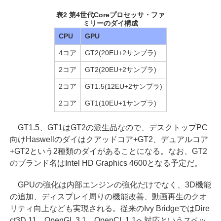
表2 第4世代Coreプロセッサ・ファ
ミリーのダイ構成
CPU
GPU
4コア
GT2(20EU+2サンプラ)
2コア
GT2(20EU+2サンプラ)
2コア
GT1.5(12EU+2サンプラ)
2コア
GT1(10EU+1サンプラ)
GT1.5、GT1はGT2の派生品なので、デスクトップPC
向けHaswellのダイはクアッドコア+GT2、デュアルコア
+GT2という2種類のダイがあることになる。なお、GT2
のブランド名はIntel HD Graphics 4600となる予定だ。
GPUの強化は内部エンジンの強化だけでなく、3D機能
の追加、ディスプレイ周りの機能改善、動画再生のクオ
リティ向上なども実現される。従来のIvy BridgeではDire
ct3D 11、OpenGL 3.1、OpenCL 1.1へ対応というスペッ