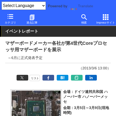
Powered by
Translate
PC Watch
半導体/周辺機器
自作PCパーツ
マザーボード
カテゴリ
過去記事
検索
Impressサイト
イベントレポート
マザーボードメーカー各社が第4世代Coreプロセ
ッサ用マザーボードを展示
～6月に正式発表予定
（2013/3/6 13:00）
リスト
会場：ドイツ連邦共和国 ハ
ノーバー市 ハノーバーメッ
セ
会期：3月5日～3月9日(現地
時間)