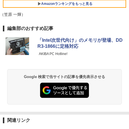
リング ANC 36時間再生
Amazonランキングをもっと見る
￥13,999
￥3,480
（笠原 一輝）
ノートパソコン 14インチ 新品 Windows
5
11 Pro Office搭載 日本語キーボード メ
薬屋のひとりごと 17巻 (デジタル版ビッグガ
モリ 8GB SSD 128GB 256GB 512GB 1
【SALE P5倍】モバイルモニター ゲーミ
編集部のおすすめ記事
5
ンガンコミックス)
TB Webカメラ WiFi Bluetooth 選べる
ング 14インチ 1200P パソコン 高画質 W
カラー 14型 薄型 軽量 初心者 学習向け P
UXGA ディスプレイ PC ゲーム 1年保証
「Intel次世代向け」のメモリが登場、DD
C ピンク シルバー 最短当日出荷
軽量 薄型 非光沢 PS5 最新iPhone VESA
￥770
R3-1866に定格対応
内蔵スタンド 180度 カバー付 ノングレア
液晶 IPSパネル USB-C HDMI WT-140LP
￥29,800
AKIBA PC Hotline!
-BK
異世界居酒屋「のぶ」(22) (角川コミックス・
￥14,800
エース)
Google 検索で当サイトの記事を優先表示させる
￥832
ONE PIECE モノクロ版 115 (ジャンプコミッ
クスDIGITAL)
￥594
関連リンク