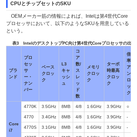
CPUとチップセットのSKU
OEMメーカー筋の情報によれば、Intelは第4世代Core
プロセッサにおいて、以下のようなSKUを用意している
という。
表3 IntelのデスクトップPC向け第4世代Coreプロセッサの出荷
コ
倍
プロ
ア
率
セッ
L3
数/
ターボ
ベース
メモリ
ア
ブラ
サ
キャ
ス
時最高
クロッ
クロッ
ン
ンド
ー・
ッシ
レ
クロッ
ク
ク
ロ
ナン
ュ
ッ
ク
ッ
バー
ド
ク
数
4770K
3.5GHz
8MB
4/8
1.6GHz
3.9GHz
○
4770
3.4GHz
8MB
4/8
1.6GHz
3.9GHz
-
Core
4770S
3.1GHz
8MB
4/8
1.6GHz
3.9GHz
-
i7