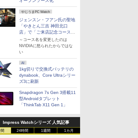
オープンソース化
やじうまPC Watch
ジェンスン・フアン氏の聖地
「やきとん三吉 神田北口
店」で「ご来店記念コース」
を娘と堪能
～コース名を変更したのは
NVIDIAに怒られたからではな
い
AI
1kg切りで交換式バッテリの
dynabook、Core Ultraシリー
ズ3に刷新
Snapdragon 7s Gen 3搭載11
型Androidタブレット
「ThinkTab X11 Gen 1」
Impress Watchシリーズ 人気記事
時間
24時間
1週間
1カ月