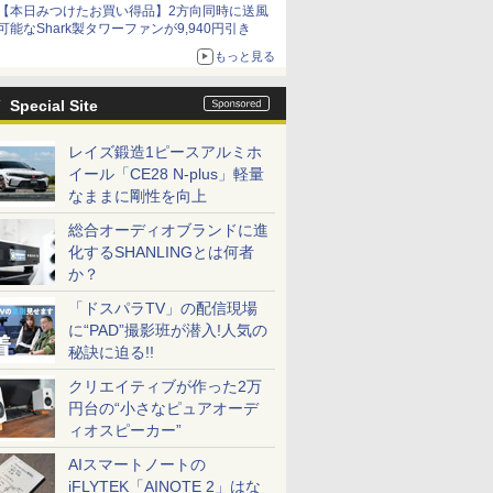
【本日みつけたお買い得品】2方向同時に送風
可能なShark製タワーファンが9,940円引き
もっと見る
Special Site
レイズ鍛造1ピースアルミホ
イール「CE28 N-plus」軽量
なままに剛性を向上
総合オーディオブランドに進
化するSHANLINGとは何者
か？
「ドスパラTV」の配信現場
に“PAD”撮影班が潜入!人気の
秘訣に迫る!!
クリエイティブが作った2万
円台の“小さなピュアオーデ
ィオスピーカー”
AIスマートノートの
iFLYTEK「AINOTE 2」はな