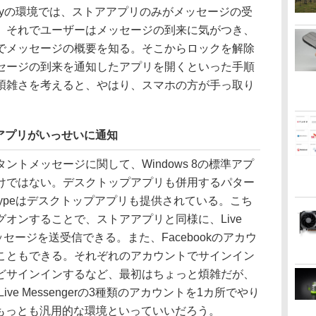
andbyの環境では、ストアアプリのみがメッセージの受
。それでユーザーはメッセージの到来に気がつき、
でメッセージの概要を知る。そこからロックを解除
セージの到来を通知したアプリを開くといった手順
煩雑さを考えると、やはり、スマホの方が手っ取り
アプリがいっせいに通知
トメッセージに関して、Windows 8の標準アプ
けではない。デスクトップアプリも併用するパター
ypeはデスクトップアプリも提供されている。こち
でログオンすることで、ストアアプリと同様に、Live
のメッセージを送受信できる。また、Facebookのアカウ
こともできる。それぞれのアカウントでサインイン
どサインインするなど、最初はちょっと煩雑だが、
、Live Messengerの3種類のアカウントを1カ所でやり
は、もっとも汎用的な環境といっていいだろう。