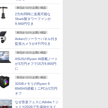
本日みつけたお買い得品
2方向同時に送風可能な
Shark製タワーファンが
9,940円引き
本日みつけたお買い得品
Ankerのソーラーパネル付き
監視カメラが4千円引き
本日みつけたお買い得品
ASUSのRyzen AI搭載ノート
が3万円オフで15万9,800円
に
本日みつけたお買い得品
32GBメモリのRyzen 9
8945HS搭載ミニPCが2万円
オフ
なぜ音楽フェスにAdobe？ジ
ャイガ2026で生成AIやタイ