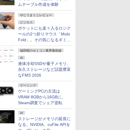
ムテーブル作成を体験
やじうまミニレビュー
ビジネス
ポケットにも楽々入るロジク
ールの2つ折りマウス「Mobi
Fold」。その気になるギミッ
クとは？
福田昭のセミコン業界最前線
AI
液体冷却SSDや量子メモリ、
永久ストレージなど話題豊富
なFMS 2026
ゲーミング
ゲーミングPCの主流は
VRAM 8GBから16GBに。
Steam調査でシェア逆転
AI
ストレージがメモリの延長に
なる。NVIDIA、cuFile APIを