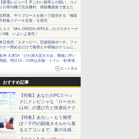
【家電レビュー】手ごわい雑草との戦い、コメ
リの草刈機で完全勝利 掃除機感覚で使えた
吉野家、牛リブロースを熱々で提供する「極旨
牛鉄板ステーキ定食」を発売
ミスド「Mrs. GREEN APPLE」のコラボドーナ
ツ4種、いよいよ発売！
本日発売「スヌーピー」圧縮収納ポーチ。ファ
スナー閉めるだけで着替えや荷物がスリムにま
とまる
名神 大津SA「びわ湖大花火大会」開催に伴い
閉鎖。明日15～21時は店舗・トイレ・駐車場の
利用不可
もっと見る
おすすめ記事
【特集】あなたのPCスペッ
クにドンピシャな「ローカル
LLM」の選び方と快適化テク
【特集】あぢぃ～もう無理
ぽ！千円の闘魂タオルから着
るエアコンまで、夏の冷感グ
ッズ一挙紹介