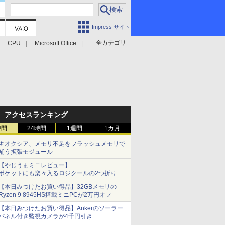
Impress サイト
全カテゴリ
CPU
Microsoft Office
アクセスランキング
時間
24時間
1週間
1カ月
キオクシア、メモリ不足をフラッシュメモリで
補う拡張モジュール
【やじうまミニレビュー】
ポケットにも楽々入るロジクールの2つ折りマ
ウス「Mobi Fold」。その気になるギミックと
【本日みつけたお買い得品】32GBメモリの
は？
Ryzen 9 8945HS搭載ミニPCが2万円オフ
【本日みつけたお買い得品】Ankerのソーラー
パネル付き監視カメラが4千円引き