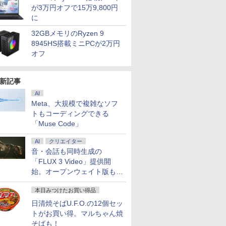
が3万円オフで15万9,800円
に
32GBメモリのRyzen 9
8945HS搭載ミニPCが2万円
オフ
新記事
AI
Meta、大規模で複雑なソフ
トもコーディングできる
「Muse Code」
AI
クリエイター
音・会話も同時生成の
「FLUX 3 Video」提供開
始。オープンウェイト版も計
画
本日みつけたお買い得品
日清焼そばU.F.O.の12個セッ
トがお買い得。マルちゃん焼
そばも！