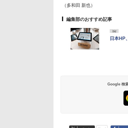
ndows11 長期保証
H24S17P
古PC 中古パソコン オ
PC HPパソコン パソコ
内蔵 | Win11Pro64Bit
びに便利 / IP55 防塵
（多和田 新也）
フィス付き
ンデスクトップ
ACアダプター付属
防水位規格/PSE技術
基準適合】パープル
編集部のおすすめ記事
.biz
日本HP、
BRUCE WAYNE feat.
by Amazon 天然水
薬屋のひとりごと 17
BRUCE WAYNE feat
【Amazon.co.jp限
異世界居酒屋「の
Flo Milli, ATL Jacob
ラベルレス 500ml
巻 (デジタル版ビッグ
Flo Milli, ATL Jacob
定】 い・ろ・は・す
ぶ」(22) (角川コミッ
[Explicit]
×24本 富士山の天然
ガンガンコミックス)
[Explicit]
2L PET ラベルレス
クス・エース)
水 バナジウム含有 水
×8本
￥250
￥1,380
￥770
￥250
￥1,112
￥832
ミネラルウォーター
ペットボトル 静岡県
産 500ミリリットル
Google
(Smart Basic)