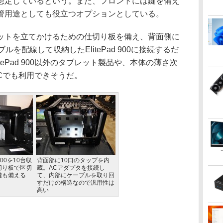
想定しているという。また、フロントには鍵を備え
管用途としても役立つオプションとしている。
トを立てかけるための仕切り板を備え、背面側に
を配線して収納したElitePad 900に接続するだ
tePad 900以外のタブレット製品や、本体の薄さ次
トPCでも利用できそうだ。
 900を10台収
背面部に10口のタップを内
切り板で区切
蔵。ACアダプタを接続し
鍵も備える
て、内部にケーブルを取り回
すだけの構造なので汎用性は
高い