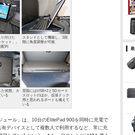
0を取り付けた
スタンドとして機能し、3段
ャケット」。
階に角度調整が可能
語配列
最
じた状態。カ
背面にはUSB×2とSDカード
ている
スロットのほか、拡張ドック
用と思われるポートも備えて
いる
ル」は、10台のElitePad 900を同時に充電で
900を共有デバイスとして複数人で利用するなど、常に充