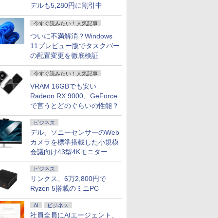
デルも5,280円に割引中
今すぐ読みたい！人気記事
ついに不満解消？Windows
11プレビュー版でタスクバー
の配置変更を徹底検証
今すぐ読みたい！人気記事
VRAM 16GBでも安い
Radeon RX 9000、GeForce
で言うとどのぐらいの性能？
ビジネス
デル、ソニーセンサーのWeb
カメラを標準搭載した小規模
会議向け43型4Kモニター
ビジネス
リンクス、6万2,800円で
Ryzen 5搭載のミニPC
AI
ビジネス
社員全員にAIエージェント、