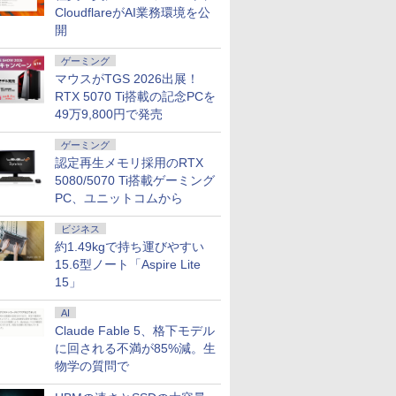
CloudflareがAI業務環境を公
開
ゲーミング
マウスがTGS 2026出展！
RTX 5070 Ti搭載の記念PCを
7
7
7
8
8
8
7
9
9
9
10
10
10
49万9,800円で発売
ゲーミング
認定再生メモリ採用のRTX
5080/5070 Ti搭載ゲーミング
PC、ユニットコムから
Fクーポ
kstation Xeon E5-2643 v3 3.4GHz(12スレッ
付き】 モ
くん
「新入荷」美品 ノート
楽天1位★マラソン限定
学校ER 子どもの急
中古ノートパソコン
Acer モバイルモニター
【全巻】 TSUYOSHI
DELL｜デル スリム デスクトップパソコン Dell 
ノートパソコン
【楽天1位常連・超800
日本臨牀 増刊号「運
【1,000
阪急交通社
MS Office
ビジネス
カメラ搭
2GB 500GB(SSD) Quadro K5200 DVD-
15.6イ
版 セレク
パソコン ThinkPad X13
P2倍【クーポン利用で
病・けが、そのときど
DELL Latitude 5420
14インチ WUXGA
誰も勝てない、アイツ
ECS1250（Core Ultra 7/ メモリ 32GB/ 1TB SS
ThinkPad X13
冠獲得】黒/白 モニタ
動器エコー」2025年83
イント最大3
きく開いて
搭載｜中
約1.49kgで持ち運びやすい
】ノートパ
s7 Pro 64bit 【中古】【20260625】
ルモニター
と鹿島
Gen 2超軽量高性能大容
実質10,999円】モバイ
う考え、どう動くか [
第11世代 Core i7
16:10 IPS 非光沢
には 1-31巻セット （裏
あり）- ブラック SAD70-GHM3J
Gen1/Gen2 第11世代
ー 21.5 / 23.8 / 24.5 /
巻増刊号12（12月発
元！】湾曲
行に最適な
コン Wind
15.6型ノート「Aspire Lite
パソコン
ングレア
Eコミック
量 第11世代Corei5日本
ルモニター 15.6インチ
関根一朗 ]
Windows11 Pro
NTSC 45% 60Hz
少年サンデーコミック
Corei5 1135G7日本語キ
27型 240Hz/200Hz
行) /日本臨牀/医学書/最
モニター 
バッグBOO
Office付
￥36,599
￥13,999
￥3,300
￥35,980
￥13,999
￥27,280
￥282,980
￥34,800
￥11,999
￥27,500
￥14,980
￥3,795
￥59,800
128GB
D ディスプ
 [ 椿い
語キーボード13.3型
FHD IPS 薄型軽量
Office 2024付き メモ
7ms(GTG) 600g 超薄
ス） [ 丸山 恭右 ]
ーボード13.3型
/180Hz/165Hz/100Hz
新の診断と治療
レイ 24イ
通社 ]
G83 Core
15」
e i5 第
デュアルモ
FHD高解像度16GBメモ
1080P 高画質 プラグア
リ8GB/16GB
型 Adaptive-Sync
FHD1920x1080高解像
ゲーミングモニター
1080p 180
1185G7U
ft
ニター ポ
リ 新品SSD256GB 超軽
ンドプレイ 調整可能ス
SSD256GB/512GB選
HDR10 HDMI 1.4 USB-
度 最大16GBメモリ 新
1ms応答 pcモニター
MPRT 曲面
16GB SSD
AI
ター ゲー
量 カメ
タンド搭載 USB-C PD
択可 14.1型 軽量 モバ
C PM141Wbmiuux
品SSD1TB 超軽量 カメ
パソコン モニター 非
パネル 30
13.3型 FH
Claude Fable 5、格下モデル
NEC
Tpye-
ラ/HDMI/5GWIFI/Bluetooth
対応 ミニHDMI ノート
イル ビジネス 在宅勤
ラ/HDMI/5GWIFI/Bluetooth
光沢 スピーカー内蔵
スト比 Adap
1,920×1,
に回される不満が85%減。生
M-7 ノート
 iPhone対
Office搭載 ノートパソ
PC スマホ ゲーム機対
務 学生向け
Office搭載 最新
HDR/Freesync/VESA
対応 HDR
ラ Thunde
物学の質問で
PC パソ
コン 中古Windows11
応 ブラック Ingnok
MicrosoftOffice2024選
cocopar HG-238
HDMI×2
Bluetoot
トPC
送料無料
yn02d
択可ノートパソコン 中
ホン端子 K
指紋認証 