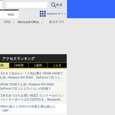
Impress サイト
全カテゴリ
CPU
Microsoft Office
アクセスランキング
時間
24時間
1週間
1カ月
【今すぐ読みたい！人気記事】VRAM 16GBで
も安いRadeon RX 9000、GeForceで言うとど
のぐらいの性能？ - PC Watch
VRAM 16GBでも安いRadeon RX 9000、
GeForceで言うとどのぐらいの性能？
【本日みつけたお買い得品】ロジクールのコン
パクトキーボードが3,720円引き。Bluetoothで3
台接続対応
HBMの速さとSSDの大容量を兼ね備えた
「HBF」