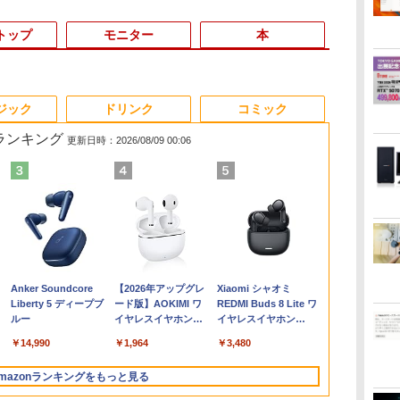
トップ
モニター
本
3
3
3
3
4
4
4
4
5
5
5
5
6
6
6
6
ジック
ドリンク
コミック
筋ランキング
更新日時：2026/08/09 00:06
】
全
月次セール 【中古】B
【ポイント10倍 期間限
【エントリーで最大全
[新品][シャンフロ]シャ
新品ノートパソコン
【本日限定10％OFF】
IODATA モニター 27イ
ゼンリン電子住宅地図
MS Office 2024 H&B
【中古】Aランク Dell
[5%OFFクーポン 10日
施設基準パーフェクト
【1500円OF
hp Z840 Wor
【保護ケース
月刊少女野崎
研
4
ランク HP ProBook
定】HP ProOne 600
額ポイント還元｜8/11
ングリラ・フロンティ
VETESA Windows11
N150/3500Uよりコス
ンチ CF271EDW ADS
デジタウン 大阪府 大
搭載｜中古ノートパソ
OptiPlex 5090SFF 第
朝まで]【公式限定】
ブック 2026年度版 [
ン】【WEB
ドCPUx2基) 3
バイルモニター 
（18）特装
 |
イ
430G8 第11世代 i5
G6 All-in-One｜第10
まで】 ASUS｜エイス
ア (1-27巻 最新刊) + オ
Office 2024付き イン
パ最強【楽天1位連続
パネル フルHD HDMI
阪市生野区 202509
コン Windows11
11世代 i7 11700 メモリ
液晶ディスプレイ 23.8
一般社団法人日本施設
載&フルHD
ROM Window
ンチ モバイ
ト小冊子「堀
液
1135G7 メモリ16GB
世代Core i5-10500T｜
ース PCモニター Eye
リジナル収納BOX付 全
テルCeleron 第13世代
受賞】NIPOGI mini pc
Type-C 中古ディスプ
271160Z0W
Office付｜Core i5 第
16GB NVMe512GB
インチ ワイド 【付属
基準管理士協会 ]
ソコン 中古
スタンド ノ
編」付き （S
￥27,800
￥49,800
￥10,980
￥21,417
￥29,980
￥55,800
￥12,100
￥21,780
￥34,800
￥69,800
￥12,900
￥22,000
￥23,800
￥71,100
￥12,480
￥1,650
世代
パ
NVMe256GB Win11
16GBメモリ｜512GB
Care ブラック
巻セット
～第14世代 メモリ
AMD Ryzen 4300U 動
レ
10世代 以降 メモリ
DVDS Win11
ケーブル限定モデル
14インチ SSD
1080PフルH
スプレミアム）
Anker Soundcore
【2026年アップグレ
Xiaomi シャオミ
(〜
タ
SSD｜21.5型FHD液晶
VP227HF [21.45型 /フ
8GB/16GB
作より安定 4C/4T 最大
8GB SSD 256GB｜富
(HDMI)】 全2色 フル
メモリ8GB Cor
レイ コスパ 
づみ ]
Liberty 5 ディープブ
ード版】AOKIMI ワ
REDMI Buds 8 Lite ワ
D
｜Windows 11 Pro｜
ルHD(1920×1080) /ワ
SSD256GB/512B 14型
3.7GHz Win11 Pro
士通 LIFEBOOK
HD 白色LEDバックラ
8世代 Microso
ニター サブモ
ルー
イヤレスイヤホン
イヤレスイヤホン
付き
ト軽
Webカメラ内蔵｜WPS
イド /100Hz]
14インチ FHD
16GB+512GB SSD ミ
A5510｜中古 ノートパ
イト 広視野角
Office付き
ータブルモニ
bluetooth イヤホン
Bluetooth 5.4 ノイズ
Office付属｜省スペー
1920x1080 Webカメラ
ニパソコン USB3.2×6
ソコン オフィス付き
PTFWLD-24W
Windows11 
ミングモニター 
￥14,990
￥1,964
￥3,480
V12 小型軽量 ブルー
キャンセリング ANC
応
ス一体型PC All-In-
日本語キーボード搭載
3画面 4K 高速
中古PC ノートPC｜テ
PTFBLD-24W プリン
Versapro V
C/mini HDMI
トゥースHi-Fi 最大
36時間再生
ー
ONE「整備済み中古
薄型 軽量 初心者 学生
2.4G/5GWi-Fi BT4.2
ンキー WEBカメラ 内
ストン 23.8型 FHD 液
パソコン 中古 
応
mazonランキングをもっと見る
36時間再生 ぶるーと
ラ
品」
ビジネス 初期設定済み
蔵 Bluetooth 15.6イン
晶モニター HDMI スピ
コン 中古ノー
ゅーす コードレス