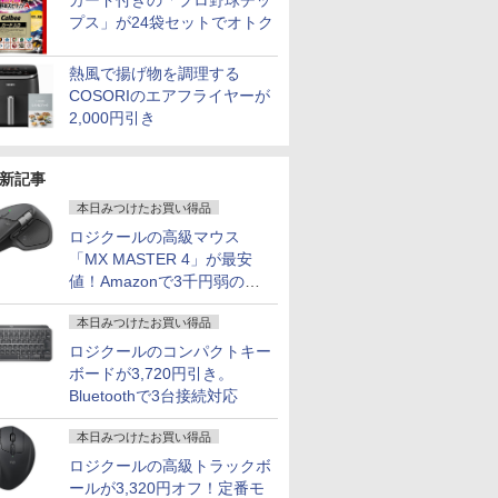
カード付きの「プロ野球チッ
プス」が24袋セットでオトク
熱風で揚げ物を調理する
COSORIのエアフライヤーが
2,000円引き
新記事
本日みつけたお買い得品
ロジクールの高級マウス
「MX MASTER 4」が最安
値！Amazonで3千円弱の割
引
本日みつけたお買い得品
ロジクールのコンパクトキー
ボードが3,720円引き。
Bluetoothで3台接続対応
本日みつけたお買い得品
ロジクールの高級トラックボ
ールが3,320円オフ！定番モ