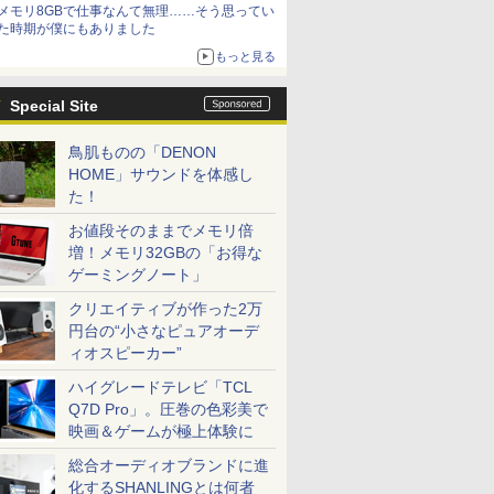
メモリ8GBで仕事なんて無理……そう思ってい
た時期が僕にもありました
もっと見る
Special Site
鳥肌ものの「DENON
HOME」サウンドを体感し
た！
お値段そのままでメモリ倍
増！メモリ32GBの「お得な
ゲーミングノート」
クリエイティブが作った2万
円台の“小さなピュアオーデ
ィオスピーカー”
ハイグレードテレビ「TCL
Q7D Pro」。圧巻の色彩美で
映画＆ゲームが極上体験に
総合オーディオブランドに進
化するSHANLINGとは何者