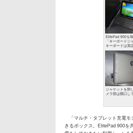
ElitePad 90
「キーボードジ
キーボードは英
ジャケットを閉
メラ部は開口し
「マルチ・タブレット充電モジュー
きるボックス。ElitePad 