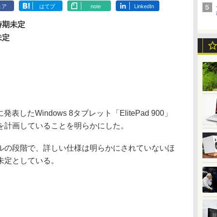
ェア
はてブ
note
LinkedIn
時期未定
未定
表したWindows 8タブレット「ElitePad 900」
を計画していることを明らかにした。
の段階で、詳しい仕様は明らかにされていないほ
未定としている。