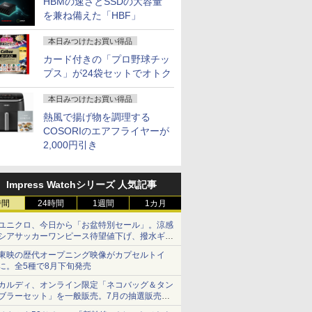
HBMの速さとSSDの大容量
リ16GB
古Windows11 長期保証
H24S17P
古PC 中
を兼ね備えた「HBF」
TB
フィス付
本日みつけたお買い得品
カード付きの「プロ野球チッ
プス」が24袋セットでオトク
本日みつけたお買い得品
熱風で揚げ物を調理する
COSORIのエアフライヤーが
2,000円引き
Impress Watchシリーズ 人気記事
時間
24時間
1週間
1カ月
ユニクロ、今日から「お盆特別セール」。涼感
シアサッカーワンピース待望値下げ、撥水ギア
ショーツは1990円に
東映の歴代オープニング映像がカプセルトイ
に。全5種で8月下旬発売
カルディ、オンライン限定「ネコバッグ＆タン
ブラーセット」を一般販売。7月の抽選販売の
当選無効分