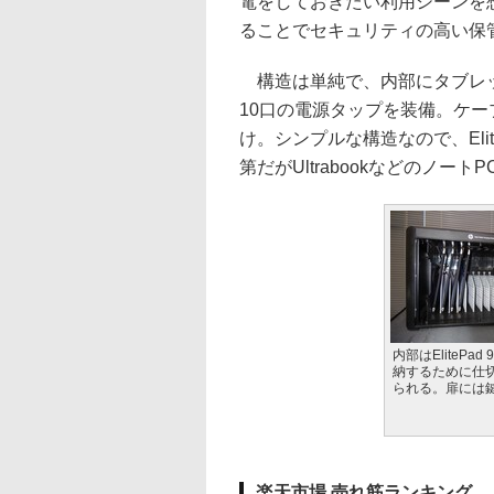
電をしておきたい利用シーンを
ることでセキュリティの高い保
構造は単純で、内部にタブレッ
10口の電源タップを装備。ケーブル
け。シンプルな構造なので、Eli
第だがUltrabookなどのノー
内部はElitePad
納するために仕
られる。扉には
楽天市場 売れ筋ランキング