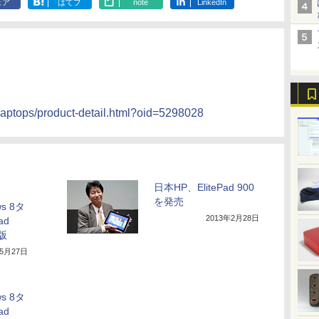
ェア
はてブ
note
LinkedIn
/laptops/product-detail.html?oid=5298028
日本HP、ElitePad 900
を発売
s 8タ
2013年2月28日
ad
版
年5月27日
s 8タ
ad