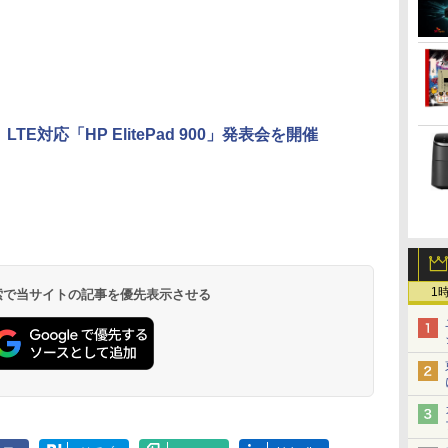
 |
新モデル ホワイト ピ
チ 初期設定済み
ーカー内蔵 ディスプレ
SSD1TB メモ
ENCノイズキャンセ
ンク シルバー
イ モニター
リング 自動ペアリン
グ Type-C充電 マイ
ク付き 防水 タッチ式
音量調整 スポーツ/通
勤/通学/WEB会議(ホ
ワイト)
LTE対応「HP ElitePad 900」発表会を開催
.
見知らぬ糸
by Amazon 天然水
ONE PIECE モノクロ
On My Road
by Amazon 炭酸水
HUNTER×HUNTER
On My Road
【Amazon.co.jp限
スーパーの裏でヤニ吸
ラベルレス 2L×9本
版 115 (ジャンプコミ
(Stadium ver.)
ラベルレス 500ml
モノクロ版 39 (ジャ
(Stadium ver.)
定】 伊藤園 磨かれ
うふたり 9巻 (デジタル
￥250
ックスDIGITAL)
×24本 強炭酸水 ペッ
ンプコミックス
て、澄みきった日本の
版ビッグガンガンコミ
￥1,117
￥250
￥250
トボトル 500ミリリ
DIGITAL)
水 2L 8本 ラベルレス [
ックス)
￥594
￥1,625
￥572
￥998
￥810
ットル (Smart
ケース ] [ 水 ] [ ペット
Basic)
ボトル ] [ 箱買い ] [ ス
トック ] [ 水分補給 ]
1
 検索で当サイトの記事を優先表示させる