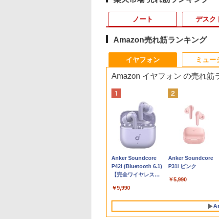
ノート
デスク
Amazon売れ筋ランキング
10
10
10
1
1
1
1
2
2
2
2
イヤフォン
ミュー
Amazon イヤフォン の売れ
リム デスクトップパソコン Dell Slim
トパソコン
天1位常連・超800
臨牀 増刊号「運
【1,000円クーポン＋ポ
阪急交通社が考えた大
MS Office 2024 H&B
【中古】Apple アップ
【マラソン限定
HP フレームレス モニ
杖と剣のウィストリア
中古パソコン |
中古パソコン 一体型
【15%OFFクーポン
天は赤い河のほとり 
Ultra 7/ メモリ 32GB/ 1TB SSD/ Office
kPad X13
得】黒/白 モニタ
エコー」2025年83
イント最大31.5%還
きく開いて自立する旅
搭載｜中古ノートパソ
ル 純正 Magic
30%OFF】中古 HP
ター 23.8インチ P24v
（16） 【電子書籍】[
Panasonic | Let's
JDL（日本デジタル
KOORUI モニター 2
28巻完結セット【中
 SAD70-GHM3J
1/Gen2 第11世代
.5 / 23.8 / 24.5 /
刊号12（12月発
元！】湾曲ゲーミング
行に最適なショルダー
コン Windows11
Trackpad2 MJ2R2J/A
ProDesk 400 G5 DM
G4 IPSパネル フルHD
大森藤ノ ]
note CF-SZ6RDQVS
究所） BA6(Benny
インチ 22インチ 27
古】
ei5 1135G7日本語キ
 240Hz/200Hz
 /日本臨牀/医学書/最
モニター 液晶ディスプ
バッグBOOK [ 阪急交
Office付｜Dynabook
マジック トラックパッ
6GE69AV Core i3
HDMI VGA 中古モニタ
Windows11 | ノート
A6) Windows11
ンチ 100Hz 120Hz 
,800
,999
,500
￥14,980
￥3,795
￥59,800
￥11,980
￥16,800
￥7,700
￥594
￥17,980
￥17,800
￥10,980
￥19,500
ード13.3型
0Hz/165Hz/100Hz
診断と治療
レイ 24インチ フルHD
通社 ]
G83 Core i7 第11世代
ド2 タッチパッド
9100T 第9世代CPU メ
ー
PC | 一年保証 | 第7
Celeron 3965U
晶モニター VA/ IPS
Anker Soundcore
Anker Soundcore
1920x1080高解像
ミングモニター
1080p 180Hz 1ms
1185G7U メモリ
A1535 バッテリー内蔵
モリ8GB SSD128GB
| Core i5 7300U 2.6
2.2GHz メモリ8GB
ネル ゲーミングモニ
P42i (Bluetooth 6.1)
P31i ピンク
最大16GBメモリ 新
s応答 pcモニター
MPRT 曲面1500R VA
16GB SSD 256GB
ワイヤレス Bluetooth
Windows11Home 1年
最大3.5)GHz |
500GB SSD128GB
ー サブモニター FH
【完全ワイヤレスイ
D1TB 超軽量 カメ
コン モニター 非
パネル 3000:1コントラ
13.3型 FHD
OS X 10.11以降 中古
保証 Bランク デスクト
MEM:8GB |
23.8インチ Office
WQHD ブルーライ
￥5,990
ヤホン/ウルトラノイ
MI/5GWIFI/Bluetooth
 スピーカー内蔵
スト比 Adaptive Sync
1,920×1,080 WEBカメ
ップパソコン【CA】
SSD:256GB(M.2
無線LAN 3ヶ月保証
減 フリッカーフリー
￥9,990
ズキャンセリング 3.5
ice搭載 最新
/Freesync/VESA
対応 HDR10対応
ラ Thunderbolt HDMI
中古デスクトップPC
SATA) | DVDマルチ |
wd2702 中古
HDMI ps5/switch対
/ マルチポイント接続
osoftOffice2024選
opar HG-238
HDMI×2、DP×1、イヤ
Bluetooth 無線 Wi-Fi
中古デスクトップパソ
無線LAN:あり |
フレームレス 風シリ
A
/ 最大40時間再生 / コ
ノートパソコン 中
ホン端子 KTC
指紋認証 整備済み 中
コン 中古パソコン 中古
WUXGA | Webカメ
ズ
ンパクト形状/持ち運