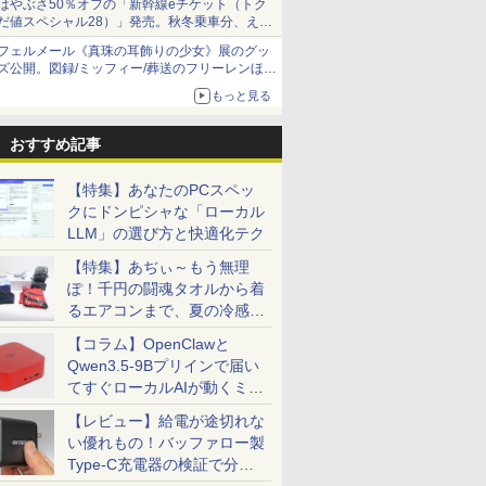
はやぶさ50％オフの「新幹線eチケット（トク
だ値スペシャル28）」発売。秋冬乗車分、えき
ねっと限定
フェルメール《真珠の耳飾りの少女》展のグッ
ズ公開。図録/ミッフィー/葬送のフリーレンほ
か、注目ブランドコラボが実現
もっと見る
おすすめ記事
【特集】あなたのPCスペッ
クにドンピシャな「ローカル
LLM」の選び方と快適化テク
【特集】あぢぃ～もう無理
ぽ！千円の闘魂タオルから着
るエアコンまで、夏の冷感グ
ッズ一挙紹介
【コラム】OpenClawと
Qwen3.5-9Bプリインで届い
てすぐローカルAIが動くミニ
PC「SER9 Pro」
【レビュー】給電が途切れな
い優れもの！バッファロー製
Type-C充電器の検証で分か