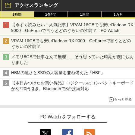
アクセスランキング
1時間
24時間
1週間
1カ月
【今すぐ読みたい！人気記事】VRAM 16GBでも安いRadeon RX
9000、GeForceで言うとどのぐらいの性能？ - PC Watch
VRAM 16GBでも安いRadeon RX 9000、GeForceで言うとどの
ぐらいの性能？
メモリ8GBで仕事なんて無理……そう思っていた時期が僕にもあ
りました
HBMの速さとSSDの大容量を兼ね備えた「HBF」
【本日みつけたお買い得品】ロジクールのコンパクトキーボード
が3,720円引き。Bluetoothで3台接続対応
もっと見る
PC Watch をフォローする