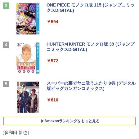
￥13,500
（7） （ワイドKC） [ ナガノ ]
FI5/BT4.2 省電力 オフィス/学習向け P2
Anker Soundcore Liberty 5 ミッドナイトブ
見知らぬ糸
ONE PIECE モノクロ版 115 (ジャンプコミッ
ラック
クスDIGITAL)
by Amazon 炭酸水 ラベルレス 500ml ×24本
￥1,375
強炭酸水 ペットボトル 500ミリリットル (Sm
￥33,800
￥250
【期間限定5%OFFクーポン 8/12 10時ま
3
art Basic)
￥14,990
￥594
新古品ノートパソコン Intel Celeron Wi
で】 モニター 27インチ 100Hz FHD VA
3
ndows11 Pro WPS Office 2024付き メ
パネル スピーカー搭載 ブルーライト軽減
￥1,625
モリ6GB SSD256GB 14型 FHD Webカ
ノングレアタイプ 壁掛け対応 省スペース
メラ 軽量 モバイル ビジネス 在宅勤務 学
【全品最大2500円OFFクーポン】【第8
角度調整 高視野角 178° Adaptive-Sync
SWAN-白鳥ー完結記念プレミアムセット
3
4
生向け
世代 i7 高性能ビジネス PC】 Core i7 第
対応 MAXZEN MJM27CH02-F100
【2026年アップグレード版】AOKIMI ワイヤ
On My Road (Stadium ver.)
HUNTER×HUNTER モノクロ版 39 (ジャンプ
[ 有吉 京子 ]
8世代 Dell OptiPlex 3060 SFF Office付
レスイヤホン bluetooth イヤホン V12 小型
コミックスDIGITAL)
by Amazon 天然水ラベルレス 2L×9本
き Win11 メモリ16GB/32GB SSD256G
軽量 ブルートゥースHi-Fi 最大36時間再生 ぶ
￥19,800
￥13,980
￥250
￥21,534
B/512GB/1TB USB3.0 WIFI子機付 DVD
るーとゅーす コードレス ENCノイズキャン
￥572
￥1,117
HDMI DisplayPort 2画面出力 中古パソ
セリング 自動ペアリング Type-C充電 マイク
コン pc デスクトップPC 本体
付き 防水 タッチ式音量調整 スポーツ/通勤/通
学/WEB会議(ホワイト)
送料無料 2017年モデル lenovo ideaPad
モニター 21.5インチ/23.8インチ/27イン
Livly Island 公式ガイドブック4 心が重
4
4
5
￥41,999
C340-14IML Windows11 64bit タッチパ
チ フルhd 高画質 100Hz VA ノングレア
On My Road (Stadium ver.)
スーパーの裏でヤニ吸うふたり 9巻 (デジタル
なるリヴリーの世界 [ ココネ株式会社 ]
￥1,964
ネル液晶 WEBカメラ HDMI 第8世代 Cor
非光沢 スピーカー内蔵 3年保証 ディスプ
版ビッグガンガンコミックス)
【Amazon.co.jp限定】 伊藤園 磨かれて、澄
e i5 メモリー8GB 高速SSD256GB 無線L
レイ パソコンモニター PCモニター フル
みきった日本の水 2L 8本 ラベルレス [ ケース
￥250
￥3,080
AN A4サイズ 14インチ フルHD液晶 中古
ハイビジョン 21インチ 液晶モニター ア
] [ 水 ] [ ペットボトル ] [ 箱買い ] [ ストック
￥810
ノートパソコン 中古 パソコン【30日保
【マラソン値引中！国内組立の 新品】新
イリスオーヤマ DT-JF *
Xiaomi シャオミ REDMI Buds 8 Lite ワイヤ
] [ 水分補給 ]
4
証】
品 デスクトップPC デスクトップパソコ
レスイヤホン Bluetooth 5.4 ノイズキャンセ
ン ビジネス Ryzen5 5600GT Windows1
リング ANC 36時間再生
￥11,980
￥998
0 11 SSD256GB メモリ 16GB 1年保証
￥26,800
Amazonランキングをもっと見る
激安 ゲーム ゲーミングパソコン ゲーミ
￥3,480
ングPC マインクラフト ヴァロラント 原
（多和田 新也）
神 eスポーツ おしゃれ 入門用 本体のみ
【2026年最新改良版・高級金属製】【タ
5