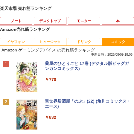
楽天市場 売れ筋ランキング
ノート
デスクトップ
モニター
本
Amazon売れ筋ランキング
イヤフォン
ミュージック
ドリンク
コミック
Amazon(アマゾン) タブレットPC New F
【★最大100%ポイント】【Win11正式対
【中古良品】【安心保証】Princeton 21.
おしりたんていファイル（既刊15巻）
1
1
1
1
Amazon ゲーミングデバイス の売れ筋ランキング
ire Max 11(2023年発売) グレー B0B2SD
応】富士通 ESPRIMO D588/第8世代 Cor
5型ワイドカラー液晶ディスプレイ PTF
（0）
8BVX ［11型 /Wi-Fiモデル /ストレージ：
ei5/メモリ:8GB/16GB/32GB/SSD:256G
WDE-22W / PTFBDE-22W ブラック/ ホ
更新日時：2026/08/09 18:06
64GB］ B0B2SD8BVX [振込不可]
B/512GB/1TB/USB 3.1/DP/DisplayPort/
ワイト色 スピーカー搭載 プリンストン
￥19,800
Anker Soundcore P40i オフホワイト
BRUCE WAYNE feat. Flo Milli, ATL Jacob
【Amazon.co.jp限定】 い・ろ・は・す 2L P
薬屋のひとりごと 17巻 (デジタル版ビッグガ
DVI/Wi-fi/2画面出力/Windows11/Windo
[Explicit]
ET ラベルレス ×8本
ンガンコミックス)
ws10/Office/中古 デスクトップ デスクト
￥19,980
￥4,050
￥7,990
ップPC
￥250
￥1,112
￥770
￥29,800
[新品]ドラゴンボール[新書版/新装版](1-4
2
2巻 全巻) 全巻セット
【台数限定価格】＼ ★最大2000円OFF
【タッチ式選べる 携帯式】モバイルモニ
2
2
クーポン★／【楽天週間1位】中古 ノー
ター 14インチ フルHD IPSパネル 非光沢
Anker Soundcore P31i ブラック
BRUCE WAYNE feat. Flo Milli, ATL Jacob
by Amazon 天然水 ラベルレス 500ml ×24本
異世界居酒屋「のぶ」(22) (角川コミックス・
トパソコン/中古ノートpc/第8世代 office
タッチ式/非タッチ式選択可能 Type-C対
￥20,328
[Explicit]
富士山の天然水 バナジウム含有 水 ミネラル
エース)
付き/SSD 512GB メモリ16GB/Core i5
「3500U/4300Uより速い」 NiPoGi ミニ
応 HDMI VESA対応 モニター 持ち運び
2
ウォーター ペットボトル 静岡県産 500ミリリ
￥5,990
第8世代/ノートパソコン Windows11/お
pc Ryzen Embedded R2544初登場 8G
サブディスプレイ デュアルモニター テレ
ットル (Smart Basic)
￥250
￥832
まかせ パソコン/WIFI/激安パソコン/15.6
B+256GB 4TB拡張可 mini pc Windows
ワーク ミニPC対応 EVICIV
インチ 安い ノートPC
11 Pro 動作より高速 4K×3画面出力 ミニ
￥1,380
パソコン HDMI2.0+DP1.4 静音性 小型pc
￥11,999
ちいかわ なんか小さくてかわいいやつ
3
豊富な端子Type-C USB3.2 有線LAN WI