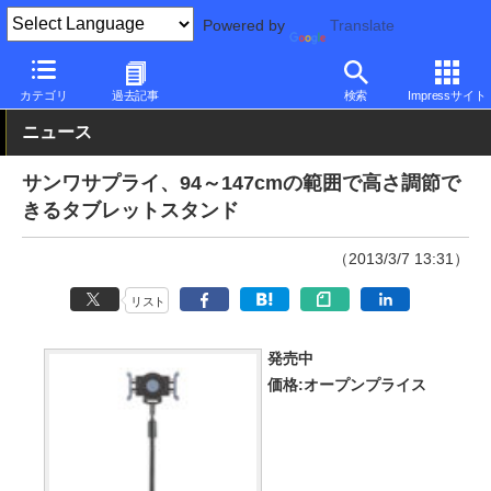
Powered by
Translate
PC Watch
半導体/周辺機器
アクセサリ
その他
カテゴリ
過去記事
検索
Impressサイト
ニュース
サンワサプライ、94～147cmの範囲で高さ調節で
きるタブレットスタンド
（2013/3/7 13:31）
リスト
発売中
価格:オープンプライス