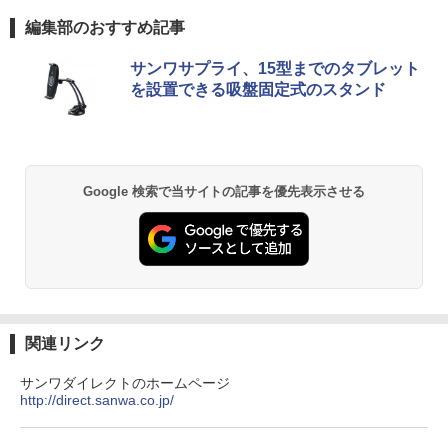
超得2,500円OFF&P2倍｜生活応援 パソ
ッチ選択】モバイルモニター 15.6インチ
5
￥62,795
編集部のおすすめ記事
コンバック付き｜Windows11正式対応｜
タッチパネル ワイヤレス接続 電池内蔵
中古 ノートパソコン Windows11 office
自立スタンド モバイルモニター スタンド
付 13.3型｜Corei5 第8世代｜中古ノート
ゲーミングモニター 1080PフルHD 高画
サンワサプライ、15型までのタブレット
パソコン 軽量｜中古ノートパソコン 13
質 デュアルモニター サブモニター ポー
を設置できる吸盤固定式のスタンド
インチ｜中古PC B5サイズ｜ノートパソ
【公式・直販】デスクトップパソコン P
タブルモニター 選べる9パータン
5
コン 整備済み｜ノートパソコン
C 新品 Lenovo ThinkCentre neo 50q T
iny Gen 5 Core i5 メモリ 16GB SSD 25
￥14,580
6GB 512GB 選択可 Windows11 Home
￥27,800
Pro 選択可 Microsoft Office 2024搭載
可能 送料無料 1年 3年 保証 選択可【Nor
Google 検索で当サイトの記事を優先表示させる
tonP】
￥134,800
関連リンク
サンワダイレクトのホームページ
http://direct.sanwa.co.jp/