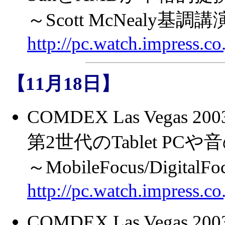
～Scott McNealy基
http://pc.watch.impress.
【11月18日】
COMDEX Las Vegas 
第2世代のTablet P
～MobileFocus/Digita
http://pc.watch.impress.
COMDEX Las Vega