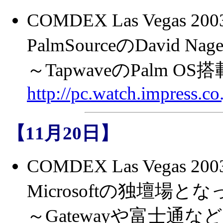
COMDEX Las Vegas 
PalmSourceのDavid N
～TapwaveのPalm 
http://pc.watch.impress.
【11月20日】
COMDEX Las Vegas
Microsoftの独壇場
～Gatewayや富士通などが