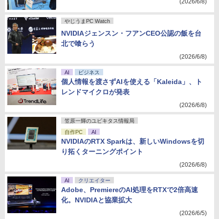
(2026/6/8)
やじうまPC Watch
NVIDIAジェンスン・フアンCEO公認の飯を台
北で喰らう
(2026/6/8)
AI
ビジネス
個人情報を渡さずAIを使える「Kaleida」、ト
レンドマイクロが発表
(2026/6/8)
笠原一輝のユビキタス情報局
自作PC
AI
NVIDIAのRTX Sparkは、新しいWindowsを切
り拓くターニングポイント
(2026/6/8)
AI
クリエイター
Adobe、PremiereのAI処理をRTXで2倍高速
化。NVIDIAと協業拡大
(2026/6/5)