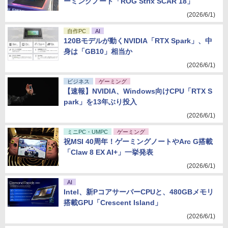
ーミングノート「ROG Strix SCAR 18」
(2026/6/1)
自作PC
AI
120Bモデルが動くNVIDIA「RTX Spark」、中
身は「GB10」相当か
(2026/6/1)
ビジネス
ゲーミング
【速報】NVIDIA、Windows向けCPU「RTX S
park」を13年ぶり投入
(2026/6/1)
ミニPC・UMPC
ゲーミング
祝MSI 40周年！ゲーミングノートやArc G搭載
「Claw 8 EX AI+」一挙発表
(2026/6/1)
AI
Intel、新PコアサーバーCPUと、480GBメモリ
搭載GPU「Crescent Island」
(2026/6/1)