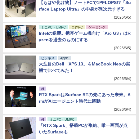
【もはや化け物】ノートPCで1PFLOPS!?「Su
rface Laptop Ultra」の中身が異次元すぎる
(2026/6/5)
ミニPC・UMPC
自作PC
ゲーミング
Intelの逆襲。携帯ゲーム機向け「Arc G3」はR
yzenを過去のものにする
(2026/6/5)
ビジネス
Apple
大注目のDell「XPS 13」をMacBook Neoの実
機で比べてみた！
(2026/6/4)
AI
RTX SparkはSurface RTの先にあった未来。A
rmがAIエージェント時代に躍動
(2026/6/4)
AI
ミニPC・UMPC
「RTX Spark」搭載PCが集結、唯一画面が点
いたSurfaceも