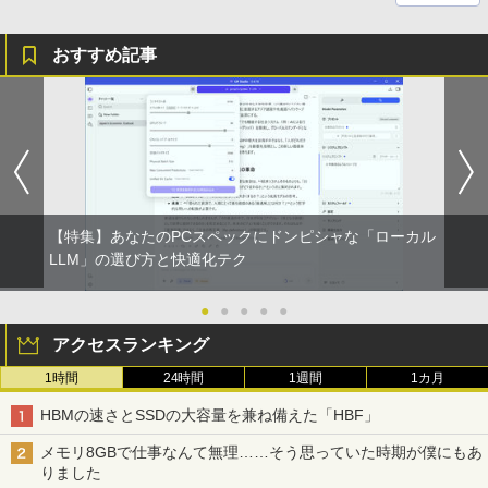
おすすめ記事
【特集】あなたのPCスペックにドンピシャな「ローカル
LLM」の選び方と快適化テク
●
●
●
●
●
アクセスランキング
1時間
24時間
1週間
1カ月
HBMの速さとSSDの大容量を兼ね備えた「HBF」
メモリ8GBで仕事なんて無理……そう思っていた時期が僕にもあ
りました