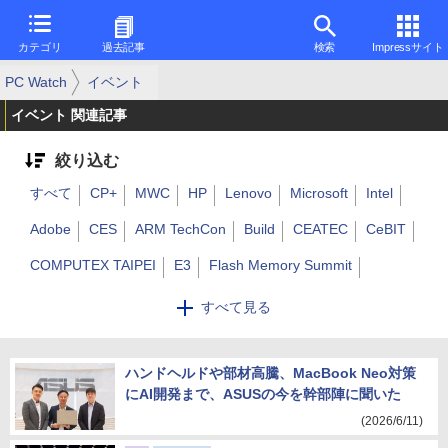
カテゴリ
過去記事
検索
Impressサイト
PC Watch
イベント
イベント 関連記事
絞り込む
すべて
CP+
MWC
HP
Lenovo
Microsoft
Intel
Adobe
CES
ARM TechCon
Build
CEATEC
CeBIT
COMPUTEX TAIPEI
E3
Flash Memory Summit
Google I/O
GTC
Hot Chips
IDF
IFA
IRPS
ISSCC
すべて見る
Macworld | iWorld
VLSI
WWDC
GDC
その他
ハンドヘルドや部材高騰、MacBook Neo対策
にAI開発まで、ASUSの今を幹部陣に聞いた
(2026/6/11)