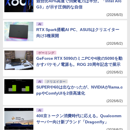
競合比40%高速で消費電力は半分。「Intel Arc
G3」が示す圧倒的な自信
(2026/6/3)
AI
RTX Spark搭載AI PC、ASUSはクリエイター
向け3種展開
(2026/6/2)
ゲーミング
GeForce RTX 5090のミニPCや4枚の5090を動
かすバケモノ電源も。ROG 20周年記念で展示
(2026/6/2)
AI
クリエイター
SUPERや60は出なかったが、NVIDIAがllama.c
ppやComfyUIを2倍高速化
(2026/6/2)
AI
400京トークン消費時代に応える。Qualcomm
サーバー向け新ブランド「Dragonfly」
(2026/6/2)