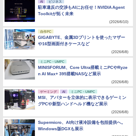
AI
ビジネス
駐車違反の交渉もAIにお任せ！NVIDIA Agent
Toolkitが拓く未来
(2026/6/10)
自作PC
GIGABYTE、金属3Dプリントを使ったマザー
や16型画面付きケースなど
(2026/6/8)
ミニPC・UMPC
MINISFORUM、Core Ultra搭載ミニPCやRyze
n AI Max+ 395搭載NASなど展示
(2026/6/8)
ゲーミング
AI
ミニPC・UMPC
MSI、アバターを立体的に表示できるゲーミン
グPCや新型ハンドヘルド機など展示
(2026/6/8)
Supermicro、AI向け液冷設備を包括提供へ。
Windows版DGXも展示