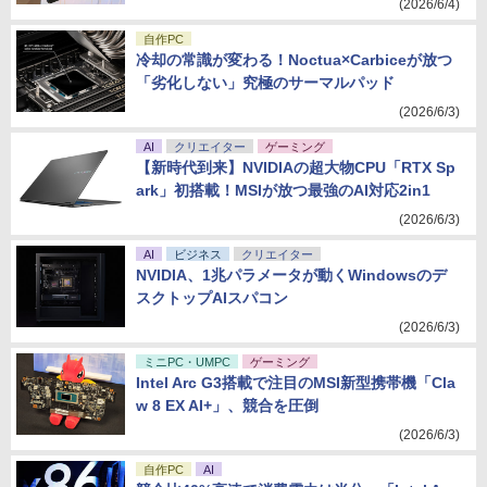
(2026/6/4)
自作PC
冷却の常識が変わる！Noctua×Carbiceが放つ
「劣化しない」究極のサーマルパッド
(2026/6/3)
AI
クリエイター
ゲーミング
【新時代到来】NVIDIAの超大物CPU「RTX Sp
ark」初搭載！MSIが放つ最強のAI対応2in1
(2026/6/3)
AI
ビジネス
クリエイター
NVIDIA、1兆パラメータが動くWindowsのデ
スクトップAIスパコン
(2026/6/3)
ミニPC・UMPC
ゲーミング
Intel Arc G3搭載で注目のMSI新型携帯機「Cla
w 8 EX AI+」、競合を圧倒
(2026/6/3)
自作PC
AI