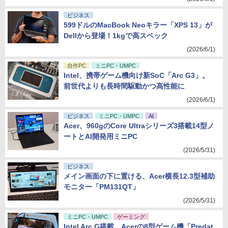
ビジネス
599ドルのMacBook Neoキラー「XPS 13」が
Dellから登場！1kgで高スペック
(2026/6/1)
自作PC
ミニPC・UMPC
Intel、携帯ゲーム機向け新SoC「Arc G3」。
前世代よりも長時間駆動かつ高性能に
(2026/6/1)
ビジネス
ミニPC・UMPC
AI
Acer、960gのCore Ultraシリーズ3搭載14型ノ
ートとAI開発用ミニPC
(2026/5/31)
ビジネス
メイン画面の下に置ける、Acer横長12.3型補助
モニター「PM131QT」
(2026/5/31)
ミニPC・UMPC
ゲーミング
Intel Arc G搭載、Acerの8型ゲーム機「Predat