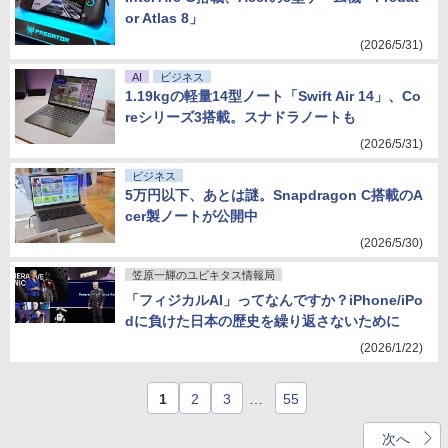
or Atlas 8」
(2026/5/31)
AI
ビジネス
1.19kgの軽量14型ノート「Swift Air 14」、Co
reシリーズ3搭載。スナドラノートも
(2026/5/31)
ビジネス
5万円以下、あとは謎。Snapdragon C搭載のA
cer製ノートが公開中
(2026/5/30)
笠原一輝のユビキタス情報局
「フィジカルAI」ってなんですか？iPhone/iPo
dに負けた日本の歴史を繰り返さないために
(2026/1/22)
1
2
3
…
55
次へ