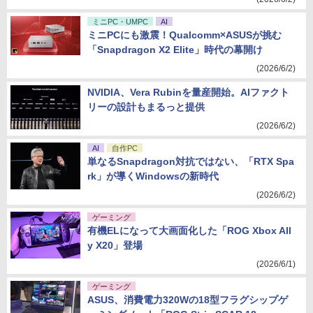
ミニPC・UMPC
AI
ミニPCにも激震！Qualcomm×ASUSが挑む
「Snapdragon X2 Elite」時代の幕開け
(2026/6/2)
NVIDIA、Vera Rubinを量産開始。AIファクト
リーの設計もまるっと提供
(2026/6/2)
AI
自作PC
単なるSnapdragon対抗ではない、「RTX Spa
rk」が導くWindowsの新時代
(2026/6/2)
ゲーミング
有機ELになって大画面化した「ROG Xbox All
y X20」登場
(2026/6/1)
ゲーミング
ASUS、消費電力320Wの18型フラグシップゲ