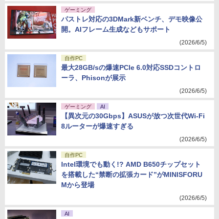
ゲーミング
パストレ対応の3DMark新ベンチ、デモ映像公
開。AIフレーム生成などもサポート
(2026/6/5)
自作PC
最大28GB/sの爆速PCIe 6.0対応SSDコントロ
ーラ、Phisonが展示
(2026/6/5)
ゲーミング
AI
【異次元の30Gbps】ASUSが放つ次世代Wi-Fi
8ルーターが爆速すぎる
(2026/6/5)
自作PC
Intel環境でも動く!? AMD B650チップセット
を搭載した“禁断の拡張カード”がMINISFORU
Mから登場
(2026/6/5)
AI