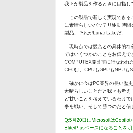
我々が製品を作るときに目指し
この製品で新しく実現できるこ
に素晴らしいバッテリ駆動時間
製品、それがLunar Lakeだ。
現時点では競合との具体的な差
ではいくつかのことをお伝えでき
COMPUTEX開幕前に行なわ
CEOは、CPUもGPUもNPUもS
確かに今はPC業界の長い歴史
素晴らしいことだと我々も考え
ど甘いことを考えているわけで
争を戦い、そして勝つのだと信
Q:
5月20日にMicrosoftはCopi
Elite/Plusベースになること