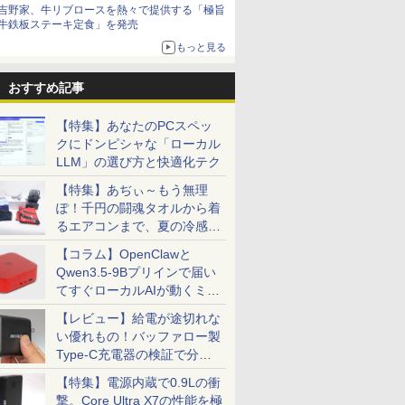
ボリュームアップ
吉野家、牛リブロースを熱々で提供する「極旨
牛鉄板ステーキ定食」を発売
もっと見る
おすすめ記事
【特集】あなたのPCスペッ
クにドンピシャな「ローカル
LLM」の選び方と快適化テク
【特集】あぢぃ～もう無理
ぽ！千円の闘魂タオルから着
るエアコンまで、夏の冷感グ
ッズ一挙紹介
【コラム】OpenClawと
Qwen3.5-9Bプリインで届い
てすぐローカルAIが動くミニ
PC「SER9 Pro」
【レビュー】給電が途切れな
い優れもの！バッファロー製
Type-C充電器の検証で分か
ったこと
【特集】電源内蔵で0.9Lの衝
撃。Core Ultra X7の性能を極