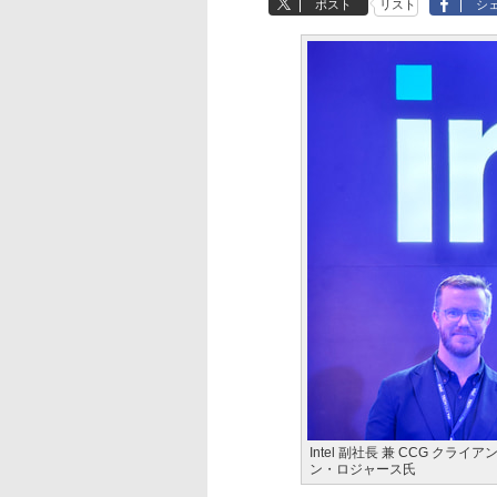
ポスト
リスト
シ
Intel 副社長 兼 CCG ク
ン・ロジャース氏