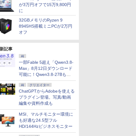
が3万円オフで15万9,800円
に
32GBメモリのRyzen 9
8945HS搭載ミニPCが2万円
オフ
新記事
AI
一部Fable 5超え「Qwen3.8-
Max」8月12日ダウンロード
可能に！Qwen3.8-27Bも順
次
AI
クリエイター
ChatGPTからAdobeを使える
プラグイン登場。写真/動画
編集や資料作成も
MSI、マルチモニター環境に
も好適な24.5型フル
HD/144Hzビジネスモニター