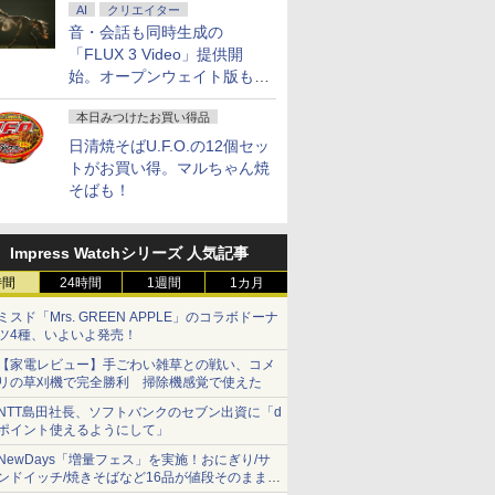
AI
クリエイター
音・会話も同時生成の
「FLUX 3 Video」提供開
始。オープンウェイト版も計
画
本日みつけたお買い得品
日清焼そばU.F.O.の12個セッ
トがお買い得。マルちゃん焼
そばも！
Impress Watchシリーズ 人気記事
時間
24時間
1週間
1カ月
ミスド「Mrs. GREEN APPLE」のコラボドーナ
ツ4種、いよいよ発売！
【家電レビュー】手ごわい雑草との戦い、コメ
リの草刈機で完全勝利 掃除機感覚で使えた
NTT島田社長、ソフトバンクのセブン出資に「d
ポイント使えるようにして」
NewDays「増量フェス」を実施！おにぎり/サ
ンドイッチ/焼きそばなど16品が値段そのままで