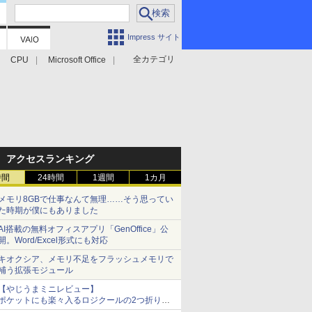
Impress サイト
全カテゴリ
CPU
Microsoft Office
アクセスランキング
時間
24時間
1週間
1カ月
メモリ8GBで仕事なんて無理……そう思ってい
た時期が僕にもありました
AI搭載の無料オフィスアプリ「GenOffice」公
開。Word/Excel形式にも対応
キオクシア、メモリ不足をフラッシュメモリで
補う拡張モジュール
【やじうまミニレビュー】
ポケットにも楽々入るロジクールの2つ折りマ
ウス「Mobi Fold」。その気になるギミックと