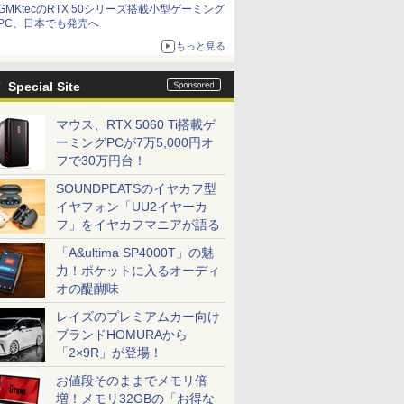
GMKtecのRTX 50シリーズ搭載小型ゲーミング
は？
PC、日本でも発売へ
もっと見る
Special Site
マウス、RTX 5060 Ti搭載ゲ
ーミングPCが7万5,000円オ
フで30万円台！
SOUNDPEATSのイヤカフ型
イヤフォン「UU2イヤーカ
フ」をイヤカフマニアが語る
「A&ultima SP4000T」の魅
力！ポケットに入るオーディ
オの醍醐味
レイズのプレミアムカー向け
ブランドHOMURAから
「2×9R」が登場！
お値段そのままでメモリ倍
増！メモリ32GBの「お得な