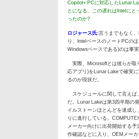
Copilot+ PCに対応したLun
とになる。この遅れはIntelに
ったのか?
ロジャース氏:
言うまでもなく、M
り、IntelベースのノートPCのほ
Windowsベースである)のは
実際、Microsoftとは彼らが取り組ん
応アプリ)をLunar Lake
るのが現状だ。
スケジュールに関して言えば、
だ。Lunar Lakeは第3四
イルストーンほとんどを達成し
りに進行している。COMPUT
メーカー向けに出荷開始する予
作確認などに入り、OEMメー