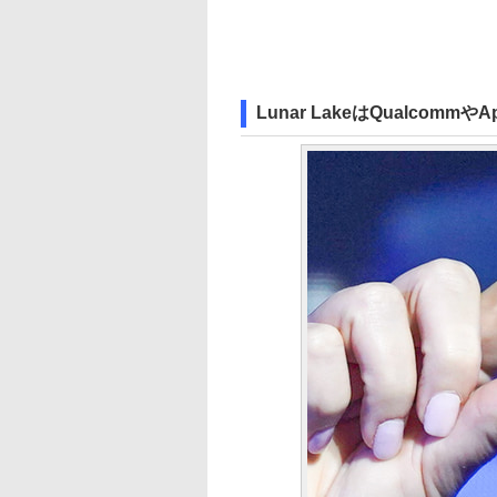
Lunar LakeはQualco