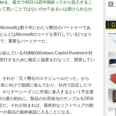
ar Lakeを、最大で40日+1四半期経ってから投入するこ
とって悪いことではないのか? あるいは避けられなか
icrosoftは数十年にわたり弊社のパートナーであ
とんどはMicrosoftのコードを実行している(つまり
事実で、重要なパートナーだ。
でいるAI体験(Windows Copilot Runtimeや対
で確実に実行するために幅広く協業を行なって、開発してい
それが「元々弊社のスケジュールだった」から
半期の発表に向けて順調に進んでおり、社内で設定したマ
、ホリデーシーズンに市場に参入するという予定通
EXの週の初めに、製品の出荷相当のサンプルをOEM
定だ。それが始まれば、最終的なソフトウェアの動
カーの製品の最終確認に入ることになる。