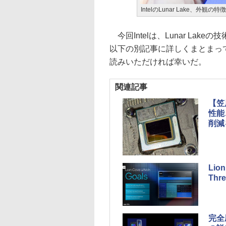
IntelのLunar Lake、
今回Intelは、Lunar La
以下の別記事に詳しくまとまっ
読みいただければ幸いだ。
関連記事
【笠
性能
削減
Lio
Th
完全