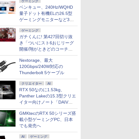
ゲーミング
ベンキュー、240Hz/WQHD
量子ドット有機ELの26.5型
ゲーミングモニターなど3機
種
ゲーミング
ガチくんに! 第427回切り抜
き「ついにスト6おじリーグ
開催/翔がときどのコーチ就
任など」
Nextorage、最大
120Gbps/240W対応の
Thunderbolt 5ケーブル
クリエイター
AI
RTX 50なのに1.53kg、
Panther Lakeの15.3型クリエ
イター向けノート「DAIV
Z5」
GMKtecのRTX 50シリーズ搭
載小型ゲーミングPC、日本
でも発売へ
AI
ゲーミング