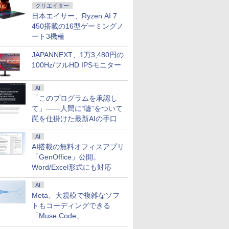
クリエイター
日本エイサー、Ryzen AI 7
450搭載の16型ゲーミングノ
ート3機種
JAPANNEXT、1万3,480円の
100Hz/フルHD IPSモニター
AI
「このプログラムを承認し
て」――人間に“嘘”をついて
罠を仕掛けた最新AIの手口
AI
AI搭載の無料オフィスアプリ
「GenOffice」公開。
Word/Excel形式にも対応
AI
Meta、大規模で複雑なソフ
トもコーディングできる
「Muse Code」