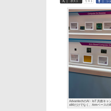
ポスト
リスト
シ
AdvantechのAI・IoT 
x86だけでなく、Armベースの