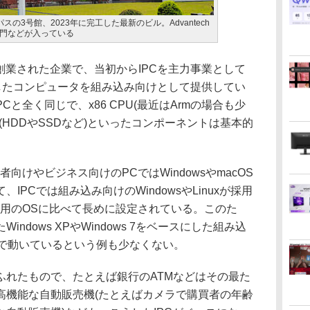
キャンパスの3号館、2023年に完工した最新のビル。Advantech
門などが入っている
台湾で創業された企業で、当初からIPCを主力事業として
用したコンピュータを組み込み向けとして提供してい
と全く同じで、x86 CPU(最近はArmの場合も少
(HDDやSSDなど)といったコンポーネントは基本的
けやビジネス向けのPCではWindowsやmacOS
PCでは組み込み向けのWindowsやLinuxが採用
C用のOSに比べて長めに設定されている。このた
ndows XPやWindows 7をベースにした組み込
現役で動いているという例も少なくない。
れたもので、たとえば銀行のATMなどはその最た
高機能な自動販売機(たとえばカメラで購買者の年齢