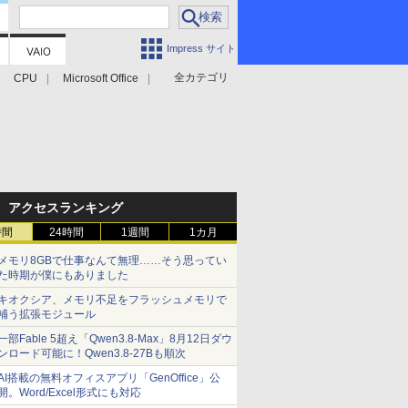
Impress サイト
全カテゴリ
CPU
Microsoft Office
アクセスランキング
時間
24時間
1週間
1カ月
メモリ8GBで仕事なんて無理……そう思ってい
た時期が僕にもありました
キオクシア、メモリ不足をフラッシュメモリで
補う拡張モジュール
一部Fable 5超え「Qwen3.8-Max」8月12日ダウ
ンロード可能に！Qwen3.8-27Bも順次
AI搭載の無料オフィスアプリ「GenOffice」公
開。Word/Excel形式にも対応