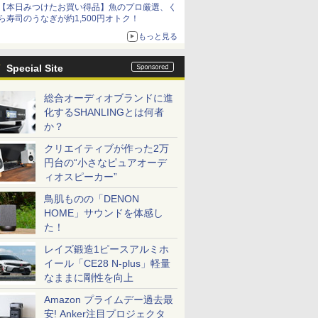
【本日みつけたお買い得品】魚のプロ厳選、く
ら寿司のうなぎが約1,500円オトク！
もっと見る
Special Site
総合オーディオブランドに進
化するSHANLINGとは何者
か？
クリエイティブが作った2万
円台の“小さなピュアオーデ
ィオスピーカー”
鳥肌ものの「DENON
HOME」サウンドを体感し
た！
レイズ鍛造1ピースアルミホ
イール「CE28 N-plus」軽量
なままに剛性を向上
Amazon プライムデー過去最
安! Anker注目プロジェクタ