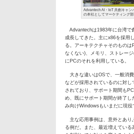
Advantech AI・IoT 共創
の本社としてマーケティング部
Advantechは1983年に
成長してきた。主にx86を採
る。アーキテクチャそのものはPC
なくない)、メモリ、ストレージ
にPCのそれを利用している。
大きな違いはOSで、一般消費者向
などが採用されているのに対して、I
されており、サポート期間もP
め、既にサポート期間が終了したWi
み向けWindowsもいまだに
主な応用事例は、意外とありふ
る例だ。また、最近増えている