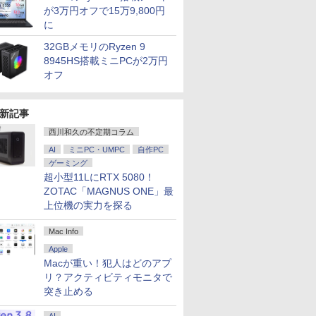
が3万円オフで15万9,800円
に
32GBメモリのRyzen 9
8945HS搭載ミニPCが2万円
オフ
新記事
西川和久の不定期コラム
AI
ミニPC・UMPC
自作PC
ゲーミング
超小型11LにRTX 5080！
ZOTAC「MAGNUS ONE」最
上位機の実力を探る
Mac Info
Apple
Macが重い！犯人はどのアプ
リ？アクティビティモニタで
突き止める