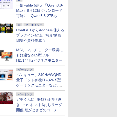
AI
一部Fable 5超え「Qwen3.8-
Max」8月12日ダウンロード
可能に！Qwen3.8-27Bも順
次
AI
クリエイター
ChatGPTからAdobeを使える
プラグイン登場。写真/動画
編集や資料作成も
MSI、マルチモニター環境に
も好適な24.5型フル
HD/144Hzビジネスモニター
ゲーミング
ベンキュー、240Hz/WQHD
量子ドット有機ELの26.5型
ゲーミングモニターなど3機
種
ゲーミング
ガチくんに! 第427回切り抜
き「ついにスト6おじリーグ
開催/翔がときどのコーチ就
任など」