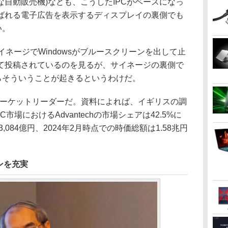
自動販売機)なども、こうしたIPCがベースになっ
ばれる電子広告を表示するディスプレイの裏側でも
い。
ネージでWindowsがブルースクリーンを出して止
て投稿されているのを見るが、サイネージの裏側で
らそういうことが起きるというわけだ。
Cのマーケットリーダーだ。資料によれば、イギリスの調
PC市場におけるAdvantechの市場シェアは42.5%に
,084億円、2024年2月時点での時価総額は1.58兆円
。
ンを充実