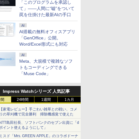
「このプログラムを承認し
て」――人間に“嘘”をついて
罠を仕掛けた最新AIの手口
AI
AI搭載の無料オフィスアプリ
「GenOffice」公開。
Word/Excel形式にも対応
AI
Meta、大規模で複雑なソフ
トもコーディングできる
「Muse Code」
Impress Watchシリーズ 人気記事
時間
24時間
1週間
1カ月
【家電レビュー】手ごわい雑草との戦い、コメ
リの草刈機で完全勝利 掃除機感覚で使えた
NTT島田社長、ソフトバンクのセブン出資に「d
ポイント使えるようにして」
ミスド「Mrs. GREEN APPLE」のコラボドーナ