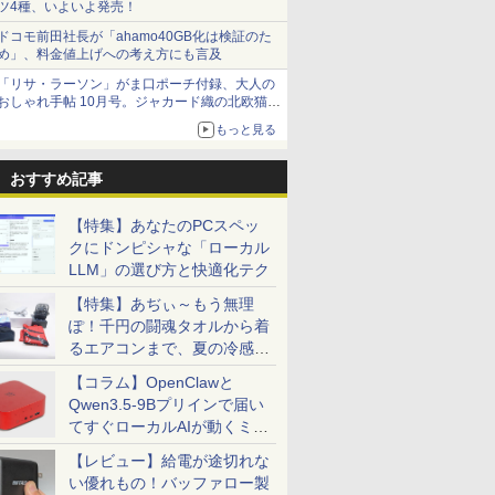
ツ4種、いよいよ発売！
ドコモ前田社長が「ahamo40GB化は検証のた
め」、料金値上げへの考え方にも言及
「リサ・ラーソン」がま口ポーチ付録、大人の
おしゃれ手帖 10月号。ジャカード織の北欧猫デ
ザイン
もっと見る
おすすめ記事
【特集】あなたのPCスペッ
クにドンピシャな「ローカル
LLM」の選び方と快適化テク
【特集】あぢぃ～もう無理
ぽ！千円の闘魂タオルから着
るエアコンまで、夏の冷感グ
ッズ一挙紹介
【コラム】OpenClawと
Qwen3.5-9Bプリインで届い
てすぐローカルAIが動くミニ
PC「SER9 Pro」
【レビュー】給電が途切れな
い優れもの！バッファロー製