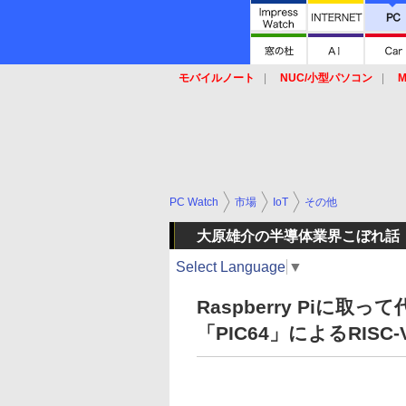
モバイルノート
NUC/小型パソコン
M
SSD
キーボード
マウス
PC Watch
市場
IoT
その他
大原雄介の半導体業界こぼれ話
Select Language
▼
Raspberry Piに
「PIC64」によるRISC