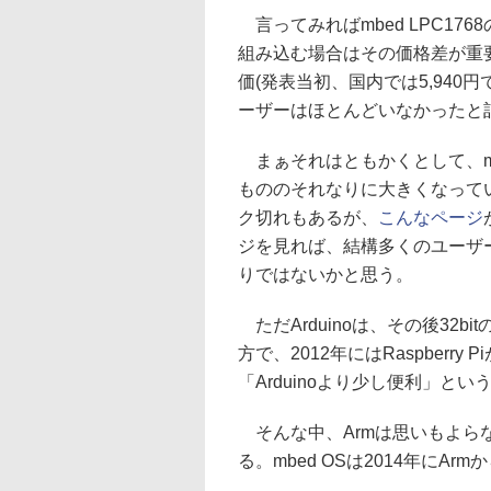
言ってみればmbed LPC1
組み込む場合はその価格差が重要に
価(発表当初、国内では5,940
ーザーはほとんどいなかったと
まぁそれはともかくとして、m
もののそれなりに大きくなって
ク切れもあるが、
こんなページ
ジを見れば、結構多くのユーザー
りではないかと思う。
ただArduinoは、その後32
方で、2012年にはRaspberr
「Arduinoより少し便利」と
そんな中、Armは思いもよらない
る。mbed OSは2014年にAr