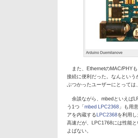
Arduino Duemilanove
また、EthernetのMAC/P
接続に便利だった。なんというか
ぶつかったユーザーにとっては、mb
余談ながら、mbedといえばLP
う1つ「
mbed LPC2368
」も用意
アを内蔵する
LPC2368
を利用し
高速だが、LPC1768には性
よばない。