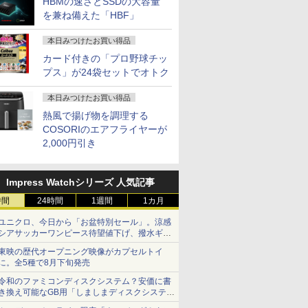
HBMの速さとSSDの大容量
を兼ね備えた「HBF」
本日みつけたお買い得品
カード付きの「プロ野球チッ
プス」が24袋セットでオトク
本日みつけたお買い得品
熱風で揚げ物を調理する
COSORIのエアフライヤーが
2,000円引き
Impress Watchシリーズ 人気記事
時間
24時間
1週間
1カ月
ユニクロ、今日から「お盆特別セール」。涼感
シアサッカーワンピース待望値下げ、撥水ギア
ショーツは1990円に
東映の歴代オープニング映像がカプセルトイ
に。全5種で8月下旬発売
令和のファミコンディスクシステム？安価に書
き換え可能なGB用「しましまディスクシステ
ム」