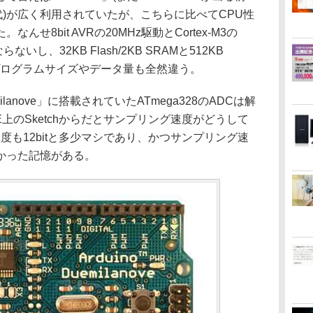
oveの時代)が広く利用されていたが、こちらに比べてCPU性
せ8bit AVRの20MHz駆動とCortex-M3の
いし、32KB Flash/2KB SRAMと512KB
扱えるプログラムサイズやデータ量も全然違う。
ilanove」に搭載されていたATmega328のADCは解
o IDE上のSketchからだとサンプリング速度がどうして
度も12bitと多少マシであり、かつサンプリング速
かった記憶がある。