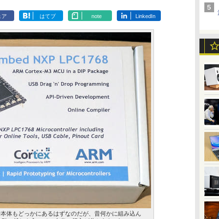
ェア
はてブ
note
LinkedIn
」。いや本体もどっかにあるはずなのだが、昔何かに組み込ん