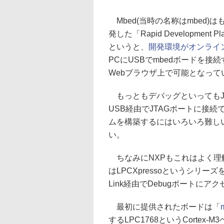
Mbed(当時の名称はmbed)は
発した「Rapid Developmen
というと、
開発環境がオンライ
PCにUSBでmbedボードを
Webブラウザ上で可能となって
もっともデバッグといってもJ
USB経由でJTAGポートに接
ムを構築するにはいろいろ難し
い。
ちなみにNXPもこれはよく理
はLPCXpressoというシリー
Link経由でDebugポートに
最初に提供されたボードは「
するLPC1768というCortex