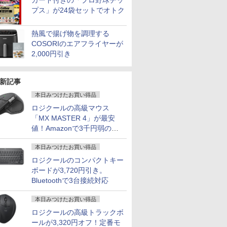
カード付きの「プロ野球チッ
プス」が24袋セットでオトク
熱風で揚げ物を調理する
COSORIのエアフライヤーが
2,000円引き
新記事
本日みつけたお買い得品
ロジクールの高級マウス
「MX MASTER 4」が最安
値！Amazonで3千円弱の割
引
本日みつけたお買い得品
ロジクールのコンパクトキー
ボードが3,720円引き。
Bluetoothで3台接続対応
本日みつけたお買い得品
ロジクールの高級トラックボ
ールが3,320円オフ！定番モ