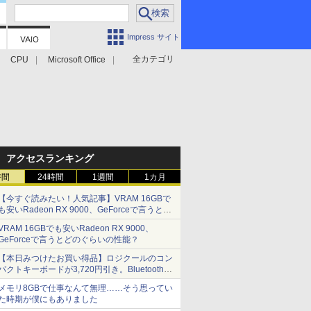
Impress サイト
全カテゴリ
CPU
Microsoft Office
アクセスランキング
時間
24時間
1週間
1カ月
【今すぐ読みたい！人気記事】VRAM 16GBで
も安いRadeon RX 9000、GeForceで言うとど
のぐらいの性能？ - PC Watch
VRAM 16GBでも安いRadeon RX 9000、
GeForceで言うとどのぐらいの性能？
【本日みつけたお買い得品】ロジクールのコン
パクトキーボードが3,720円引き。Bluetoothで3
台接続対応
メモリ8GBで仕事なんて無理……そう思ってい
た時期が僕にもありました