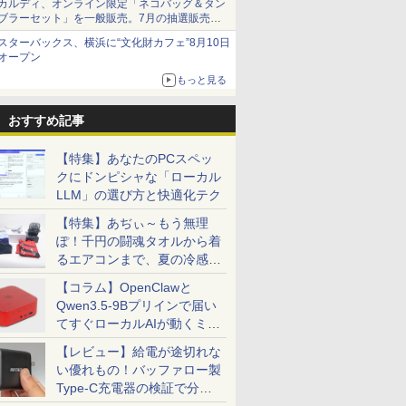
カルディ、オンライン限定「ネコバッグ＆タン
ブラーセット」を一般販売。7月の抽選販売の
当選無効分
スターバックス、横浜に“文化財カフェ”8月10日
オープン
もっと見る
おすすめ記事
【特集】あなたのPCスペッ
クにドンピシャな「ローカル
LLM」の選び方と快適化テク
【特集】あぢぃ～もう無理
ぽ！千円の闘魂タオルから着
るエアコンまで、夏の冷感グ
ッズ一挙紹介
【コラム】OpenClawと
Qwen3.5-9Bプリインで届い
てすぐローカルAIが動くミニ
PC「SER9 Pro」
【レビュー】給電が途切れな
い優れもの！バッファロー製
Type-C充電器の検証で分か