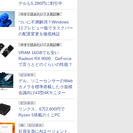
デルも5,280円に割引中
今すぐ読みたい！人気記事
ついに不満解消？Windows
11プレビュー版でタスクバー
の配置変更を徹底検証
今すぐ読みたい！人気記事
VRAM 16GBでも安い
Radeon RX 9000、GeForce
で言うとどのぐらいの性能？
ビジネス
デル、ソニーセンサーのWeb
カメラを標準搭載した小規模
会議向け43型4Kモニター
ビジネス
リンクス、6万2,800円で
Ryzen 5搭載のミニPC
AI
ビジネス
社員全員にAIエージェント、