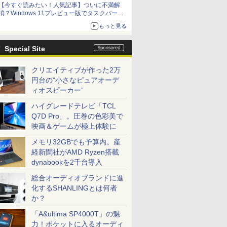
【今すぐ読みたい！人気記事】ついに不満解
消？Windows 11プレビュー版でタスクバーの
配置変更を徹底検証 - PC Watch
もっと見る
Special Site
クリエイティブが作った2万
円台の“小さなピュアオーデ
ィオスピーカー”
ハイグレードテレビ「TCL
Q7D Pro」。圧巻の色彩美で
映画＆ゲームが極上体験に
メモリ32GBでも予算内。産
経新聞社がAMD Ryzen搭載
dynabookを2千台導入
総合オーディオブランドに進
化するSHANLINGとは何者
か？
「A&ultima SP4000T」の魅
力！ポケットに入るオーディ