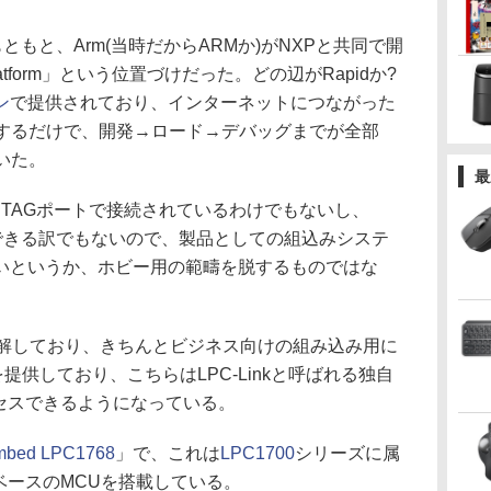
もともと、Arm(当時だからARMか)がNXPと共同で開
t Platform」という位置づけだった。どの辺がRapidか?
ン
で提供されており、インターネットにつながった
接続するだけで、開発→ロード→デバッグまでが全部
いた。
最
TAGポートで接続されているわけでもないし、
続できる訳でもないので、製品としての組込みシステ
いというか、ホビー用の範疇を脱するものではな
解しており、きちんとビジネス向けの組み込み用に
ズを提供しており、こちらはLPC-Linkと呼ばれる独自
アクセスできるようになっている。
mbed LPC1768
」で、これは
LPC1700
シリーズに属
-M3ベースのMCUを搭載している。