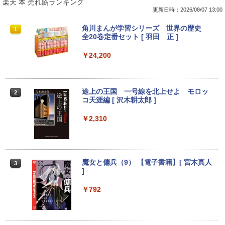
楽天 本 売れ筋ランキング
更新日時：2026/08/07 13:00
【楽天1位常連】【新品】 2026年最新モ
HP EliteDesk800 G4 SFF オフィス付き
DELL デル・テクノロジーズ Dell Pro 2
角川まんが学習シリーズ 世界の歴史
1
1
1
1
デル ノートパソコン パソコン JIS 日本
Corei5-8500 / メモリ16GB / HDD500GB
3.8 ディスプレイ E2425HM 【法人限
全20巻定番セット [ 羽田 正 ]
語キーボード 第14世代CPU搭載 Windo
windows11 Pro 中古 デスクトップパソ
定】【NE直】
ws11 第13世代CPU搭載 14.1/15.6インチ
コン オプション変更可能（ 32GB / 64G
￥24,200
ワイド液晶 フルHD cpu N95/N5095/N34
B / M.2 SSD 512GB~1TB Windows10 O
￥12,700
50 メモリ 8GB 12GB 16GB 32GB SSD
S 選択可能）
128GB 256GB 512GB 1TB USB3.0 初期
設定済
￥28,800
途上の王国 一号線を北上せよ モロッ
2
Yoothi 互換品 11.6インチ ASUS B1100
コ天涯編 [ 沢木耕太郎 ]
2
￥33,680
B1100F B1100FKA BR1100 BR1100C B
R1100F BR1100FKA B1100FKA-BP135
￥2,310
Mouse Computer MPro-S230【第11世
4XA B1100FKA-BP0402RA 対応 1366x7
2
代Core i5 11400/メモリ16GB(DDR4)/SS
68 HD IPS LED LCD ディスプレイ タッ
【マラソンP5倍/10%オフクーポン】中古
D256GB/Win11Pro/HDMI/DP/MousePr
チスクリーン タッチ機能付き液晶パネル
2
ノートパソコン HP ProBook 450 G7 第
o】【中古/送料無料】※沖縄・離島を除
修理交換用液晶タッチパネル ベゼル付き
10世代 Core i5 メモリ16GB SSD256GB
く
魔女と傭兵（9） 【電子書籍】[ 宮木真人
3
Bluetooth HDMI カメラ Wi-Fi 15.6イン
￥13,800
]
チ Windows 11 Pro 送料無料 保証付き
￥34,980
￥792
￥33,800
モニター 27インチ 144Hz FHD pcモニタ
3
【正規永久版Office付き】NiPoGi ミニp
ー フリッカーレス FullHD ブルーライト
3
c Intel N5030 最大3.1Hz mini pc Windo
カット ノングレア ディスプレイ HDMI 1