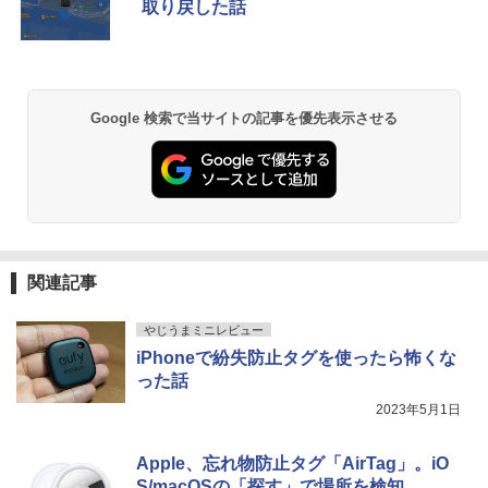
83 13.3型FHD(1920x1080)液晶 第11世
SSD256GB DVD Office2021 Windows1
き0830-1
取り戻した話
￥7,990
代Core i5/ 8GB / SSD256GB / Webカメ
1Pro DVI-D DisplayPort パソコン単体
￥250
￥1,112
￥770
ラ内蔵 / USB Type-C / HDMI / 無線LAN
￥14,800
Bluetooth / Win11 Pro搭載 /Office 202
￥21,800
4 H&B / Aランク
Anker Soundcore P31i ブラック
BRUCE WAYNE feat. Flo Milli, ATL Jacob
by Amazon 天然水 ラベルレス 500ml ×24本
異世界居酒屋「のぶ」(22) (角川コミックス・
￥38,500
Google 検索で当サイトの記事を優先表示させる
[Explicit]
富士山の天然水 バナジウム含有 水 ミネラル
エース)
ウォーター ペットボトル 静岡県産 500ミリリ
￥5,990
ットル (Smart Basic)
￥250
￥832
￥1,380
Anker Soundcore Liberty 5 ミッドナイトブ
On My Road (Stadium ver.)
ONE PIECE モノクロ版 115 (ジャンプコミッ
ラック
クスDIGITAL)
by Amazon 天然水ラベルレス 2L×9本
関連記事
￥250
￥14,990
￥594
￥1,117
やじうまミニレビュー
iPhoneで紛失防止タグを使ったら怖くな
った話
【2026年アップグレード版】AOKIMI ワイヤ
On My Road (Stadium ver.)
HUNTER×HUNTER モノクロ版 39 (ジャンプ
レスイヤホン bluetooth イヤホン V12 小型
コミックスDIGITAL)
by Amazon 炭酸水 ラベルレス 500ml ×24本
2023年5月1日
軽量 ブルートゥースHi-Fi 最大36時間再生 ぶ
強炭酸水 ペットボトル 500ミリリットル (Sm
￥250
るーとゅーす コードレス ENCノイズキャン
art Basic)
￥572
セリング 自動ペアリング Type-C充電 マイク
Apple、忘れ物防止タグ「AirTag」。iO
付き 防水 タッチ式音量調整 スポーツ/通勤/通
￥1,625
S/macOSの「探す」で場所を検知