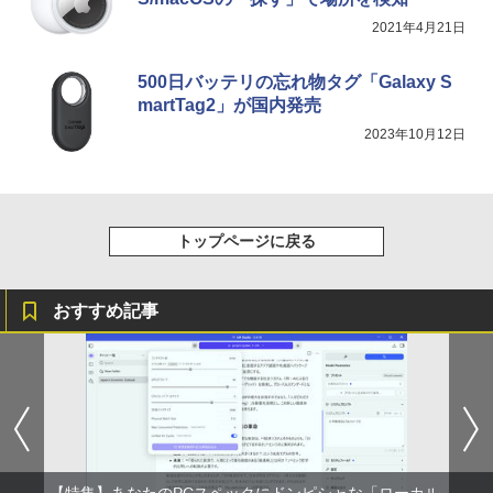
学/WEB会議(ホワイト)
2021年4月21日
BUGS LIFE
スーパーの裏でヤニ吸うふたり 9巻 (デジタル
￥1,964
版ビッグガンガンコミックス)
コカ・コーラ やかんの麦茶 from 爽健美茶 ラ
ベルレス 650mlPET×24本
￥250
500日バッテリの忘れ物タグ「Galaxy S
￥810
martTag2」が国内発売
Xiaomi シャオミ REDMI Buds 8 Lite ワイヤ
￥2,009
レスイヤホン Bluetooth 5.4 ノイズキャンセ
2023年10月12日
リング ANC 36時間再生
￥2,980
トップページに戻る
おすすめ記事