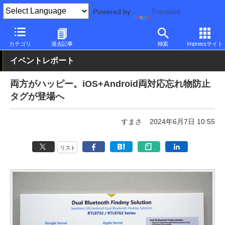
Powered by
Translate
PC Watch
イベント
COMPUTEX TAIPEI
2024
カテゴリ
過去記事
検索
Impressサイト
イベントレポート
両方がハッピー。iOS+Android両対応忘れ物防止
タグが登場へ
すまさ
2024年6月7日 10:55
リスト