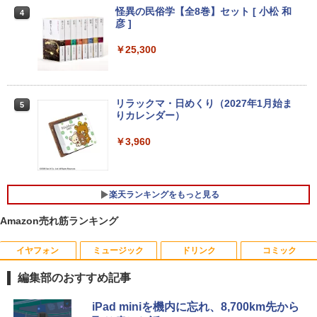
【★最大100%ポイント】【Office 2024
ws11 Pro 12GB+256GB SSD (4TB拡大
44hz pcモニター Adaptive-Sync ブラッ
怪異の民俗学【全8巻】セット [ 小松 和
3
4
H&B】【タッチパネル×360°回転】富士
可能) 4K 静音 高速熱放散 小型超軽量ミ
ク MAXZEN MJM27IC01 MJM27IC04-F
彦 ]
通 LIFEBOOK U9310/第10世代 Core i5/
ニパソコン豊富なインターフェース USB
144 マクスゼン
メモリ:8GB/M.2 NVMe:128GB/256GB/5
3.2/HDMI 2.0×2 高速2.4G/5GWi-Fi BT4.
￥25,300
12GB/1TB/Wi-fi/Bluetooth/13.3型/FHD/
2 省電力 小型パソコン
￥13,480
カメラ/USB-C/中古/ノートパソコン/タブ
レット/Windows11
￥39,980
リラックマ・日めくり（2027年1月始ま
5
￥35,800
＼本日限定500円値下げ／＼楽天1位！20
4
りカレンダー）
26年最新の超軽量超薄型／モバイルモニ
【ポイント10倍】美品 HP 400 G6 SF 9
ター 15.6インチ フルHD 4K 144Hz タッ
4
￥3,960
世代 Core i5 9500 メモリ8GB 16GB 32
チパネル バッテリー内蔵 無線接続 12モ
13.3インチ 良品 Lenovo ThinkPad X13
GB 新品M.2SSD256GB 512GB office付
デル選択 非光沢 IPSパネル Type-C HDM
4
Gen2 Type-20XJ フルHD / Windows11/
き デスクトップパソコン 中古パソコン P
I 軽量 薄型 リモートワーク ディスプレイ
高性能 AMD Ryzen 5-5650u/ 16GB/ 爆
C Windows11 pro Win11 3画面 PC 800
持ち運び ポータブルモニター
速NVMe式256GB-SSD/ カメラ/ 無線Wi-
600 G5 G4 モニタ セット オフィス 2024
楽天ランキングをもっと見る
Fi6/ Office付き/ Win11【中古ノートパソ
搭載 選択可 8世代 10世代 DELL 1311a
￥12,480
コン 中古パソコン 中古PC】税込送料無
Amazon売れ筋ランキング
料 あす楽対応 当日発送
￥35,860
イヤフォン
ミュージック
ドリンク
コミック
￥34,990
Dell Technologies P2422H プロフェッ
5
ショナルシリーズ 23.8インチワイドモニ
編集部のおすすめ記事
【中古】富士通 ESPRIMO D588 整備済
タ / 1920×1080 / HDMI、VGA、Display
5
み品 第9世代 Intel Core i3-9100 / Core i
Port / ブラック（スタンド一部:シルバ
Anker Soundcore P40i オフホワイト
BRUCE WAYNE feat. Flo Milli, ATL Jacob
【Amazon.co.jp限定】 い・ろ・は・す 2L P
薬屋のひとりごと 17巻 (デジタル版ビッグガ
iPad miniを機内に忘れ、8,700km先から
【中古】【極軽極薄】東芝 dynabook G
5-9500 デスクトップPC メモリ8GB M.2
ー）中古モニター 送料無料 3か月保証付
5
[Explicit]
ET ラベルレス ×8本
ンガンコミックス)