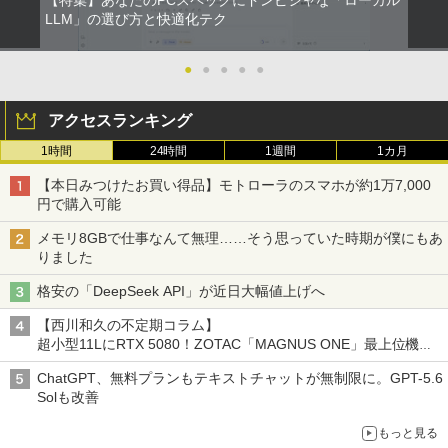
【特集】あなたのPCスペックにドンピシャな「ローカル
LLM」の選び方と快適化テク
●
●
●
●
●
アクセスランキング
1時間
24時間
1週間
1カ月
【本日みつけたお買い得品】モトローラのスマホが約1万7,000
円で購入可能
メモリ8GBで仕事なんて無理……そう思っていた時期が僕にもあ
りました
格安の「DeepSeek API」が近日大幅値上げへ
【西川和久の不定期コラム】
超小型11LにRTX 5080！ZOTAC「MAGNUS ONE」最上位機の
実力を探る
ChatGPT、無料プランもテキストチャットが無制限に。GPT-5.6
Solも改善
もっと見る