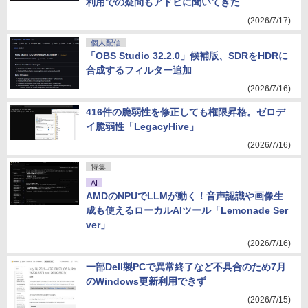
利用での疑問もアドビに聞いてきた
(2026/7/17)
個人配信
「OBS Studio 32.2.0」候補版、SDRをHDRに
合成するフィルター追加
(2026/7/16)
416件の脆弱性を修正しても権限昇格。ゼロデ
イ脆弱性「LegacyHive」
(2026/7/16)
特集
AI
AMDのNPUでLLMが動く！音声認識や画像生
成も使えるローカルAIツール「Lemonade Ser
ver」
(2026/7/16)
一部Dell製PCで異常終了など不具合のため7月
のWindows更新利用できず
(2026/7/15)