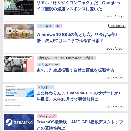
リアル「ほんやくコンニャク」だ！Googleラ
イブ翻訳の爆速レスポンスに驚いた
(2026/6/27)
ビジネス
AI
Windows 10 ESUの落とし穴。料金は毎年2
倍、法人PCはいつまで延命すべき？
(2026/6/26)
簡単なのにすごい! Photoshop 1分講座
クリエイター
進化した生成拡張で自然に画像を拡張する
(2026/6/26)
ビジネス
まだ終わらんよ！Windows 10のサポートが1
年延長。来年10月まで実質無料に
(2026/6/25)
ゲーミング
SteamOS最新版、AMD GPU搭載デスクトップ
との互換性向上