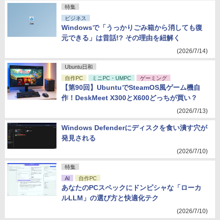
特集
ビジネス
Windowsで「うっかりごみ箱から消しても復
元できる」は昔話!? その理由を紐解く
(2026/7/14)
Ubuntu日和
自作PC
ミニPC・UMPC
ゲーミング
【第90回】UbuntuでSteamOS風ゲーム機自
作！DeskMeet X300とX600どっちが買い？
(2026/7/13)
Windows Defenderにディスクを食い潰す穴が
発見される
(2026/7/10)
特集
AI
自作PC
あなたのPCスペックにドンピシャな「ローカ
ルLLM」の選び方と快適化テク
(2026/7/10)