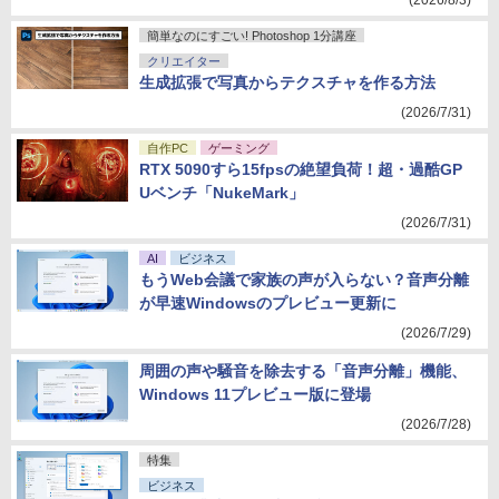
(2026/8/3)
簡単なのにすごい! Photoshop 1分講座
クリエイター
生成拡張で写真からテクスチャを作る方法
(2026/7/31)
自作PC
ゲーミング
RTX 5090すら15fpsの絶望負荷！超・過酷GP
Uベンチ「NukeMark」
(2026/7/31)
AI
ビジネス
もうWeb会議で家族の声が入らない？音声分離
が早速Windowsのプレビュー更新に
(2026/7/29)
周囲の声や騒音を除去する「音声分離」機能、
Windows 11プレビュー版に登場
(2026/7/28)
特集
ビジネス