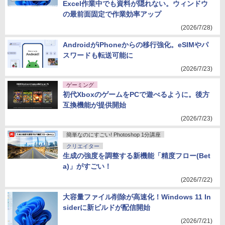
Excel作業中でも資料が隠れない。ウィンドウ
の最前面固定で作業効率アップ
(2026/7/28)
AndroidがiPhoneからの移行強化。eSIMやパ
スワードも転送可能に
(2026/7/23)
ゲーミング
初代XboxのゲームをPCで遊べるように。後方
互換機能が提供開始
(2026/7/23)
簡単なのにすごい! Photoshop 1分講座
クリエイター
生成の強度を調整する新機能「精度フロー(Bet
a)」がすごい！
(2026/7/22)
大容量ファイル削除が高速化！Windows 11 In
siderに新ビルドが配信開始
(2026/7/21)