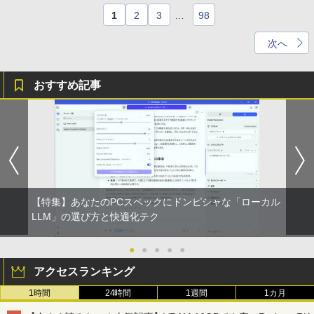
1
2
3
…
98
次へ
おすすめ記事
【特集】あなたのPCスペックにドンピシャな「ローカル
LLM」の選び方と快適化テク
●
●
●
●
●
アクセスランキング
1時間
24時間
1週間
1カ月