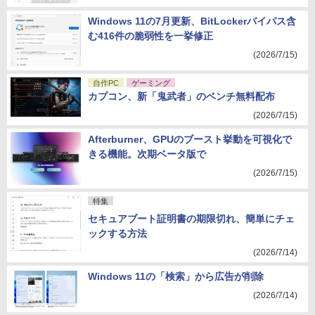
Windows 11の7月更新、BitLockerバイパス含
む416件の脆弱性を一挙修正
(2026/7/15)
自作PC
ゲーミング
カプコン、新「鬼武者」のベンチ無料配布
(2026/7/15)
Afterburner、GPUのブースト挙動を可視化で
きる機能。次期ベータ版で
(2026/7/15)
特集
セキュアブート証明書の期限切れ、簡単にチェ
ックする方法
(2026/7/14)
Windows 11の「検索」から広告が削除
(2026/7/14)