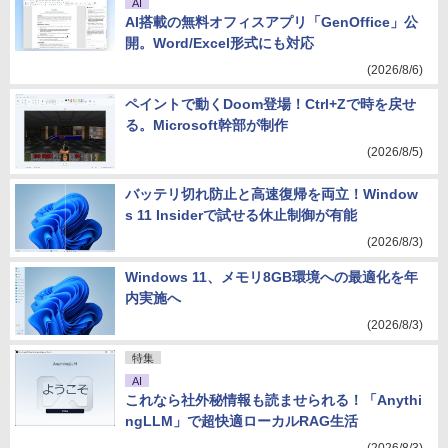
AI
AI搭載の無料オフィスアプリ「GenOffice」公
開。Word/Excel形式にも対応
(2026/8/6)
ペイントで動くDoom登場！Ctrl+Zで時を戻せ
る。Microsoft幹部が制作
(2026/8/5)
バッテリ切れ防止と高速復帰を両立！Window
s 11 Insiderで試せる休止制御が有能
(2026/8/3)
Windows 11、メモリ8GB環境への最適化を年
内実施へ
(2026/8/3)
特集
AI
これなら社外秘情報も読ませられる！「Anythi
ngLLM」で超快適ローカルRAG生活