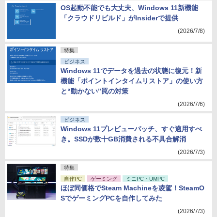
OS起動不能でも大丈夫、Windows 11新機能
「クラウドリビルド」がInsiderで提供
(2026/7/8)
特集
ビジネス
Windows 11でデータを過去の状態に復元！新
機能「ポイントインタイムリストア」の使い方
と“動かない”罠の対策
(2026/7/6)
ビジネス
Windows 11プレビューパッチ、すぐ適用すべ
き。SSDが数十GB消費される不具合解消
(2026/7/3)
特集
自作PC
ゲーミング
ミニPC・UMPC
ほぼ同価格でSteam Machineを凌駕！SteamO
SでゲーミングPCを自作してみた
(2026/7/3)