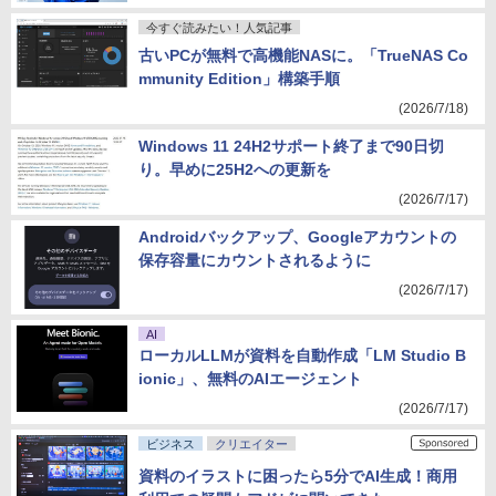
今すぐ読みたい！人気記事
古いPCが無料で高機能NASに。「TrueNAS Co
mmunity Edition」構築手順
(2026/7/18)
Windows 11 24H2サポート終了まで90日切
り。早めに25H2への更新を
(2026/7/17)
Androidバックアップ、Googleアカウントの
保存容量にカウントされるように
(2026/7/17)
AI
ローカルLLMが資料を自動作成「LM Studio B
ionic」、無料のAIエージェント
(2026/7/17)
ビジネス
クリエイター
資料のイラストに困ったら5分でAI生成！商用