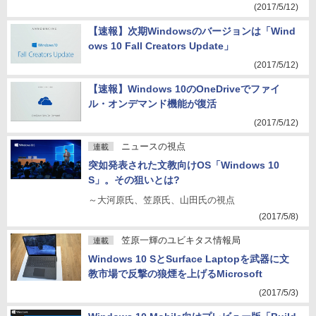
(2017/5/12)
【速報】次期Windowsのバージョンは「Wind
ows 10 Fall Creators Update」
(2017/5/12)
【速報】Windows 10のOneDriveでファイ
ル・オンデマンド機能が復活
(2017/5/12)
ニュースの視点
連載
突如発表された文教向けOS「Windows 10
S」。その狙いとは?
～大河原氏、笠原氏、山田氏の視点
(2017/5/8)
笠原一輝のユビキタス情報局
連載
Windows 10 SとSurface Laptopを武器に文
教市場で反撃の狼煙を上げるMicrosoft
(2017/5/3)