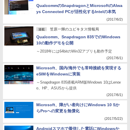
QualcommのSnapdragonとMicrosoftのAlwa
ys Connected PCが活性化するIntelの本気
(2017/6/2)
笠原一輝のユビキタス情報局
連載
Qualcomm、Snapdragon 835でのWindows
10の動作デモを公開
～2018年には64bitのWin32アプリも動作予定
(2017/6/1)
Microsoft、国内/海外でも常時接続を実現する
eSIMをWindowsに実装
～Snapdragon 835搭載ARM版Windows 10はLenov
o、HP、ASUSから提供
(2017/6/1)
Microsoft、障がい者向けにWindows 10 Sか
らProへの変更を無償化
(2017/5/22)
Androidスマホで着信した電話にWindowsか