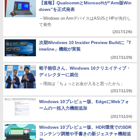
【速報】QualcommとMicrosoftが“Arm版Win
dows”を正式発表
～Windows on ArmデバイスはASUSとHPが先行し
て発売
(2017/12/6)
次期Windows 10 Insider Preview Buildに「T
imeline」機能が実装
(2017/11/29)
蛭子能収さん、Windows 10クリエイティブ・
ディレクターに就任
～理由は「ちょっとお金が入ると思ったから」
(2017/11/28)
Windows 10プレビュー版、EdgeにWebフォ
ームの一括入力機能追加
(2017/11/24)
Windows 10プレビュー版、HDR環境でのSDR
コンテンツ調整や手書きの新ジェスチャ機能追