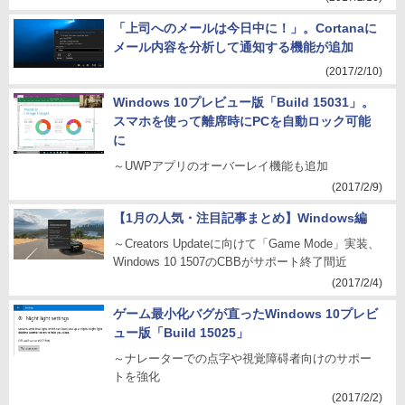
「上司へのメールは今日中に！」。Cortanaに
メール内容を分析して通知する機能が追加
(2017/2/10)
Windows 10プレビュー版「Build 15031」。
スマホを使って離席時にPCを自動ロック可能
に
～UWPアプリのオーバーレイ機能も追加
(2017/2/9)
【1月の人気・注目記事まとめ】Windows編
～Creators Updateに向けて「Game Mode」実装、
Windows 10 1507のCBBがサポート終了間近
(2017/2/4)
ゲーム最小化バグが直ったWindows 10プレビ
ュー版「Build 15025」
～ナレーターでの点字や視覚障碍者向けのサポー
トを強化
(2017/2/2)