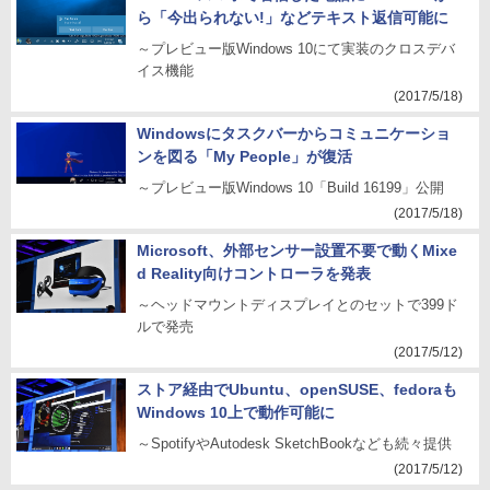
ら「今出られない!」などテキスト返信可能に
～プレビュー版Windows 10にて実装のクロスデバ
イス機能
(2017/5/18)
Windowsにタスクバーからコミュニケーショ
ンを図る「My People」が復活
～プレビュー版Windows 10「Build 16199」公開
(2017/5/18)
Microsoft、外部センサー設置不要で動くMixe
d Reality向けコントローラを発表
～ヘッドマウントディスプレイとのセットで399ド
ルで発売
(2017/5/12)
ストア経由でUbuntu、openSUSE、fedoraも
Windows 10上で動作可能に
～SpotifyやAutodesk SketchBookなども続々提供
(2017/5/12)