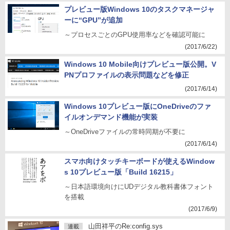
プレビュー版Windows 10のタスクマネージャ
ーに“GPU”が追加
～プロセスごとのGPU使用率などを確認可能に
(2017/6/22)
Windows 10 Mobile向けプレビュー版公開。V
PNプロファイルの表示問題などを修正
(2017/6/14)
Windows 10プレビュー版にOneDriveのファ
イルオンデマンド機能が実装
～OneDriveファイルの常時同期が不要に
(2017/6/14)
スマホ向けタッチキーボードが使えるWindow
s 10プレビュー版「Build 16215」
～日本語環境向けにUDデジタル教科書体フォント
を搭載
(2017/6/9)
山田祥平のRe:config.sys
連載