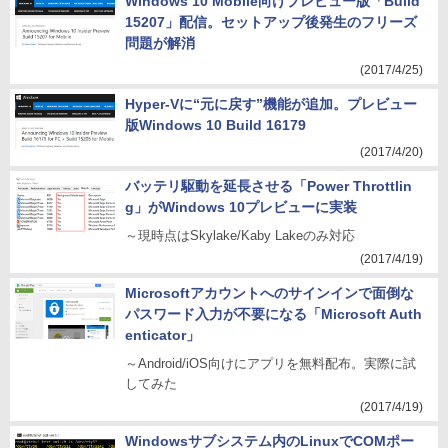
Windows 10 Mobile向けプレビュー版「Build
15207」配信。セットアップ後発生のフリーズ
問題が解消
(2017/4/25)
Hyper-Vに“元に戻す”機能が追加。プレビュー
版Windows 10 Build 16179
(2017/4/20)
バッテリ駆動を延長させる「Power Throttlin
g」がWindows 10プレビューに実装
～現時点はSkylake/Kaby Lakeのみ対応
(2017/4/19)
Microsoftアカウントへのサインインで面倒な
パスワード入力が不要になる「Microsoft Auth
enticator」
～Android/iOS向けにアプリを無料配布。実際に試
してみた
(2017/4/19)
Windowsサブシステム内のLinuxでCOMポー