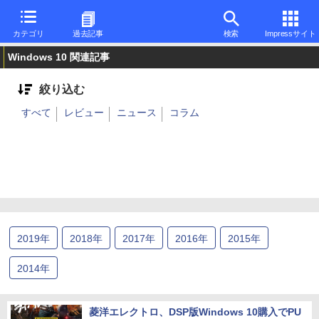
カテゴリ
過去記事
検索
Impressサイト
Windows 10 関連記事
絞り込む
すべて
レビュー
ニュース
コラム
2019
年
2018
年
2017
年
2016
年
2015
年
2014
年
菱洋エレクトロ、DSP版Windows 10購入でPU