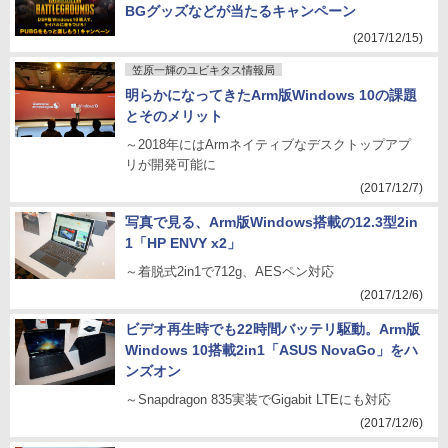
BGグッズなどが当たるキャンペーン
(2017/12/15)
笠原一輝のユビキタス情報局
明らかになってきたArm版Windows 10の課題
とそのメリット
～2018年にはArmネイティブなデスクトップアプ
リが開発可能に
(2017/12/7)
写真で見る、Arm版Windows搭載の12.3型2in
1「HP ENVY x2」
～着脱式2in1で712g、AESペン対応
(2017/12/6)
ビデオ再生時でも22時間バッテリ駆動。Arm版
Windows 10搭載2in1「ASUS NovaGo」をハ
ンズオン
～Snapdragon 835実装でGigabit LTEにも対応
(2017/12/6)