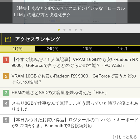
【特集】あなたのPCスペックにドンピシャな「ローカル
LLM」の選び方と快適化テク
●
●
●
●
●
アクセスランキング
1時間
24時間
1週間
1カ月
【今すぐ読みたい！人気記事】VRAM 16GBでも安いRadeon RX
9000、GeForceで言うとどのぐらいの性能？ - PC Watch
VRAM 16GBでも安いRadeon RX 9000、GeForceで言うとどの
ぐらいの性能？
HBMの速さとSSDの大容量を兼ね備えた「HBF」
メモリ8GBで仕事なんて無理……そう思っていた時期が僕にもあ
りました
【本日みつけたお買い得品】ロジクールのコンパクトキーボード
が3,720円引き。Bluetoothで3台接続対応
もっと見る