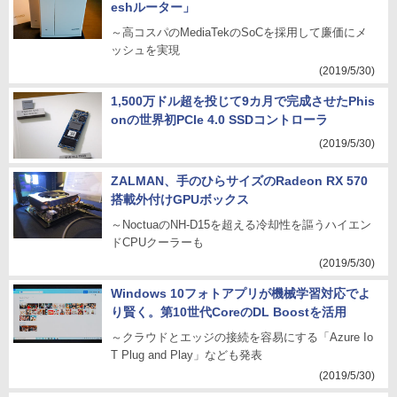
eshルーター」
～高コスパのMediaTekのSoCを採用して廉価にメ
ッシュを実現
(2019/5/30)
1,500万ドル超を投じて9カ月で完成させたPhis
onの世界初PCIe 4.0 SSDコントローラ
(2019/5/30)
ZALMAN、手のひらサイズのRadeon RX 570
搭載外付けGPUボックス
～NoctuaのNH-D15を超える冷却性を謳うハイエン
ドCPUクーラーも
(2019/5/30)
Windows 10フォトアプリが機械学習対応でよ
り賢く。第10世代CoreのDL Boostを活用
～クラウドとエッジの接続を容易にする「Azure Io
T Plug and Play」なども発表
(2019/5/30)