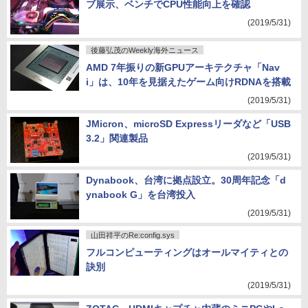
ブ展示、ベンチでCPU性能向上を確認
(2019/5/31)
後藤弘茂のWeekly海外ニュース
AMD 7年振りの新GPUアーキテクチャ「Nav
i」は、10年を見据えたゲーム向けRDNAを搭載
(2019/5/31)
JMicron、microSD Expressリーダなど「USB
3.2」関連製品
(2019/5/31)
Dynabook、台湾に拠点設立。30周年記念「d
ynabook G」を台湾投入
(2019/5/31)
山田祥平のRe:config.sys
フルコンピューティングはオールマイティとの
訣別
(2019/5/31)