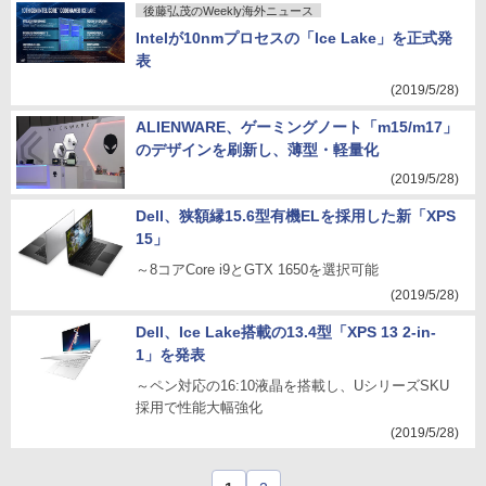
後藤弘茂のWeekly海外ニュース
Intelが10nmプロセスの「Ice Lake」を正式発
表
(2019/5/28)
ALIENWARE、ゲーミングノート「m15/m17」
のデザインを刷新し、薄型・軽量化
(2019/5/28)
Dell、狭額縁15.6型有機ELを採用した新「XPS
15」
～8コアCore i9とGTX 1650を選択可能
(2019/5/28)
Dell、Ice Lake搭載の13.4型「XPS 13 2-in-
1」を発表
～ペン対応の16:10液晶を搭載し、UシリーズSKU
採用で性能大幅強化
(2019/5/28)