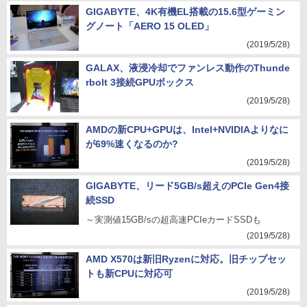
GIGABYTE、4K有機EL搭載の15.6型ゲーミン
グノート「AERO 15 OLED」
(2019/5/28)
GALAX、液浸冷却でファンレス動作のThunde
rbolt 3接続GPUボックス
(2019/5/28)
AMDの新CPU+GPUは、Intel+NVIDIAよりなに
が69%速くなるのか?
(2019/5/28)
GIGABYTE、リード5GB/s超えのPCIe Gen4接
続SSD
～実測値15GB/sの超高速PCIeカードSSDも
(2019/5/28)
AMD X570は新旧Ryzenに対応。旧チップセッ
トも新CPUに対応可
(2019/5/28)