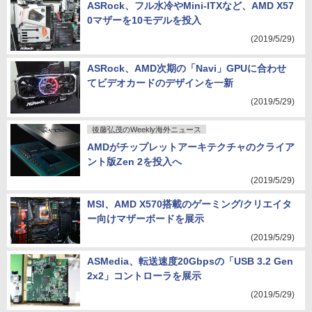
ASRock、フル水冷やMini-ITXなど、AMD X57
0マザーを10モデルを投入
(2019/5/29)
ASRock、AMD次期の「Navi」GPUに合わせ
てビデオカードのデザインを一新
(2019/5/29)
後藤弘茂のWeekly海外ニュース
AMDがチップレットアーキテクチャのクライア
ント版Zen 2を投入へ
(2019/5/29)
MSI、AMD X570搭載のゲーミング/クリエイタ
ー向けマザーボードを展示
(2019/5/29)
ASMedia、転送速度20Gbpsの「USB 3.2 Gen
2x2」コントローラを展示
(2019/5/29)