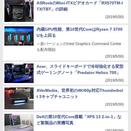
ASRockのMini-ITXビデオカード「RX570TM-I
TX/TBT」の詳細
(2019/5/30)
内蔵GPU性能、第10世代CoreはRyzen 7 3700
Uを上回る
～新バージョンのIntel Graphics Command Center
も配布開始
(2019/5/30)
Acer、スライドキーボードで冷却強化する変型
式ゲーミングノート「Predator Helios 700」
(2019/5/30)
AVerMedia、世界初の4K/60p対応Thunderbol
t 3キャプチャユニット
(2019/5/30)
Dellの第10世代Core搭載「XPS 13 2-in-1」な
ど新製品の実機写真
(2019/5/30)