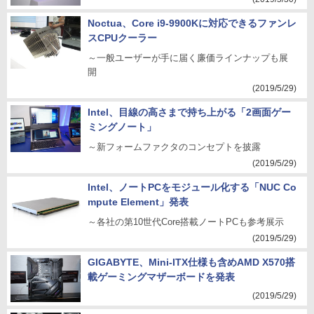
Noctua、Core i9-9900Kに対応できるファンレ
スCPUクーラー
～一般ユーザーが手に届く廉価ラインナップも展
開
(2019/5/29)
Intel、目線の高さまで持ち上がる「2画面ゲー
ミングノート」
～新フォームファクタのコンセプトを披露
(2019/5/29)
Intel、ノートPCをモジュール化する「NUC Co
mpute Element」発表
～各社の第10世代Core搭載ノートPCも参考展示
(2019/5/29)
GIGABYTE、Mini-ITX仕様も含めAMD X570搭
載ゲーミングマザーボードを発表
(2019/5/29)