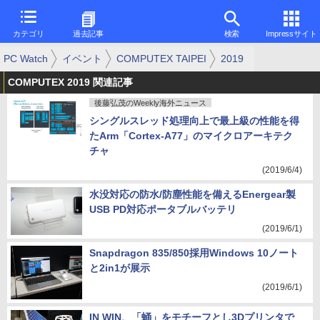
カテゴリ
過去記事
検索
Impressサイト
PC Watch
イベント
COMPUTEX TAIPEI
2019
COMPUTEX 2019 関連記事
後藤弘茂のWeekly海外ニュース
シングルスレッド処理向上で最上級の性能を得
たArm「Cortex-A77」のマイクロアーキテク
チャ
(2019/6/4)
水没対応の防水/防塵性能を備えるEnergear製
USB PD対応ポータブルバッテリ
(2019/6/1)
Snapdragon 835/850採用Windows 10ノート
と2in1が展示
(2019/6/1)
IN WIN、「蛹」をモチーフとし3Dプリンタで