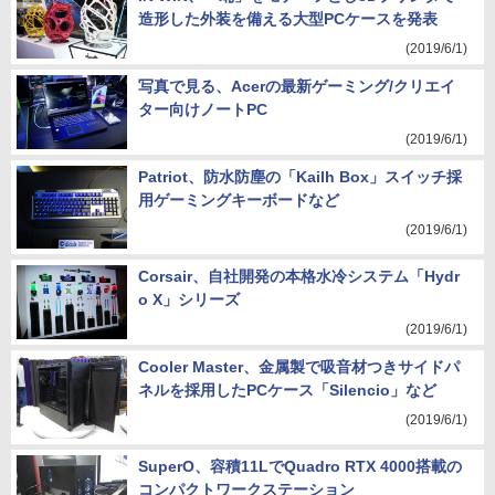
造形した外装を備える大型PCケースを発表
(2019/6/1)
写真で見る、Acerの最新ゲーミング/クリエイ
ター向けノートPC
(2019/6/1)
Patriot、防水防塵の「Kailh Box」スイッチ採
用ゲーミングキーボードなど
(2019/6/1)
Corsair、自社開発の本格水冷システム「Hydr
o X」シリーズ
(2019/6/1)
Cooler Master、金属製で吸音材つきサイドパ
ネルを採用したPCケース「Silencio」など
(2019/6/1)
SuperO、容積11LでQuadro RTX 4000搭載の
コンパクトワークステーション