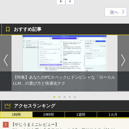
1
2
次へ
おすすめ記事
【特集】あなたのPCスペックにドンピシャな「ローカル
LLM」の選び方と快適化テク
●
●
●
●
●
アクセスランキング
1時間
24時間
1週間
1カ月
【やじうまミニレビュー】