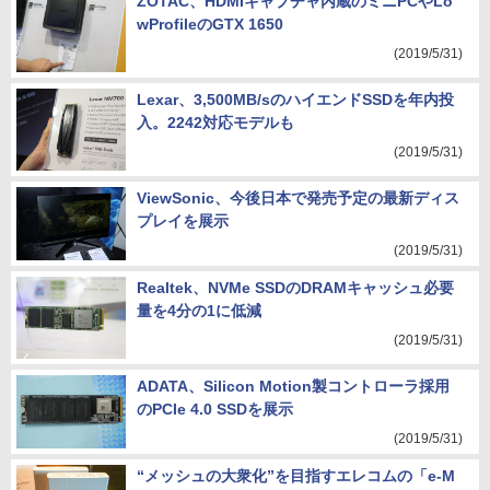
ZOTAC、HDMIキャプチャ内蔵のミニPCやLo
wProfileのGTX 1650
(2019/5/31)
Lexar、3,500MB/sのハイエンドSSDを年内投
入。2242対応モデルも
(2019/5/31)
ViewSonic、今後日本で発売予定の最新ディス
プレイを展示
(2019/5/31)
Realtek、NVMe SSDのDRAMキャッシュ必要
量を4分の1に低減
(2019/5/31)
ADATA、Silicon Motion製コントローラ採用
のPCIe 4.0 SSDを展示
(2019/5/31)
“メッシュの大衆化”を目指すエレコムの「e-M