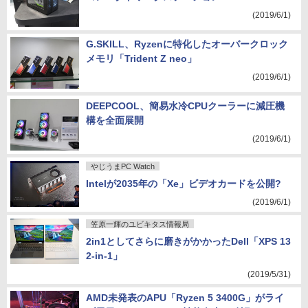
(2019/6/1)
G.SKILL、Ryzenに特化したオーバークロック
メモリ「Trident Z neo」
(2019/6/1)
DEEPCOOL、簡易水冷CPUクーラーに減圧機
構を全面展開
(2019/6/1)
やじうまPC Watch
Intelが2035年の「Xe」ビデオカードを公開?
(2019/6/1)
笠原一輝のユビキタス情報局
2in1としてさらに磨きがかかったDell「XPS 13
2-in-1」
(2019/5/31)
AMD未発表のAPU「Ryzen 5 3400G」がライ