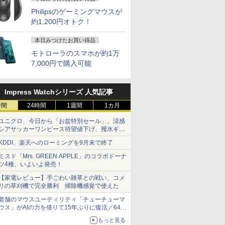
Philipsのゲーミングマウスが
約1,200円オトク！
本日みつけたお買い得品
モトローラのスマホが約1万
7,000円で購入可能
Impress Watchシリーズ 人気記事
時間
24時間
1週間
1カ月
ユニクロ、今日から「お盆特別セール」。涼感
シアサッカーワンピース待望値下げ、撥水ギア
ショーツは1990円に
KDDI、楽天へのローミングを9月末で終了
ミスド「Mrs. GREEN APPLE」のコラボドーナ
ツ4種、いよいよ発売！
【家電レビュー】手ごわい雑草との戦い、コメ
リの草刈機で完全勝利 掃除機感覚で使えた
老舗のマウスユーティリティ「チューチューマ
ウス」がAIの力を借りて15年ぶりに復活／64bit
化、Windows 10/11、「Chrome」も走り回
もっと見る
る。復活記念で2026年末まで500円