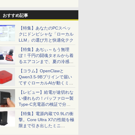
おすすめ記事
【特集】あなたのPCスペッ
クにドンピシャな「ローカル
LLM」の選び方と快適化テク
【特集】あぢぃ～もう無理
ぽ！千円の闘魂タオルから着
るエアコンまで、夏の冷感グ
ッズ一挙紹介
【コラム】OpenClawと
Qwen3.5-9Bプリインで届い
てすぐローカルAIが動くミニ
PC「SER9 Pro」
【レビュー】給電が途切れな
い優れもの！バッファロー製
Type-C充電器の検証で分か
ったこと
【特集】電源内蔵で0.9Lの衝
撃。Core Ultra X7の性能を極
限まで引き出したミニ
PC「GPD BOX」