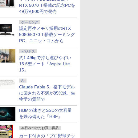
RTX 5070 Ti搭載の記念PCを
49万9,800円で発売
ゲーミング
認定再生メモリ採用のRTX
5080/5070 Ti搭載ゲーミング
PC、ユニットコムから
ビジネス
約1.49kgで持ち運びやすい
15.6型ノート「Aspire Lite
15」
AI
Claude Fable 5、格下モデル
に回される不満が85%減。生
物学の質問で
HBMの速さとSSDの大容量
を兼ね備えた「HBF」
本日みつけたお買い得品
カード付きの「プロ野球チッ