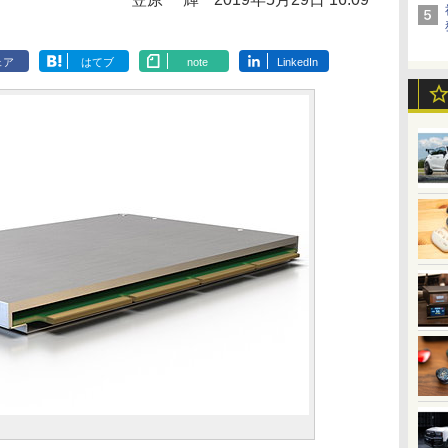
ェア
はてブ
note
LinkedIn