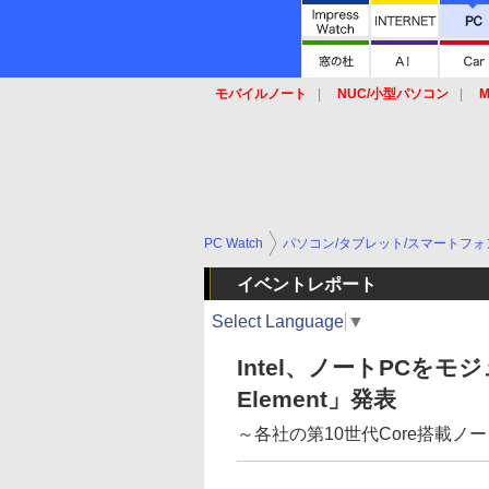
モバイルノート
NUC/小型パソコン
M
SSD
キーボード
マウス
PC Watch
パソコン/タブレット/スマートフォ
イベントレポート
Select Language
▼
Intel、ノートPCをモジ
Element」発表
～各社の第10世代Core搭載ノ