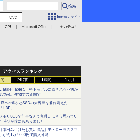
Impress サイト
全カテゴリ
CPU
Microsoft Office
アクセスランキング
時間
24時間
1週間
1カ月
Claude Fable 5、格下モデルに回される不満が
85%減。生物学の質問で
HBMの速さとSSDの大容量を兼ね備えた
「HBF」
メモリ8GBで仕事なんて無理……そう思ってい
た時期が僕にもありました
【本日みつけたお買い得品】モトローラのスマ
ホが約1万7,000円で購入可能