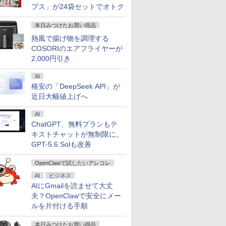
プス」が24袋セットでオトク
本日みつけたお買い得品
熱風で揚げ物を調理する
COSORIのエアフライヤーが
2,000円引き
AI
格安の「DeepSeek API」が
近日大幅値上げへ
AI
ChatGPT、無料プランもテ
キストチャットが無制限に。
GPT-5.6 Solも改善
OpenClawで試したいアレコレ
AI
ビジネス
AIにGmailを読ませて大丈
夫？OpenClawで安全にメー
ルを片付ける手順
本日みつけたお買い得品