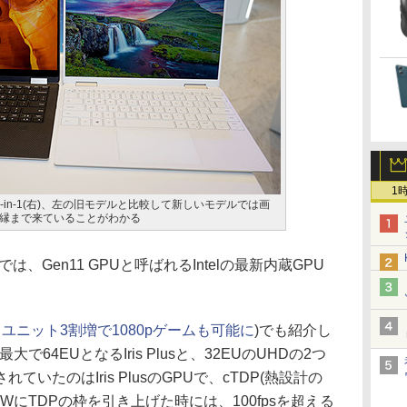
1
3 2-in-1(右)、左の旧モデルと比較して新しいモデルでは画
縁まで来ていることがわかる
、Gen11 GPUと呼ばれるIntelの最新内蔵GPU
。
PUは、ユニット3割増で1080pゲームも可能に
)でも紹介し
大で64EUとなるIris Plusと、32EUのUHDの2つ
いたのはIris PlusのGPUで、cTDP(熱設計の
WにTDPの枠を引き上げた時には、100fpsを超える