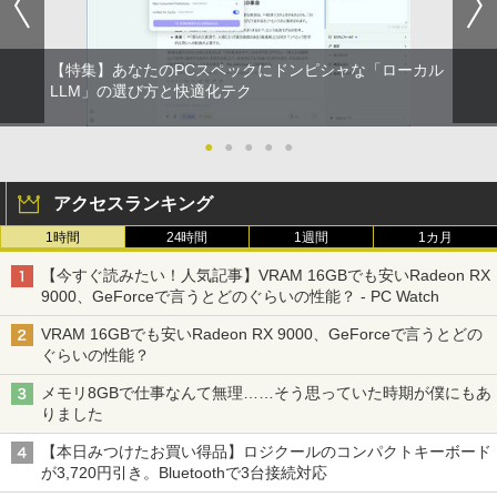
【特集】あなたのPCスペックにドンピシャな「ローカル
LLM」の選び方と快適化テク
●
●
●
●
●
アクセスランキング
1時間
24時間
1週間
1カ月
【今すぐ読みたい！人気記事】VRAM 16GBでも安いRadeon RX
9000、GeForceで言うとどのぐらいの性能？ - PC Watch
VRAM 16GBでも安いRadeon RX 9000、GeForceで言うとどの
ぐらいの性能？
メモリ8GBで仕事なんて無理……そう思っていた時期が僕にもあ
りました
【本日みつけたお買い得品】ロジクールのコンパクトキーボード
が3,720円引き。Bluetoothで3台接続対応