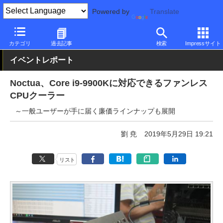
Powered by
Translate
PC Watch
イベント
COMPUTEX TAIPEI
2019
カテゴリ
過去記事
検索
Impressサイト
イベントレポート
Noctua、Core i9-9900Kに対応できるファンレス
CPUクーラー
～一般ユーザーが手に届く廉価ラインナップも展開
劉 尭
2019年5月29日 19:21
リスト