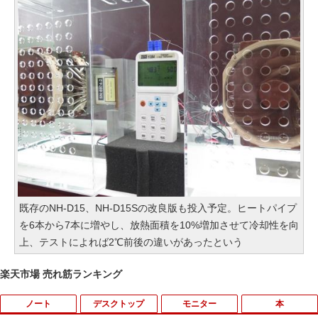
既存のNH-D15、NH-D15Sの改良版も投入予定。ヒートパイプ
を6本から7本に増やし、放熱面積を10%増加させて冷却性を向
上、テストによれば2℃前後の違いがあったという
楽天市場 売れ筋ランキング
ノート
デスクトップ
モニター
本