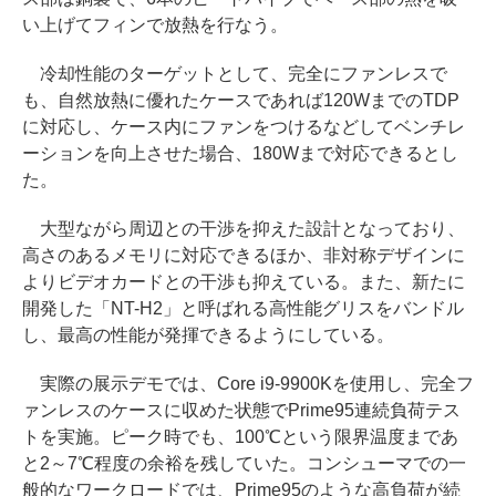
い上げてフィンで放熱を行なう。
冷却性能のターゲットとして、完全にファンレスで
も、自然放熱に優れたケースであれば120WまでのTDP
に対応し、ケース内にファンをつけるなどしてベンチレ
ーションを向上させた場合、180Wまで対応できるとし
た。
大型ながら周辺との干渉を抑えた設計となっており、
高さのあるメモリに対応できるほか、非対称デザインに
よりビデオカードとの干渉も抑えている。また、新たに
開発した「NT-H2」と呼ばれる高性能グリスをバンドル
し、最高の性能が発揮できるようにしている。
実際の展示デモでは、Core i9-9900Kを使用し、完全フ
ァンレスのケースに収めた状態でPrime95連続負荷テス
トを実施。ピーク時でも、100℃という限界温度まであ
と2～7℃程度の余裕を残していた。コンシューマでの一
般的なワークロードでは、Prime95のような高負荷が続