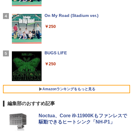
【期間限定破格金額！】新生活 新古品 W
3
in11搭載 パソコンノートパソコンoffice
￥6,980
[新品][全巻収納ダンボール本棚付]◆特典
4
付き 初心者向けノートPC 初期設定済 1
【2026年アップグレード版】AOKIMI ワイヤ
On My Road (Stadium ver.)
あり◆魔入りました!入間くん (1-49巻 最
5.6型 インテル高速CPU ランダムで発送
レスイヤホン bluetooth イヤホン V12 小型
新刊)[オリジナル缶バッジ付] 全巻セット
メモリ4GB～ 高速SSD1TB 最大 フルHD
軽量 ブルートゥースHi-Fi 最大36時間再生 ぶ
￥250
Webカメラ zoom 軽量薄型 無線 型番更
るーとゅーす コードレス ENCノイズキャン
￥30,906
【楽天1位 10.5/11インチ 小型 軽量】モ
4
新で在庫処分
セリング 自動ペアリング Type-C充電 マイク
バイルモニター 10.5インチ 11インチ フ
付き 防水 タッチ式音量調整 スポーツ/通勤/通
ルHD 1080P 100%sRGB 400cd/m? 光沢
学/WEB会議(ホワイト)
￥12,980
IPS パネル 色鮮やか 265g 超軽量 Type-
C対応 miniHDMI モニター 持ち運び サブ
BUGS LIFE
ちいかわ なんか小さくてかわいいやつ
5
￥1,964
ディスプレイ ミニPC対応 3年保証 EVICI
（7）なんか飛び出ていろいろ貼れるフォ
V
トアルバム付き特装版 （講談社キャラク
￥250
【★最大100%ポイント】【Windows11
ターズA） [ ナガノ ]
4
正式対応 × テンキー】富士通 LIFEBOO
￥10,999
Xiaomi シャオミ REDMI Buds 8 Lite ワイヤ
K A579/第8世代 Core i3/メモリ:4GB/8G
レスイヤホン Bluetooth 5.4 ノイズキャンセ
￥3,630
B/16GB/SSD:128GB/256GB/512GB/1T
リング ANC 36時間再生
B/DVD/Wi-fi/15.6型/Office/HDMI/USB3.
Amazonランキングをもっと見る
1/中古PC 中古ノートパソコン Windows
2026夏登場★Switch2ドック不要 モバイ
￥3,480
5
11
ル ゲーミングモニター 16インチ 144Hz /
編集部のおすすめ記事
120Hz /60Hz 2k 15.6インチ タッチパネ
￥18,800
ル 撥水加工ケース スタンド 非光沢 薄型
by Amazon 天然水 ラベルレス 500ml ×24本
薬屋のひとりごと 17巻 (デジタル版ビッグガ
軽量 VESA ポータブル ps5/Mac/switch/
Noctua、Core i9-11900Kもファンレスで
富士山の天然水 バナジウム含有 水 ミネラル
ンガンコミックス)
2対応 スピーカー内蔵 kksmart
駆動できるヒートシンク「NH-P1」
ウォーター ペットボトル 静岡県産 500ミリリ
ットル (Smart Basic)
￥770
中古ノートパソコン・ windows11 offic
￥11,999
5