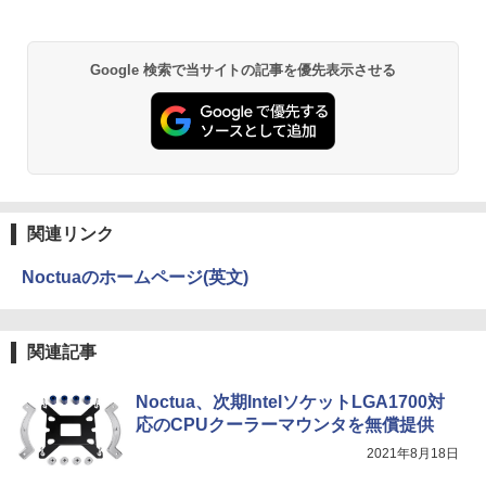
e付・整備済み品・富士通 LIFEBOOK U
￥1,380
938 超軽量ノートパソコン 13.3型FHD
第7世代 Core i5 / メモリ8GB / SSD256G
B / Webカメラ / 初期設定不要
異世界居酒屋「のぶ」(22) (角川コミックス・
Google 検索で当サイトの記事を優先表示させる
エース)
【Amazon.co.jp限定】 い・ろ・は・す 2L P
ET ラベルレス ×8本
￥22,800
￥832
￥1,112
ONE PIECE モノクロ版 115 (ジャンプコミッ
クスDIGITAL)
by Amazon 天然水ラベルレス 2L×9本
関連リンク
￥594
￥1,117
Noctuaのホームページ(英文)
HUNTER×HUNTER モノクロ版 39 (ジャンプ
関連記事
コミックスDIGITAL)
by Amazon 炭酸水 ラベルレス 500ml ×24本
強炭酸水 ペットボトル 500ミリリットル (Sm
art Basic)
￥572
Noctua、次期IntelソケットLGA1700対
応のCPUクーラーマウンタを無償提供
￥1,625
2021年8月18日
スーパーの裏でヤニ吸うふたり 9巻 (デジタル