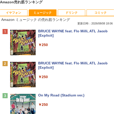
Amazon売れ筋ランキング
イヤフォン
ミュージック
ドリンク
コミック
【★最大100%ポイント】【Windows X
モニター台 ラック ヴィト 【玄関先迄納
宇宙兄弟（43） （モーニング KC） [
1
1
1
Amazon ミュージック の売れ筋ランキング
P 搭載】大手メーカー おまかせ ノートパ
品】 ニトリ
小山 宙哉 ]
ソコン/Celeron Core2/メモリ:4GB/SSD:
更新日時：2026/08/08 18:06
128GB/15.6インチ 大画面/DVD/新品 マ
￥1,790
￥891
Anker Soundcore P40i オフホワイト
BRUCE WAYNE feat. Flo Milli, ATL Jacob
ウス 付き/中古ノートPC 中古ノートパソ
[Explicit]
コン パソコン 中古パソコン
￥7,990
￥250
￥9,999
DELL デル E1913S LED液晶モニター 19
【予約商品】 日曜劇場『VIVANT』トレ
2
2
インチ スクエア ブラック 1280 x 1024 S
ジャーボックス 講談社
XGA TNパネル LEDバックライト付 非光
Anker Soundcore P31i ブラック
BRUCE WAYNE feat. Flo Milli, ATL Jacob
沢 ノングレア 液晶ディスプレイ VGA
＼★最大2555円OFFクーポン★／【内蔵
￥28,970
2
[Explicit]
【中古】
テンキー搭載】中古ノートパソコン 中古
￥5,990
パソコン 東芝 TOSHIBA 第6世代 Core i3
￥250
メモリ 4GB 新品SSD 256GB 15.6インチ
￥2,800
USB3.0 HDMI端子 Bluetooth DVD WIFI
Office2付き Windows11 オフィス 中古P
杖と剣のウィストリア（16） 【電子書
3
C 中古ノートPC
籍】[ 大森藤ノ ]
Anker Soundcore Liberty 5 ミッドナイトブ
On My Road (Stadium ver.)
R291-DELL P2419H 23.8インチ 液晶モ
3
ラック
￥12,555
ニタ 1点 フルHD(1920x1080) 表面処理:
￥594
￥250
ノングレア(非光沢) HDMIx1/D-Subx1/Di
￥14,990
splayPortx1 ★送料無料★【中古動作
品】