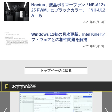
版ビッグガンガンコミックス)
【Amazon.co.jp限定】 伊藤園 磨かれて、澄
Noctua、液晶ポリマーファン「NF-A12x
みきった日本の水 2L 8本 ラベルレス [ ケース
25 PWM」にブラックカラー。「NH-U12
] [ 水 ] [ ペットボトル ] [ 箱買い ] [ ストック
￥810
] [ 水分補給 ]
A」も
2021年10月13日
￥998
Windows 11初の月次更新。Intel Killerソ
フトウェアとの相性問題を解消
2021年10月13日
トップページに戻る
おすすめ記事