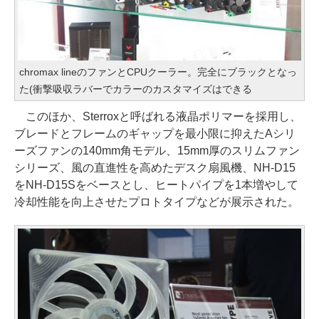
chromax lineのファンとCPUクーラー。完全にブラックとなっ
た(衝撃吸収ラバーでカラーのカスタマイズはできる
このほか、Sterroxと呼ばれる液晶ポリマーを採用し、
ブレードとフレームのギャップを最小限に抑えたAシリ
ーズファンの140mm角モデル、15mm厚のスリムファン
シリーズ、風の直進性を高めたデスク扇風機、NH-D15
をNH-D15Sをベースとし、ヒートパイプを1本増やして
冷却性能を向上させたプロトタイプなどが展示された。