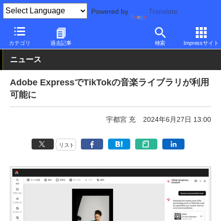
Powered by
Translate
PC Watch
ソフトウェア/アプリ
他ソフト/アプリ
新機能
カテゴリ
過去記事
検索
Impressサイト
ニュース
Adobe ExpressでTikTokの音楽ライブラリが利用
可能に
宇都宮 充
2024年6月27日 13:00
リスト