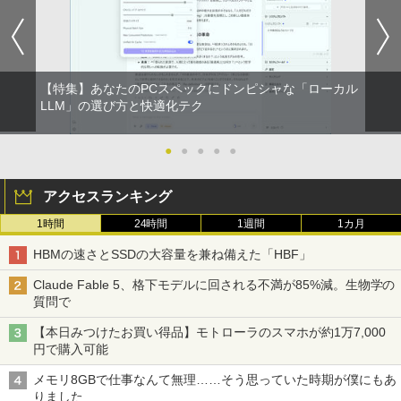
【特集】あなたのPCスペックにドンピシャな「ローカル
LLM」の選び方と快適化テク
●
●
●
●
●
アクセスランキング
1時間
24時間
1週間
1カ月
HBMの速さとSSDの大容量を兼ね備えた「HBF」
Claude Fable 5、格下モデルに回される不満が85%減。生物学の
質問で
【本日みつけたお買い得品】モトローラのスマホが約1万7,000
円で購入可能
メモリ8GBで仕事なんて無理……そう思っていた時期が僕にもあ
りました