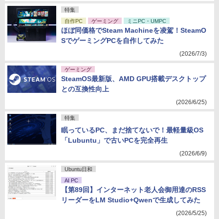
特集
自作PC
ゲーミング
ミニPC・UMPC
ほぼ同価格でSteam Machineを凌駕！SteamO
SでゲーミングPCを自作してみた
(2026/7/3)
ゲーミング
SteamOS最新版、AMD GPU搭載デスクトップ
との互換性向上
(2026/6/25)
特集
眠っているPC、まだ捨てないで！最軽量級OS
「Lubuntu」で古いPCを完全再生
(2026/6/9)
Ubuntu日和
AI PC
【第89回】インターネット老人会御用達のRSS
リーダーをLM Studio+Qwenで生成してみた
(2026/5/25)