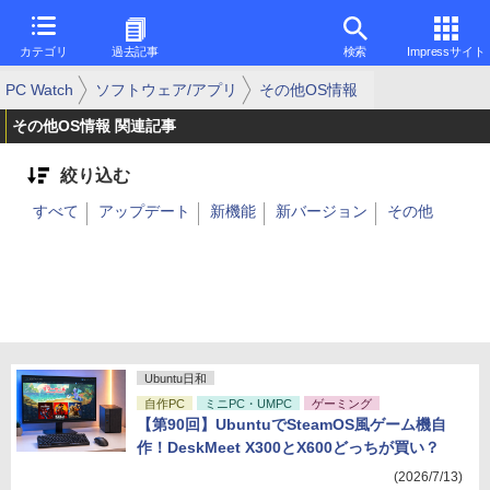
カテゴリ
過去記事
検索
Impressサイト
PC Watch
ソフトウェア/アプリ
その他OS情報
その他OS情報 関連記事
絞り込む
すべて
アップデート
新機能
新バージョン
その他
Ubuntu日和
自作PC
ミニPC・UMPC
ゲーミング
【第90回】UbuntuでSteamOS風ゲーム機自
作！DeskMeet X300とX600どっちが買い？
(2026/7/13)