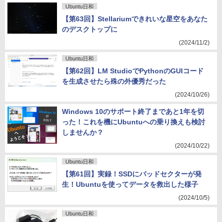
Ubuntu日和
【第63回】Stellariumできれいな星空をあなた
のデスクトップに
(2024/11/2)
Ubuntu日和
【第62回】LM StudioでPythonのGUIコード
を生成させたら殊の外優秀だった
(2024/10/26)
Windows 10のサポート終了まであと1年を切
った！これを機にUbuntuへの乗り換えも検討
しませんか？
(2024/10/22)
Ubuntu日和
【第61回】実録！SSDにバッドセクターが発
生！Ubuntuを使ってデータを救出した様子
(2024/10/5)
Ubuntu日和