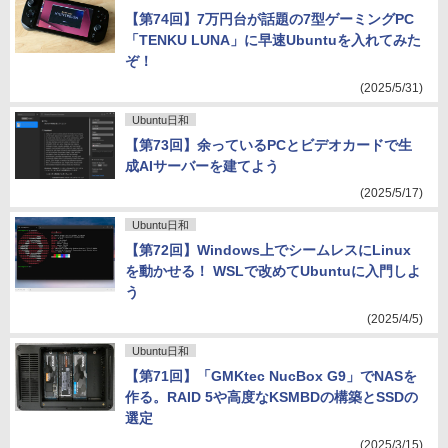
【第74回】7万円台が話題の7型ゲーミングPC
「TENKU LUNA」に早速Ubuntuを入れてみた
ぞ！
(2025/5/31)
Ubuntu日和
【第73回】余っているPCとビデオカードで生
成AIサーバーを建てよう
(2025/5/17)
Ubuntu日和
【第72回】Windows上でシームレスにLinux
を動かせる！ WSLで改めてUbuntuに入門しよ
う
(2025/4/5)
Ubuntu日和
【第71回】「GMKtec NucBox G9」でNASを
作る。RAID 5や高度なKSMBDの構築とSSDの
選定
(2025/3/15)