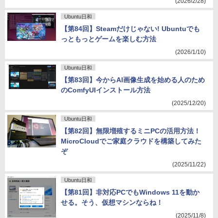
(2026/2/28)
Ubuntu日和
【第84回】Steamだけじゃない! Ubuntuでも
っともっとゲームを楽しむ方法
(2026/1/10)
Ubuntu日和
【第83回】今からAI画像生成を始める人のため
のComfyUIインストール方法
(2025/12/20)
Ubuntu日和
【第82回】無限増殖するミニPCの活用方法！
MicroCloudでご家庭クラウドを構築してみた
ぞ
(2025/11/22)
Ubuntu日和
【第81回】非対応PCでもWindows 11を動か
せる。そう、仮想マシンならね！
(2025/11/8)