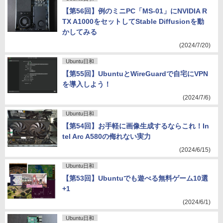
【第56回】例のミニPC「MS-01」にNVIDIA R
TX A1000をセットしてStable Diffusionを動
かしてみる
(2024/7/20)
Ubuntu日和
【第55回】UbuntuとWireGuardで自宅にVPN
を導入しよう！
(2024/7/6)
Ubuntu日和
【第54回】お手軽に画像生成するならこれ！In
tel Arc A580の侮れない実力
(2024/6/15)
Ubuntu日和
【第53回】Ubuntuでも遊べる無料ゲーム10選
+1
(2024/6/1)
Ubuntu日和