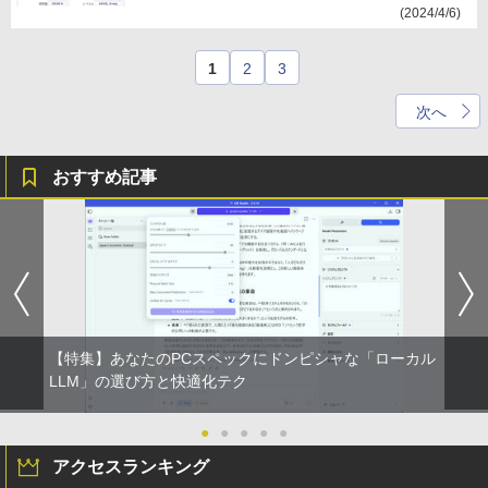
(2024/4/6)
1
2
3
次へ
おすすめ記事
【特集】あなたのPCスペックにドンピシャな「ローカル
LLM」の選び方と快適化テク
●
●
●
●
●
アクセスランキング