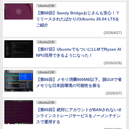
Ubuntu日和
【第88回】Sandy Bridgeおじさんも安心！？
リリースされたばかりのUbuntu 26.04 LTSを
ご紹介
(2026/4/27)
Ubuntu日和
【第87回】UbuntuでもついにLLMでRyzen AI
NPU活用できるようになった！
(2026/3/28)
Ubuntu日和
【第86回】メモリ消費800MB以下。脱GUIで省
メモリな日本語環境の可能性を探る
(2026/3/7)
Ubuntu日和
【第85回】絶対にアカウントがBANされないオ
ンラインストレージサービスをノーメンテナン
スで運用する