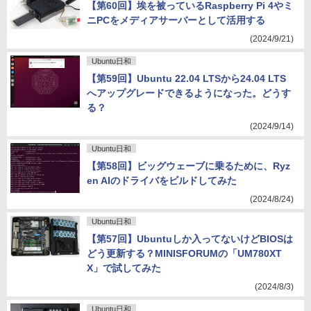
【第60回】埃を被っているRaspberry Pi 4やミ
ニPCをメディアサーバーとして活用する
(2024/9/21)
Ubuntu日和
【第59回】Ubuntu 22.04 LTSから24.04 LTS
へアップグレードできるようになった。どうす
る？
(2024/9/14)
Ubuntu日和
【第58回】ビッグウェーブに乗るために、Ryz
en AIのドライバをビルドしてみた
(2024/8/24)
Ubuntu日和
【第57回】Ubuntuしか入ってないけどBIOSは
どう更新する？MINISFORUMの「UM780XT
X」で試してみた
(2024/8/3)
Ubuntu日和