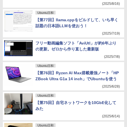
(2025/8/16)
Ubuntu日和
【第77回】llama.cppをビルドして、いち早く
話題の日本語LLMを使おう！
(2025/7/19)
フリー動画編集ソフト「AviUtl」が約6年ぶり
の更新。ゼロから作り直した最新版
(2025/7/8)
Ubuntu日和
【第76回】Ryzen AI Max搭載最強ノート「HP
ZBook Ultra G1a 14 inch」でUbuntuを使う
(2025/6/28)
Ubuntu日和
【第75回】自宅ネットワークを10GbE化して
みた
(2025/6/14)
Ubuntu日和