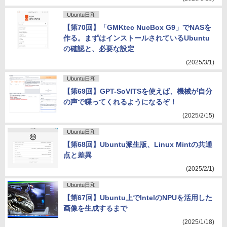
Ubuntu日和
【第70回】「GMKtec NucBox G9」でNASを
作る。まずはインストールされているUbuntu
の確認と、必要な設定
(2025/3/1)
Ubuntu日和
【第69回】GPT-SoVITSを使えば、機械が自分
の声で喋ってくれるようになるぞ！
(2025/2/15)
Ubuntu日和
【第68回】Ubuntu派生版、Linux Mintの共通
点と差異
(2025/2/1)
Ubuntu日和
【第67回】Ubuntu上でIntelのNPUを活用した
画像を生成するまで
(2025/1/18)