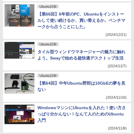
Ubuntu日和
【第66回】6年前のPC、Ubuntuをインストー
ルして使い続けるか、買い替えるか。ベンチマ
ークから占うことにした。
(2024/12/21)
Ubuntu日和
タイル型ウィンドウマネージャーの魅力に触れ
よう。Swayで始める超快適デスクトップ生活
(2024/12/7)
Ubuntu日和
【第64回】中年Ubuntu野郎は10GbEの夢を見
ない
(2024/11/16)
WindowsマシンにUbuntuを入れた！使い方さ
っぱり分かんない！なんて人のためのUbuntu
入門
(2024/11/8)