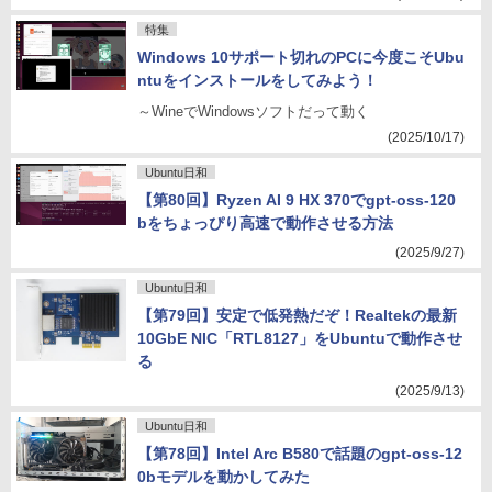
特集
Windows 10サポート切れのPCに今度こそUbu
ntuをインストールをしてみよう！
～WineでWindowsソフトだって動く
(2025/10/17)
Ubuntu日和
【第80回】Ryzen AI 9 HX 370でgpt-oss-120
bをちょっぴり高速で動作させる方法
(2025/9/27)
Ubuntu日和
【第79回】安定で低発熱だぞ！Realtekの最新
10GbE NIC「RTL8127」をUbuntuで動作させ
る
(2025/9/13)
Ubuntu日和
【第78回】Intel Arc B580で話題のgpt-oss-12
0bモデルを動かしてみた